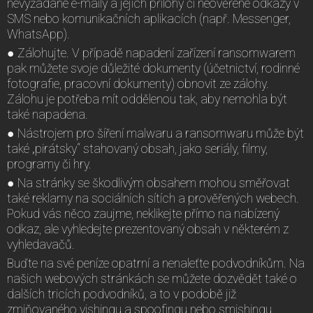
nevyžádané e-maily a jejich přílohy či neověřené odkazy v
SMS nebo komunikačních aplikacích (např. Messenger,
WhatsApp).
● Zálohujte. V případě napadení zařízení ransomwarem
pak můžete svoje důležité dokumenty (účetnictví, rodinné
fotografie, pracovní dokumenty) obnovit ze zálohy.
Zálohu je potřeba mít oddělenou tak, aby nemohla být
také napadena.
● Nástrojem pro šíření malwaru a ransomwaru může být
také „pirátsky“ stahovaný obsah, jako seriály, filmy,
programy či hry.
● Na stránky se škodlivým obsahem mohou směřovat
také reklamy na sociálních sítích a prověřených webech.
Pokud vás něco zaujme, neklikejte přímo na nabízený
odkaz, ale vyhledejte prezentovaný obsah v některém z
vyhledavačů.
Buďte na své peníze opatrní a nenaleťte podvodníkům. Na
našich webových stránkách se můžete dozvědět také o
dalších tricích podvodníků, a to v podobě již
zmiňovaného vishingu a spoofingu nebo smishingu.