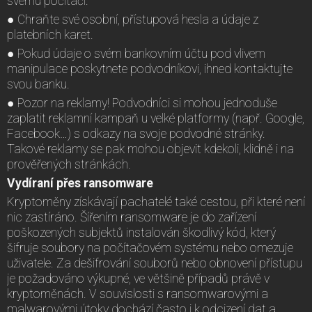
svému počítači.
● Chraňte své osobní, přístupová hesla a údaje z
platebních karet.
● Pokud údaje o svém bankovním účtu pod vlivem
manipulace poskytnete podvodníkovi, ihned kontaktujte
svou banku.
● Pozor na reklamy! Podvodníci si mohou jednoduše
zaplatit reklamní kampaň u velké platformy (např. Google,
Facebook…) s odkazy na svoje podvodné stránky.
Takové reklamy se pak mohou objevit kdekoli, klidně i na
prověřených stránkách.
Vydíraní přes ransomware
Kryptoměny získávají pachatelé také cestou, při které není
nic zastíráno. Šířením ransomware je do zařízení
poškozených subjektů instalován škodlivý kód, který
šifruje soubory na počítačovém systému nebo omezuje
uživatele. Za dešifrování souborů nebo obnovení přístupu
je požadováno výkupné, ve většině případů právě v
kryptoměnách. V souvislosti s ransomwarovými a
malwarovými útoky dochází často i k odcizení dat a