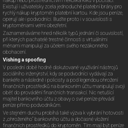
nákup nebo prostřednictvím několika kliků v počítači.
Existují i uživatelsky zcela jednoduché platební brány pro
rychlý nákup kryptoměn platební kartou. Kde jsou peníze,
operují ale i podvodníci. Buďte proto i v souvislosti s
kryptoměnami velmi obezřetní.
Zaznamenáváme hned několik typů jednání či souvislostí,
při kterých pachatelé trestné činnosti s virtuálními
měnami manipulují za účelem svého nezákonného
obohacení.
Vishing a spoofing
V poslední době hodně diskutované využívání nástrojů
sociálního inženýrství, kdy se podvodníci vydávají za
bankéře a následně i policisty a pod legendou ohrožení
finančních prostředků na bankovním účtu manipulují svoji
oběť do provádění finančních transakcí. Nic netušící
majitel bankovního účtu z obavy o své peníze převádí
peníze přímo podvodníkům.
Ve stejném duchu probíhá také výzva k vybrání hotovosti
z „ohroženého“ bankovního účtu a dočasné vložení
finančních prostředků do kryptoměn. Tím mají být peníze