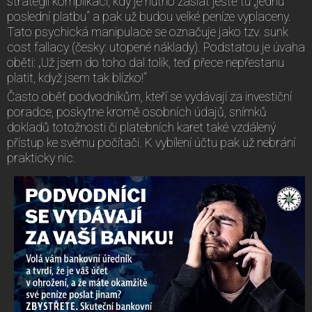
strategii komplikací, kdy je nutno zaslat ještě tu „jednu
poslední platbu“ a pak už budou velké peníze vyplaceny.
Tato psychická manipulace se označuje jako tzv. sunk
cost fallacy (česky: utopené náklady). Podstatou je úvaha
oběti: „Už jsem do toho dal tolik, teď přece nepřestanu
platit, když jsem tak blízko!“
Často oběť podvodníkům, kteří se vydávají za investiční
poradce, poskytne kromě osobních údajů, snímků
dokladů totožnosti či platebních karet také vzdálený
přístup ke svému počítači. K vybílení účtu pak už nebrání
prakticky nic.