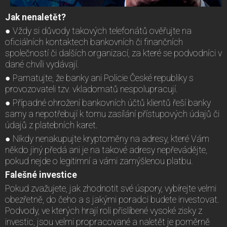
Jak nenaletět?
● Vždy si důvody takových telefonátů ověřujte na
oficiálních kontaktech bankovních či finančních
společností či dalších organizací, za které se podvodníci v
dané chvíli vydávají.
● Pamatujte, že banky ani Policie České republiky s
provozovateli tzv. vkladomatů nespolupracují.
● Případné ohrožení bankovních účtů klientů řeší banky
samy a nepotřebují k tomu zasílání přístupových údajů či
údajů z platebních karet.
● Nikdy nenakupujte kryptoměny na adresy, které Vám
někdo jiný předá ani je na takové adresy nepřevádějte,
pokud nejde o legitimní a vámi zamýšlenou platbu.
Falešné investice
Pokud zvažujete, jak zhodnotit své úspory, vybírejte velmi
obezřetně, do čeho a s jakými poradci budete investovat.
Podvody, ve kterých hrají roli přislíbené vysoké zisky z
investic, jsou velmi propracované a naletět je poměrně