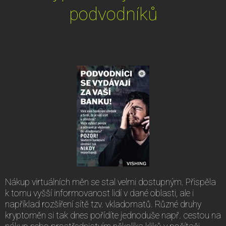
podvodníků
Nákup virtuálních měn se stal velmi dostupným. Přispěla
k tomu vyšší informovanost lidí v dané oblasti, ale i
například rozšíření sítě tzv. vkladomatů. Různé druhy
kryptoměn si tak dnes pořídíte jednoduše např. cestou na