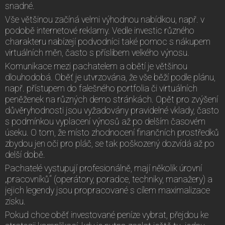
snadné.
Vše většinou začíná velmi výhodnou nabídkou, např. v
podobě internetové reklamy. Vedle investic různého
charakteru nabízejí podvodníci také pomoc s nákupem
virtuálních měn, často s příslibem velkého výnosu.
Komunikace mezi pachatelem a obětí je většinou
dlouhodobá. Oběť je utvrzována, že vše běží podle plánu,
např. přístupem do falešného portfolia či virtuálních
peněženek na různých demo stránkách. Opět pro zvýšení
důvěryhodnosti jsou vyžadovány pravidelné vklady, často
s podmínkou vyplacení výnosů až po delším časovém
úseku. O tom, že místo zhodnocení finančních prostředků
zbydou jen oči pro pláč, se tak poškozený dozvídá až po
delší době.
Pachatelé vystupují profesionálně, mají několik úrovní
„pracovníků“ (operátory, poradce, techniky, manažery) a
jejich legendy jsou propracované s cílem maximalizace
zisku.
Pokud chce oběť investované peníze vybrat, přejdou ke