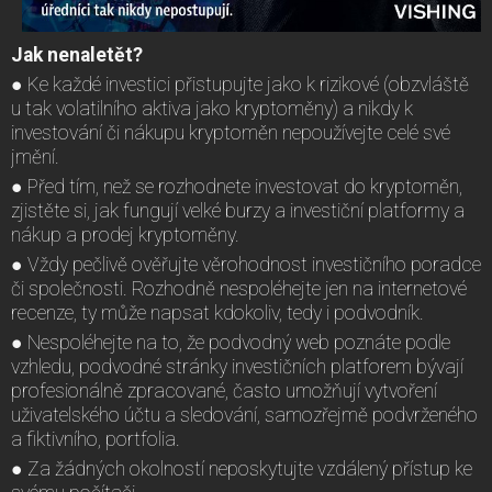
Jak nenaletět?
● Ke každé investici přistupujte jako k rizikové (obzvláště
u tak volatilního aktiva jako kryptoměny) a nikdy k
investování či nákupu kryptoměn nepoužívejte celé své
jmění.
● Před tím, než se rozhodnete investovat do kryptoměn,
zjistěte si, jak fungují velké burzy a investiční platformy a
nákup a prodej kryptoměny.
● Vždy pečlivě ověřujte věrohodnost investičního poradce
či společnosti. Rozhodně nespoléhejte jen na internetové
recenze, ty může napsat kdokoliv, tedy i podvodník.
● Nespoléhejte na to, že podvodný web poznáte podle
vzhledu, podvodné stránky investičních platforem bývají
profesionálně zpracované, často umožňují vytvoření
uživatelského účtu a sledování, samozřejmě podvrženého
a fiktivního, portfolia.
● Za žádných okolností neposkytujte vzdálený přístup ke