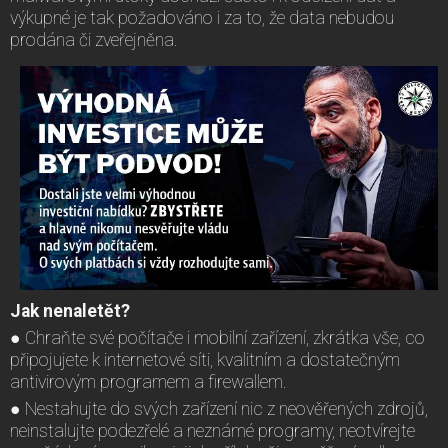
výkupné je tak požadováno i za to, že data nebudou
prodána či zveřejněna.
Jak nenaletět?
● Chraňte své počítače i mobilní zařízení, zkrátka vše, co
připojujete k internetové síti, kvalitním a dostatečným
antivirovým programem a firewallem.
● Nestahujte do svých zařízení nic z neověřených zdrojů,
neinstalujte podezřelé a neznámé programy, neotvírejte