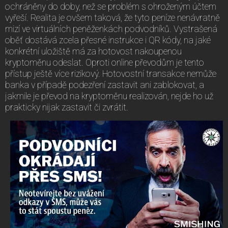
ochráněny do doby, než se problém s ohroženým účtem
vyřeší. Realita je ovšem taková, že tyto peníze nenávratně
mizí ve virtuálních peněženkách podvodníků. Vystrašená
oběť dostává zcela přesné instrukce i QR kódy, na jaké
konkrétní uložiště má za hotovost nakoupenou
kryptoměnu odeslat. Oproti online převodům je tento
přístup ještě více rizikový. Hotovostní transakce nemůže
banka v případě podezření zastavit ani zablokovat, a
jakmile je převod na kryptoměnu realizován, nejde ho už
prakticky nijak zastavit či zvrátit.