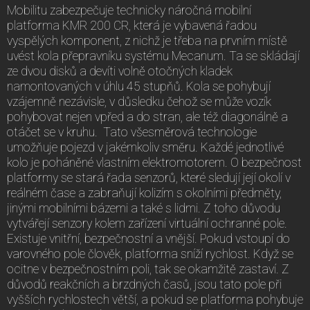
Mobilitu zabezpečuje technicky náročná mobilní
platforma KMR 200 CR, která je vybavená řadou
vyspělých komponent, z nichž je třeba na prvním místě
uvést kola přepravníku systému Mecanum. Ta se skládají
ze dvou disků a devíti volně otočných kladek
namontovaných v úhlu 45 stupňů. Kola se pohybují
vzájemně nezávisle, v důsledku čehož se může vozík
pohybovat nejen vpřed a do stran, ale též diagonálně a
otáčet se v kruhu. Tato všesměrová technologie
umožňuje pojezd v jakémkoliv směru. Každé jednotlivé
kolo je poháněné vlastním elektromotorem. O bezpečnost
platformy se stará řada senzorů, které sledují její okolí v
reálném čase a zabraňují kolizím s okolními předměty,
jinými mobilními bázemi a také s lidmi. Z toho důvodu
vytvářejí senzory kolem zařízení virtuální ochranné pole.
Existuje vnitřní, bezpečnostní a vnější. Pokud vstoupí do
varovného pole člověk, platforma sníží rychlost. Když se
ocitne v bezpečnostním poli, tak se okamžitě zastaví. Z
důvodů reakčních a brzdných časů, jsou tato pole při
vyšších rychlostech větší, a pokud se platforma pohybuje