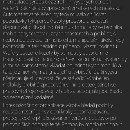
manipulace výrobu bez ztrát. Při vysokých cenách
waferů pak náklady způsobené zmetky rychle naskakují.
Automatizované řešení by tedy muselo splňovat
požadavky týkající se čistoty prostoru a zároveň
disponovat citlivostí potřebnou k tomu, aby se technika
mohla pohybovat v různých prostorech a přebírat, s
nezbytnou dávkou jemného citu, manipulační úkoly. Tedy
být mobilní a tak nabídnout přidanou vlastní hodnotu.
Wafery osazené kazety by se musely autonomně
transportovat od jednoho zařízení ke druhému, systém by
je musel samostatně vkládat do jednotlivých modulů a
také je z nich vyjímat („nabíjet“ a „vybíjet“). Další výzvu
představuje skutečnost, že ve stávající výrobě jen
málokdy probíhá zpracování v linii, protože jednotlivé
pracovní stroje nebývají v řadě za sebou, ale jsou často
od sebe různě vzdálené.
I přes náročnost organizace výroby hledají podniky
neustále řešení, jak výrobní kroky automatizovaně
propojit, což je při očekávaném vzrůstu poptávky po
polovodičích pochopitelné. Pomoc by mohlo nabídnout