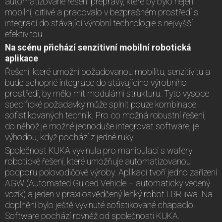
automatizované řešení přepravy, které by bylo nejen
mobilní, citlivé a pracovalo v bezprašném prostředí s
integrací do stávající výrobní technologie s nejvyšší
efektivitou.
Na scénu přichází senzitivní mobilní robotická
aplikace
Řešení, které umožní požadovanou mobilitu, senzitivitu a
bude schopné integrace do stávajícího výrobního
prostředí, by mělo mít modulární strukturu. Tyto vysoce
specifické požadavky může splnit pouze kombinace
sofistikovaných technik. Pro co možná robustní řešení,
do něhož je možné jednoduše integrovat software, je
výhodou, když pochází z jedné ruky.
Společnost KUKA vyvinula pro manipulaci s wafery
robotické řešení, které umožňuje automatizovanou
podporu polovodičové výroby. Aplikaci tvoří jedno zařízení
AGW (Automated Guided Vehicle – automaticky vedený
vozík) a jeden v praxi osvědčený lehký robot LBR iiwa. Na
doplnění bylo ještě vyvinuté sofistikované chapadlo.
Software pochází rovněž od společnosti KUKA.