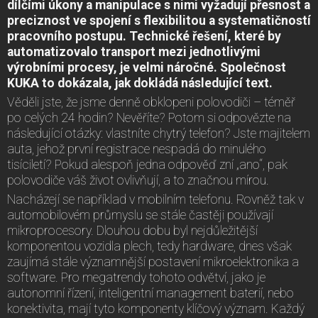
dílčími úkony a manipulace s nimi vyžadují přesnost a
preciznost ve spojení s flexibilitou a systematičností
pracovního postupu. Technické řešení, které by
automatizovalo transport mezi jednotlivými
výrobními procesy, je velmi náročné. Společnost
KUKA to dokázala, jak dokládá následující text.
Věděli jste, že jsme denně obklopeni polovodiči – téměř
po celých 24 hodin? Nevěříte? Potom si odpovězte na
následující otázky: vlastníte chytrý telefon? Jste majitelem
auta, jehož první registrace nespadá do minulého
tisíciletí? Pokud alespoň jedna odpověď zní „ano“, pak
polovodiče váš život ovlivňují, a to značnou mírou.
Nacházejí se například v mobilním telefonu. Rovněž tak v
automobilovém průmyslu se stále častěji používají
mikroprocesory. Dlouhou dobu byl nejdůležitější
komponentou vozidla plech, tedy hardware, dnes však
zaujímá stále významnější postavení mikroelektronika a
software. Pro megatrendy tohoto odvětví, jako je
autonomní řízení, inteligentní management baterií, nebo
konektivita, mají tyto komponenty klíčový význam. Každý