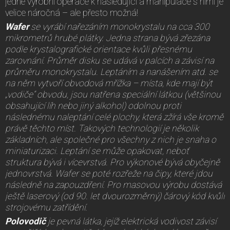
jedné výrobní operace k následující a manipulace s nimi je
velice náročná – ale přesto možná!
Wafer
se vyrábí nařezáním monokrystalu na cca 300
mikrometrů hrubé plátky. Jedna strana bývá zřezána
podle krystalografické orientace kvůli přesnému
zarovnání. Průměr disku se udává v palcích a závisí na
průměru monokrystalu. Leptáním a nanášením atd. se
na něm vytvoří obvodová mřížka – místa, kde mají být
„vodiče“ obvodu, jsou natřena speciální látkou (většinou
obsahující líh nebo jiný alkohol) odolnou proti
následnému naleptání celé plochy, která zžírá vše kromě
právě těchto míst. Takových technologií je několik
základních, ale společné pro všechny z nich je snaha o
miniaturizaci. Leptání se může opakovat, neboť
struktura bývá i vícevrstvá. Pro výkonové bývá obyčejně
jednovrstvá. Wafer se poté rozřeže na čipy, které jdou
následně na zapouzdření. Pro masovou výrobu dostává
ještě laserový (od 90. let dvourozměrný) čárový kód kvůli
strojovému zatřídění.
Polovodič
je pevná látka, jejíž elektrická vodivost závisí