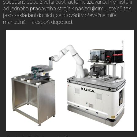
současné době z větší části automatizováno. Přemístění
od jednoho pracovního stroje k následujícímu, stejně tak
jako zakládání do nich, se provádí v převážné míře
manuálně – alespoň doposud.