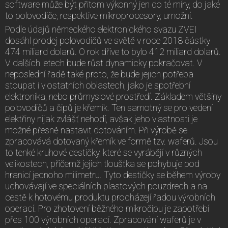
software může být přitom výkonný jen do té míry, do jaké
to polovodiče, respektive mikroprocesory, umožní.
Podle údajů německého elektronického svazu ZVEI
dosáhl prodej polovodičů ve světě v roce 2018 částky
474 miliard dolarů. O rok dříve to bylo 412 miliard dolarů.
V dalších letech bude růst dynamicky pokračovat. V
neposlední řadě také proto, že bude jejich potřeba
stoupat i v ostatních oblastech, jako je spotřební
elektronika, nebo průmyslové prostředí. Základem většiny
polovodičů a čipů je křemík. Ten samotný se pro vedení
elektřiny nijak zvlášť nehodí, avšak jeho vlastnosti je
možné přesně nastavit dotováním. Při výrobě se
zpracovává dotovaný křemík ve formě tzv. waferů. Jsou
to tenké kruhové destičky, které se vyrábějí v různých
velikostech, přičemž jejich tloušťka se pohybuje pod
hranicí jednoho milimetru. Tyto destičky se během výroby
uchovávají ve speciálních plastových pouzdrech a na
cestě k hotovému produktu procházejí řadou výrobních
operací. Pro zhotovení běžného mikročipu je zapotřebí
přes 100 výrobních operací. Zpracování waferů je v