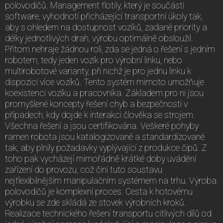
polovodičů. Management flotily, který je součástí
software, vyhodnotí přicházející transportní úkoly tak,
aby s ohledem na dostupnost vozíků, zadané priority a
délky jednotlivých drah, výrobu optimálně obsloužil.
Přitom nehraje žádnou roli, zda se jedná o řešení s jedním
robotem, tedy jeden vozík pro výrobní linku, nebo
multirobotové varianty, při nichž je pro jednu linku k
dispozici více vozíků. Tento systém mimoto umožňuje
koexistenci vozíku a pracovníka. Základem pro ni jsou
promyšlené koncepty řešení chyb a bezpečnosti v
případech, kdy dojde k interakci člověka se strojem.
Všechna řešení a jsou certifikována. Veškeré pohyby
ramen robota jsou katalogizované a standardizované
tak, aby plnily požadavky vyplývající z produkce čipů. Z
toho pak vycházejí mimořádně krátké doby uvádění
zařízení do provozu, což činí tuto soustavu
nejflexibilnějším manipulačním systémem na trhu. Výroba
polovodičů je komplexní proces. Cesta k hotovému
výrobku se zde skládá ze stovek výrobních kroků.
Realizace technického řešení transportu citlivých dílů od