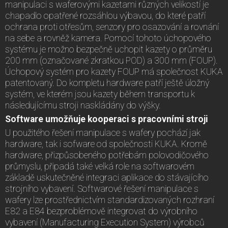
manipulaci s waferovými kazetami různých velikostí je
chapadlo opatřené rozsáhlou výbavou, do které patří
ochrana proti otřesům, senzory pro osazování a rovnání
na sebe a rovněž kamera. Pomocí tohoto úchopového
systému je možno bezpečně uchopit kazety o průměru
200 mm (označované zkratkou POD) a 300 mm (FOUP).
Úchopový systém pro kazety FOUP má společnost KUKA
patentovaný. Do kompletu hardware patří ještě úložný
systém, ve kterém jsou kazety během transportu k
následujícímu stroji naskládány do výšky.
Software umožňuje kooperaci s pracovními stroji
U použitého řešení manipulace s wafery pochází jak
hardware, tak i sofware od společnosti KUKA. Kromě
hardware, přizpůsobeného potřebám polovodičového
průmyslu, připadá také velká role na softwarovém
základě uskutečněné integraci aplikace do stávajícího
strojního vybavení. Softwarové řešení manipulace s
wafery lze prostřednictvím standardizovaných rozhraní
E82 a E84 bezproblémově integrovat do výrobního
vybavení (Manufacturing Execution System) výrobců