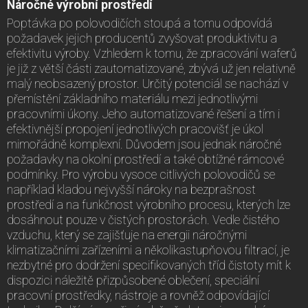
Náročné výrobní prostředí
Poptávka po polovodičích stoupá a tomu odpovídá
požadavek jejich producentů zvyšovat produktivitu a
efektivitu výroby. Vzhledem k tomu, že zpracování waferů
je již z větší části zautomatizované, zbývá už jen relativně
malý neobsazený prostor. Určitý potenciál se nachází v
přemístění základního materiálu mezi jednotlivými
pracovními úkony. Jeho automatizované řešení a tím i
efektivnější propojení jednotlivých pracovišť je úkol
mimořádně komplexní. Důvodem jsou jednak náročné
požadavky na okolní prostředí a také obtížné rámcové
podmínky. Pro výrobu vysoce citlivých polovodičů se
například kladou nejvyšší nároky na bezprašnost
prostředí a na funkčnost výrobního procesu, kterých lze
dosáhnout pouze v čistých prostorách. Vedle čistého
vzduchu, který se zajišťuje na energii náročnými
klimatizačními zařízeními a několikastupňovou filtrací, je
nezbytné pro dodržení specifikovaných tříd čistoty mít k
dispozici náležitě přizpůsobené oblečení, speciální
pracovní prostředky, nástroje a rovněž odpovídající