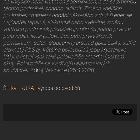
na vnějších nebo vnitřních podmínkách, a dá se změnou
těchto podmínek snadno ovlivnit. Změna vnějších
podmínek znamená dodání některého z druhů energie –
nejčastěji tepelné, elektrické nebo světelné, změnu
vnitřních podmínek představuje příměs jiného prvku v
polovodiči. Mezi polovodiče patří prvky křemík,
germanium, selen, sloučeniny arsenid galia GaAs, sulfid
olovnatý PbS aj. Většina polovodičů jsou krystalické
látky, existují však také polovodiče amorfní (některá
skla). Polovodiče se využívají u elektronických
součástek.
Zdroj: Wikipedie (25.9.2020)
Štítky
:
KUKA
|
výroba polovodičů