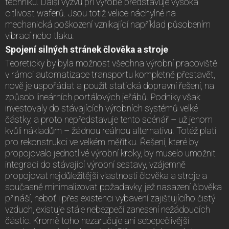
techniku. Další výzvu při výrobě představuje vysoká
citlivost waferů. Jsou totiž velice náchylné na
mechanická poškození vznikající například působením
vibrací nebo tlaku.
Spojení silných stránek člověka a stroje
Teoreticky by byla možnost všechna výrobní pracoviště
v rámci automatizace transportu kompletně přestavět,
nově je uspořádat a použít statická dopravní řešení, na
způsob lineárních portálových jeřábů. Podniky však
investovaly do stávajících výrobních systémů velké
částky, a proto nepředstavuje tento scénář – už jenom
kvůli nákladům – žádnou reálnou alternativu. Totéž platí
pro rekonstrukci ve velkém měřítku. Řešení, které by
propojovalo jednotlivé výrobní kroky, by muselo umožnit
integraci do stávající výrobní sestavy, vzájemně
propojovat nejdůležitější vlastnosti člověka a stroje a
současně minimalizovat požadavky, jež nasazení člověka
přináší, neboť i přes existenci vybavení zajišťujícího čistý
vzduch, existuje stále nebezpečí zanesení nežádoucích
částic. Kromě toho nezaručuje ani sebepečlivější