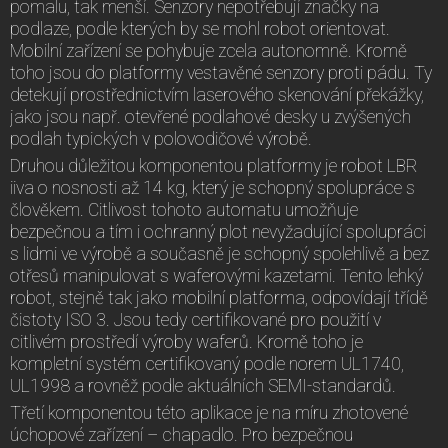
pomalu, tak menší. Senzory nepotřebují značky na
podlaze, podle kterých by se mohl robot orientovat.
Mobilní zařízení se pohybuje zcela autonomně. Kromě
toho jsou do platformy vestavěné senzory proti pádu. Ty
detekují prostřednictvím laserového skenování překážky,
jako jsou např. otevřené podlahové desky u zvýšených
podlah typických v polovodičové výrobě.
Druhou důležitou komponentou platformy je robot LBR
iiva o nosnosti až 14 kg, který je schopný spolupráce s
člověkem. Citlivost tohoto automatu umožňuje
bezpečnou a tím i ochranný plot nevyžadující spolupráci
s lidmi ve výrobě a současně je schopný spolehlivě a bez
otřesů manipulovat s waferovými kazetami. Tento lehký
robot, stejně tak jako mobilní platforma, odpovídají třídě
čistoty ISO 3. Jsou tedy certifikované pro použití v
citlivém prostředí výroby waferů. Kromě toho je
kompletní systém certifikovaný podle norem UL1740,
UL1998 a rovněž podle aktuálních SEMI-standardů.
Třetí komponentou této aplikace je na míru zhotovené
úchopové zařízení – chapadlo. Pro bezpečnou