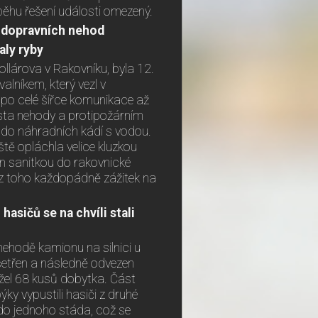
ěhu řešení události omezený.
y dopravních nehod
aly ryby
llárova v Rakovníku, byla 12.
alníkem, který vezl v
i po celé šířce komunikace až
místa nehody a protipožárním
 do náhradních kádí s vodou.
tě opláchla velice kluzkou
en sanitkou do rakovnické
jí z toho každopádně zážitek na
asičů se na chvíli stali
 nehodě kamionu na silnici u
šetřen a následně odvezen
žel 68 kusů dobytka. Část
ýky vypustili hasiči z druhé
 do jednoho stáda, což se