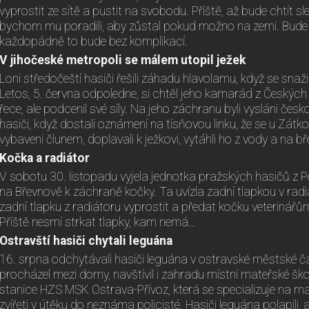
vyprostit ze sítě a pustit na svobodu. Příště, až bude chtít 
bychom mu poradili, aby zůstal pokud možno na zemi. Bude mí
každopádně to bude bez komplikací.
V jihočeské metropoli se málem utopil ježek
Loni středočeští hasiči řešili záhadu hlavolamu, když se snažil
Letos, 5. června odpoledne, si chtěl jeho kamarád z Českých
řece, ale podcenil své síly. Na jeho záchranu byli vysláni česk
hasiči, když dostali oznámení na tísňovou linku, že se u Zátkov
vybaveni člunem, doplavali k ježkovi, vytáhli ho z vody a na bř
Kočka a radiátor
V sobotu 30. listopadu vyjela jednotka pražských hasičů z Pe
na Břevnově k záchraně kočky. Ta uvízla zadní tlapkou v rad
zadní tlapku z radiátoru vyprostit a předat kočku veterinářům, 
Příště nesmí strkat tlapky, kam nemá…
Ostravští hasiči chytali leguána
16. srpna odchytávali hasiči leguána v ostravské městské č
procházel mezi domy, navštívil i zahradu místní mateřské ško
stanice HZS MSK Ostrava-Přívoz, která se specializuje na mani
zvířeti v útěku do neznáma policisté. Hasiči leguána polapili, a 