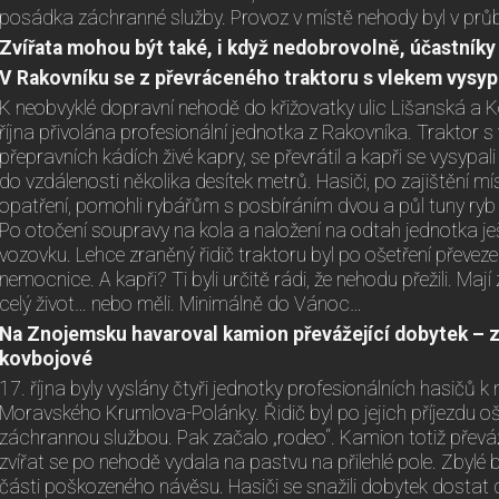
posádka záchranné služby. Provoz v místě nehody byl v průb
Zvířata mohou být také, i když nedobrovolně, účastník
V Rakovníku se z převráceného traktoru s vlekem vysyp
K neobvyklé dopravní nehodě do křižovatky ulic Lišanská a Ko
října přivolána profesionální jednotka z Rakovníka. Traktor s v
přepravních kádích živé kapry, se převrátil a kapři se vysypal
do vzdálenosti několika desítek metrů. Hasiči, po zajištění 
opatření, pomohli rybářům s posbíráním dvou a půl tuny ryb
Po otočení soupravy na kola a naložení na odtah jednotka ješ
vozovku. Lehce zraněný řidič traktoru byl po ošetření převez
nemocnice. A kapři? Ti byli určitě rádi, že nehodu přežili. Ma
celý život… nebo měli. Minimálně do Vánoc…
Na Znojemsku havaroval kamion převážející dobytek – z h
kovbojové
17. října byly vyslány čtyři jednotky profesionálních hasičů k
Moravského Krumlova-Polánky. Řidič byl po jejich příjezdu o
záchrannou službou. Pak začalo „rodeo“. Kamion totiž převá
zvířat se po nehodě vydala na pastvu na přilehlé pole. Zbylé b
části poškozeného návěsu. Hasiči se snažili dobytek dostat