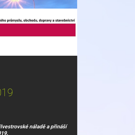
019
lvestrovské náladě a přináší
019.