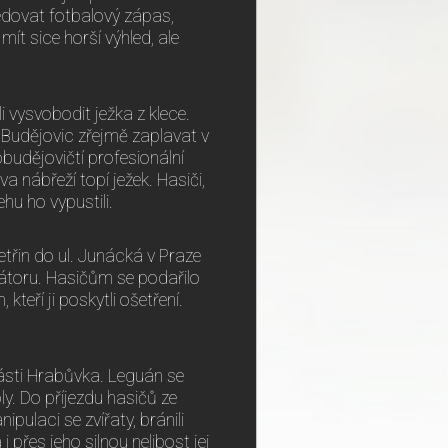
sledovat fotbalový zápas,
t sice horší výhled, ale
i vysvobodit ježka z klece.
 Budějovic zřejmě zaplavat v
obudějovičtí profesionální
a nábřeží topí ježek. Hasiči,
ehu ho vypustili.
třin do ul. Junácká v Praze
iátoru. Hasičům se podařilo
kteří ji poskytli ošetření.
ásti Hrabůvka. Leguán se
ly. Do příjezdu hasičů ze
pulaci se zvířaty, bránili
i přes jeho silnou nelibost jej