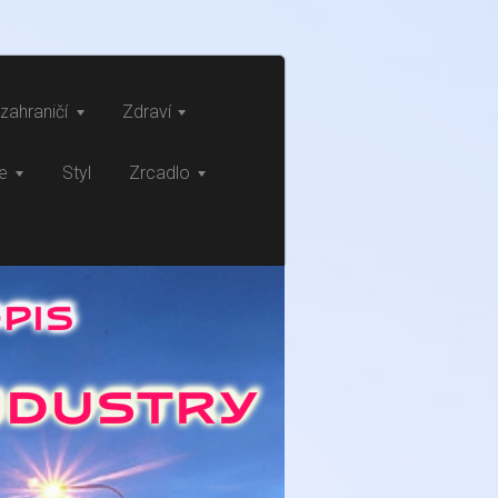
zahraničí
Zdraví
ce
Styl
Zrcadlo