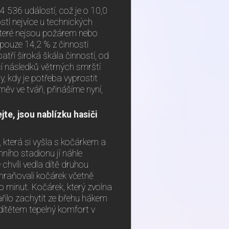
4 536 událostí, což je o 10,0
stl nejvíce u technických
které nejsou požárem nebo
pouze 14,2 % z činnosti
tří široká škála činností, od
cí následků větrných smrští
, kdy je potřeba vyprostit
měv ve tváři, přinášíme nyní,
te, jsou nablízku hasiči
která si vyšla s kočárkem a
mního stadionu jí náhle
chvíli vedla dítě druhou
achraňovali kočárek včetně
lo minut. Kočárek, který zvolna
ařilo zachytit ze břehu hákem
 dítětem tepelný komfort v