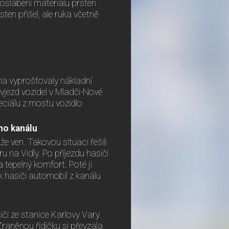
slabení materiálu prsten
sten přišel, ale ruka včetně
na vyprošťovaly nákladní
vjezd vozidel v Mladči-Nové
eciálu z mostu vozidlo
ho kanálu
 ven. Takovou situaci řešili
 na Vidly. Po příjezdu hasiči
 tepelný komfort. Poté ji
 hasiči automobil z kanálu
či ze stanice Karlovy Vary.
raněnou řidičku si převzala