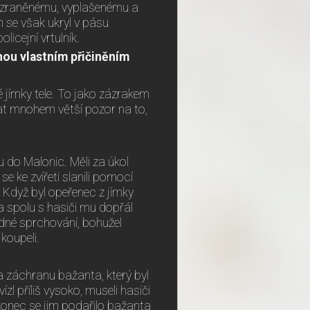
se zraněnému, vyplašenému a
n se však ukryl v pásu
icejní vrtulník.
nou vlastním přičiněním
é jímky tele. To jako zázrakem
vat mnohem větší pozor na to,
u do Malonic. Měli za úkol
se ke zvířeti slanili pomocí
 Když byl opeřenec z jímky
a spolu s hasiči mu dopřál
ledné sprchování, bohužel
koupeli.
na záchranu bažanta, který byl
l příliš vysoko, museli hasiči
konec se jim podařilo bažanta