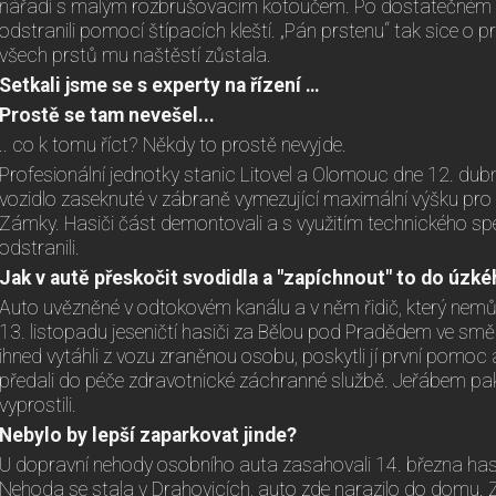
nářadí s malým rozbrušovacím kotoučem. Po dostatečném o
odstranili pomocí štípacích kleští. „Pán prstenu“ tak sice o pr
všech prstů mu naštěstí zůstala.
Setkali jsme se s experty na řízení …
Prostě se tam nevešel...
.. co k tomu říct? Někdy to prostě nevyjde.
Profesionální jednotky stanic Litovel a Olomouc dne 12. dub
vozidlo zaseknuté v zábraně vymezující maximální výšku pro 
Zámky. Hasiči část demontovali a s využitím technického sp
odstranili.
Jak v autě přeskočit svodidla a "zapíchnout" to do úzké
Auto uvězněné v odtokovém kanálu a v něm řidič, který nemůže
13. listopadu jeseničtí hasiči za Bělou pod Pradědem ve směru
ihned vytáhli z vozu zraněnou osobu, poskytli jí první pomoc a
předali do péče zdravotnické záchranné službě. Jeřábem pak
vyprostili.
Nebylo by lepší zaparkovat jinde?
U dopravní nehody osobního auta zasahovali 14. března hasi
Nehoda se stala v Drahovicích, auto zde narazilo do domu. Z