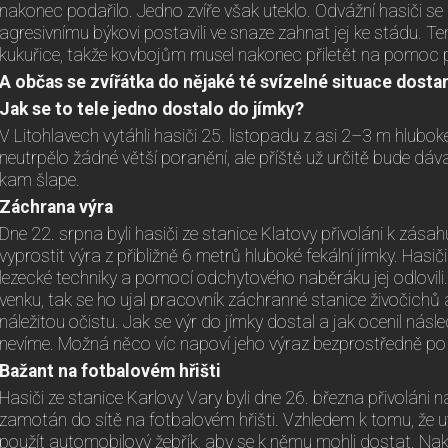
nakonec podařilo. Jedno zvíře však uteklo. Odvážní hasiči 
agresivnímu býkovi postavili ve snaze zahnat jej ke stádu. Te
kukuřice, takže kovbojům musel nakonec přiletět na pomoc pol
A občas se zvířátka do nějaké té svízelné situace dosta
Jak se to tele jedno dostalo do jímky?
V Litohlavech vytáhli hasiči 25. listopadu z asi 2–3 m hlubok
neutrpělo žádné větší poranění, ale příště už určitě bude dá
kam šlape.
Záchrana výra
Dne 22. srpna byli hasiči ze stanice Klatovy přivoláni k zásah
vyprostit výra z přibližně 6 metrů hluboké fekální jímky. Hasiči 
lezecké techniky a pomocí odchytového naběráku jej odlovili.
venku, tak se ho ujal pracovník záchranné stanice živočichů 
náležitou očistu. Jak se výr do jímky dostal a jak ocenil nás
nevíme. Možná něco víc napoví jeho výraz bezprostředně po 
Bažant na fotbalovém hřišti
Hasiči ze stanice Karlovy Vary byli dne 26. března přivoláni 
zamotán do sítě na fotbalovém hřišti. Vzhledem k tomu, že uvíz
použít automobilový žebřík, aby se k němu mohli dostat. Na