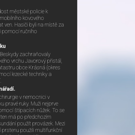
ádost městské policie k
o mobilního kovového
at ven. Hasiči byli na místě za
li pomocí ručního
uku
y Beskydy zachraňovaly
ského vrchu Javorový přistál,
atastru obce Krásná (okres
mocí lezecké techniky a
.
nářadí.
 chirurgie v nemocnici v
u pravé ruky. Muži nejprve
omocí štípacích nůžek. To se
 prsten má po předchozím
sundání použít provázek. Mezi
 prstenu použili multifunkční