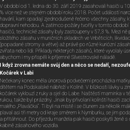
V období od 1. ledna do 30. září 2019 zasahovali hasiči u 10
% více než ve stejném období roku 2018. Počet událostí naro
havárií, kam spadají zjednodušeně řečeno všechny zásahy, 
dopravní nehodou. A zatímco požáry tvořily v tomto období 
hasičů, technické zásahy byly zastoupeny v 57,3 %. Mezi ně pa
složitého zásahu v muničních skladech ve Vrběticích, likvida
(popadané stromy a větve) až právě po různé kuriózní zásahy
zvířata nebo lidi. Příklady některých zásahů, které vyvolaly ús
abychom i my přispěli k příjemné Silvestrovské náladě.
I když zrovna nemáte svůj den a něco se nedaří, nezoufej
Kočárek v Labi
Nečekaný konec měla únorová podvečerní procházka matky, 
dítětem na Podskalské nábřeží v Kolíně. V blízkosti lávky u zi
kočárek vyklouzl z ruky a sjel do Labe. Naštěstí maminka v té 
rukou, takže byl prázdný. Jinak by přivolaní kolínští hasiči z
malého „Plaváčka“. Ti byli na místě i se člunem za několik má
plaval asi tři metry od kraje směrem k Nymburku, se jim pod
a přitáhnout. Do příjezdu manžela pak hasiči poskytli ženě s
kabině zásahového vozidla.