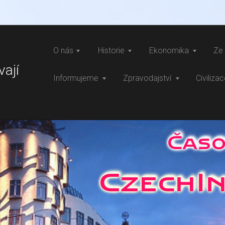
O nás
Historie
Ekonomika
Ze 
vají
Informujeme
Zpravodajství
Civiliza