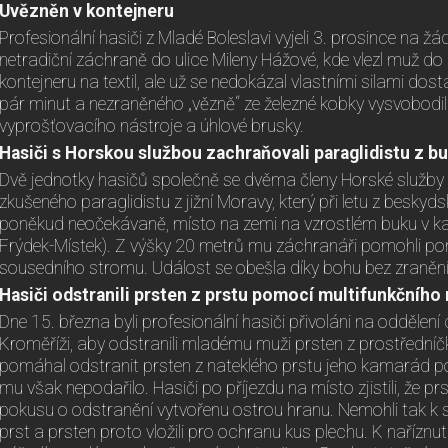
Uvězněn v kontejneru
Profesionální hasiči z Mladé Boleslavi vyjeli 3. prosince na ž
netradiční záchraně do ulice Mileny Hážové, kde vlezl muž d
kontejneru na textil, ale už se nedokázal vlastními silami dost
pár minut a nezraněného „vězně“ ze železné kobky vysvobodi
vyprošťovacího nástroje a úhlové brusky.
Hasiči s Horskou službou zachraňovali paraglidistu z b
Dvě jednotky hasičů společně se dvěma členy Horské služb
zkušeného paraglidistu z jižní Moravy, který při letu z beskyd
poněkud neočekávaně, místo na zemi na vzrostlém buku v k
Frýdek-Místek). Z výšky 20 metrů mu záchranáři pomohli po
sousedního stromu. Událost se obešla díky bohu bez zranění
Hasiči odstranili prsten z prstu pomocí multifunkčního 
Dne 15. března byli profesionální hasiči přivoláni na oddělení
Kroměříži, aby odstranili mladému muži prsten z prostředníčk
pomáhal odstranit prsten z nateklého prstu jeho kamarád p
mu však nepodařilo. Hasiči po příjezdu na místo zjistili, že
pokusu o odstranění vytvořenu ostrou hranu. Nemohli tak k 
prst a prsten proto vložili pro ochranu kus plechu. K naříznutí