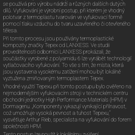
se používá pro výrobu nádrží a různých dalších dutých
dílů. Vyfukování je výrobní postup, při kterém je vhodný
polotvar z termoplastu tvarován ve vyfukovací formě
pomocí tlaku vzduchu do tvaru uzavřeného či otevřeného
tělesa.
Při tomto procesu jsou používány termoplastické
kompozity značky Tepex od LANXESS. Ve studii
proveditelnosti odborníci LANXESS prokázali, že
součástky vyrobené z polyamidu 6 lze vyrábět technologií
vytlačovacího vyfukování. To vše s tím, že místa, která
jsou vystavena vysokému zatížení mohou být lokálně
vyztužena zmiňovaným termoplastem Tepex.
Vhodné využití Tepexu při tomto postupu bylo ověřeno na
nejmodernějším vyfukovacím stroji v technickém centru
obchodní jednotky High Performance Materials (HPM) v
Dormagenu. „Komponenty vykazují vynikající přilnavost,
což umožňuje vysoká pevnost a tuhost Tepexu,“
vysvětluje Arthur Rieb, specialista na vyfukování do forem
společnosti HPM.
Tento postup lze použít k lokálnímu zvýšení