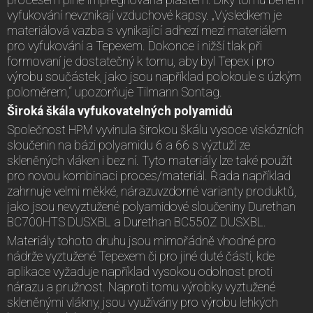
vyfukování nevznikají vzduchové kapsy. „Výsledkem je
materiálová vazba s vynikající adhezí mezi materiálem
pro vyfukování a Tepexem. Dokonce i nižší tlak při
formovaní je dostatečný k tomu, aby byl Tepex i pro
výrobu součástek, jako jsou například polokoule s úzkým
poloměrem,“ upozorňuje Tilmann Sontag.
Široká škála vyfukovatelných polyamidů
Společnost HPM vyvinula širokou škálu vysoce viskózních
sloučenin na bázi polyamidu 6 a 66 s výztuží ze
skleněných vláken i bez ní. Tyto materiály lze také použít
pro novou kombinaci proces/materiál. Řada například
zahrnuje velmi měkké, nárazuvzdorné varianty produktů,
jako jsou nevyztužené polyamidové sloučeniny Durethan
BC700HTS DUSXBL a Durethan BC550Z DUSXBL.
Materiály tohoto druhu jsou mimořádně vhodné pro
nádrže vyztužené Tepexem či pro jiné duté části, kde
aplikace vyžaduje například vysokou odolnost proti
nárazu a pružnost. Naproti tomu výrobky vyztužené
skleněnými vlákny, jsou využívány pro výrobu lehkých