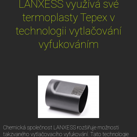
LANXESS využívá své
termoplasty Tepex v
technologii vytlačování
vyfukováním
Chemická společnost LANXESS rozšiřuje možnosti
takzvaného vytlačovacího vyfukování. Tato technologie