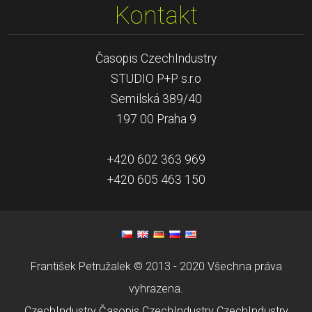
Kontakt
Časopis CzechIndustry
STUDIO P+P s.r.o
Semilská 389/40
197 00 Praha 9
+420 602 363 969
+420 605 463 150
František Petružalek © 2013 - 2020 Všechna práva
vyhrazena.
CzechIndustry
Časopis CzechIndustry
CzechIndustry