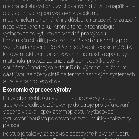
mechanického výkonu vyfukovaných dílů. A to například v
oblastech, které jsou vystaveny vysokému
mechanickému namáhání v důsledku nárazového zatížení
nebo vysokého tlaku. „Kromě toho je technologie
vytlačovacího vyfukování vhodná pro výrobu
konstrukčních dílů, jako jsou například duté profily pro
vyztužení karoserie. Rozšířené používání Tepexu může být
klíčovým faktorem při snižování hmotnosti a spotřeby
materiálu, protože lze snížit základní tloušťku stěny
součástek,“ podotýká Arthur Rieb. Výhodou je, že duté
části jsou založeny čistě na termoplastických systémech
a lze je snadno recyklovat.
Ekonomický proces výroby
Při výrobě těchto dutých dílů se nejprve vytlačuje
trubkový předlisek. Zároveň je do stroje pro vyfukování
vložena vložka Tepex z termoplastu. Vytlačovací
vyfukování používá polotovar ve tvaru trubky - takzvaný
parison.
Postup je takový, že ze svisle postavené hlavy extruderu