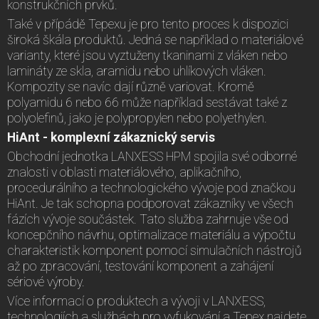
konstrukčních prvků.
Také v přípádě Tepexu je pro tento proces k dispozici
široká škála produktů. Jedná se například o materiálové
varianty, které jsou vyztuženy tkaninami z vláken nebo
lamináty ze skla, aramidu nebo uhlíkových vláken.
Kompozity se navíc dají různě variovat. Kromě
polyamidu 6 nebo 66 může například sestávat také z
polyolefinů, jako je polypropylen nebo polyethylen.
HiAnt - komplexní zákaznický servis
Obchodní jednotka LANXESS HPM spojila své odborné
znalosti v oblasti materiálového, aplikačního,
procedurálního a technologického vývoje pod značkou
HiAnt. Je tak schopna podporovat zákazníky ve všech
fázích vývoje součástek. Tato služba zahrnuje vše od
koncepčního návrhu, optimalizace materiálu a výpočtu
charakteristik komponent pomocí simulačních nástrojů
až po zpracování, testování komponent a zahájení
sériové výroby.
Více informací o produktech a vývoji v LANXESS,
technologiích a službách pro vyfukování a Tepex najdete