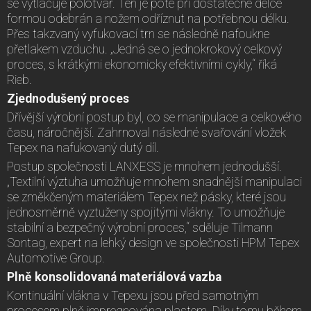
se vytlačuje polotvar. Ten je poté při dostatečné délce
formou odebrán a nožem odříznut na potřebnou délku.
Přes takzvaný vyfukovací trn se následně nafoukne
přetlakem vzduchu. „Jedná se o jednokrokový celkový
proces, s krátkými ekonomicky efektivními cykly,“ říká
Rieb.
Zjednodušený proces
Dřívější výrobní postup byl, co se manipulace a celkového
času, náročnější. Zahrnoval následné svařování vložek
Tepex na nafukovaný dutý díl.
Postup společnosti LANXESS je mnohem jednodušší.
„Textilní výztuha umožňuje mnohem snadnější manipulaci
se změkčeným materiálem Tepex než pásky, které jsou
jednosměrně vyztuženy spojitými vlákny. To umožňuje
stabilní a bezpečný výrobní proces,“ sděluje Tilmann
Sontag, expert na lehký design ve společnosti HPM Tepex
Automotive Group.
Plně konsolidovaná materiálová vazba
Kontinuální vlákna v Tepexu jsou před samotným
procesem plně impregnována plastem. Díky tomu během