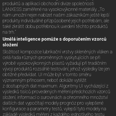
produktů a aplikací obchodní divize společnosti
LANXESS zaměřené na vysokovýkonné materiály. „To
nám umožní nejen nabízet našim zákazníkům ještě lepší
produkty individuálně přizpůsobené jejich potřebám, ale
také zkrátit dobu potřebnou k uvedení těchto produktů
na trh.“
Umělá inteligence pomůže s doporučením vzorců
složení
Složitost kompozice lubrikační vrstvy skleněných vláken a
celá řada různých proměnných vyskytujících se při
výrobě vysokovýkonných plastů vyžadují při tradičním
vývoji produktů rozsáhlé testování, jehož výsledky lze jen
obtížně předvídat. UI může být v tomto směru
významným přínosem, neboť dokáže vytěžit
z dostupných dat maximum. Algoritmy UI vycházející z
výsledků tisíců provedených měření předchozích vzorců
složení, informací o surovinách a ohromného množství
dalších dat vypočítají modely prognóz pro vylepšené
konfigurace a parametry testů, vylepší tyto modely na
základě výsledků měření z každého jednotlivého testu