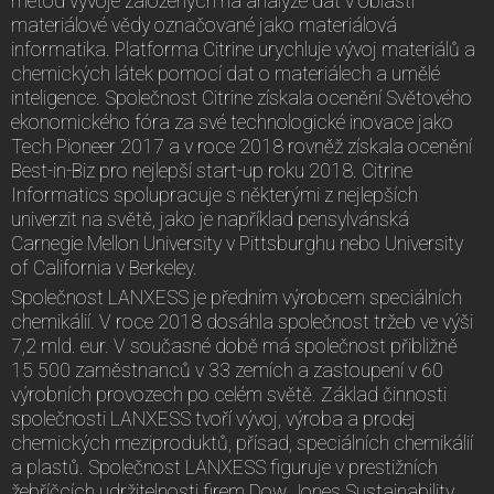
metod vývoje založených na analýze dat v oblasti
materiálové vědy označované jako materiálová
informatika. Platforma Citrine urychluje vývoj materiálů a
chemických látek pomocí dat o materiálech a umělé
inteligence. Společnost Citrine získala ocenění Světového
ekonomického fóra za své technologické inovace jako
Tech Pioneer 2017 a v roce 2018 rovněž získala ocenění
Best-in-Biz pro nejlepší start-up roku 2018. Citrine
Informatics spolupracuje s některými z nejlepších
univerzit na světě, jako je například pensylvánská
Carnegie Mellon University v Pittsburghu nebo University
of California v Berkeley.
Společnost LANXESS je předním výrobcem speciálních
chemikálií. V roce 2018 dosáhla společnost tržeb ve výši
7,2 mld. eur. V současné době má společnost přibližně
15 500 zaměstnanců v 33 zemích a zastoupení v 60
výrobních provozech po celém světě. Základ činnosti
společnosti LANXESS tvoří vývoj, výroba a prodej
chemických meziproduktů, přísad, speciálních chemikálií
a plastů. Společnost LANXESS figuruje v prestižních
žebříčcích udržitelnosti firem Dow Jones Sustainability