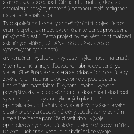
s americkou společností Citrine Informatics, která se
specializuje na vývoj materiálů pomocí umělé inteligence
na základě analýzy dat.
Tyto společnosti zahájily společný pilotní projekt, jehož
cílem je zjistit, jak může být umělá inteligence prospěšná
při výrobě plastů. Tento projekt by měl vést k optimalizaci
skleněných vláken, jež LANXESS používá k zesílení
vysokovýkonných plastů
a v konečném výsledku i k vylepšení výkonnosti materiálů.
V tomto směru hraje klíčovou roli lubrikace skleněných
vláken. Skleněná vlákna, která se přidávají do plastů, aby
zvýšila jejich mechanickou výkonnost, jsou obalena
lubrikačním materiálem. Díky tomu mohou vytvořit
pevnější vazbu v plastové matrici a dosáhnout vlastností
vyžadovaných u vysokovýkonných plastů. Proces
optimalizace lubrikační vrstvy skleněných vláken je velmi
složitý, pracný a časově náročný. „Očekáváme, že nám
umělá inteligence pomůže zkrátit dobu vývoje
optimalizovaných vzorců složení o více než polovinu,“ říká
Dr. Axel Tuchlenski, vedoucí globální sekce vývoje