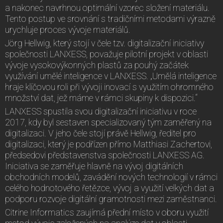
a nakonec navrhnou optimální vzorec složení materiálu.
Tento postup ve srovnání s tradičními metodami výrazně
urychluje proces vývoje materiálů.
Jörg Hellwig, který stojí v čele tzv. digitalizační iniciativy
společnosti LANXESS, považuje pilotní projekt v oblasti
vývoje vysokovýkonných plastů za pouhý začátek
využívání umělé inteligence v LANXESS. „Umělá inteligence
hraje klíčovou roli při vývoji inovací s využitím ohromného
množství dat, jež máme v rámci skupiny k dispozici.“
LANXESS spustila svou digitalizační iniciativu v roce
2017, kdy byl sestaven specializovaný tým zaměřený na
digitalizaci. V jeho čele stojí právě Hellwig, ředitel pro
digitalizaci, který je podřízen přímo Matthiasi Zachertovi,
předsedovi představenstva společnosti LANXESS AG.
Iniciativa se zaměřuje hlavně na vývoj digitálních
obchodních modelů, zavádění nových technologií v rámci
celého hodnotového řetězce, vývoj a využití velkých dat a
podporu rozvoje digitální gramotnosti mezi zaměstnanci.
Citrine Informatics zaujímá přední místo v oboru využití