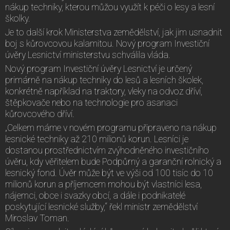
nákup techniky, kterou můžou využít k péči o lesy a lesní
školky.
Je to další krok Ministerstva zemědělství, jak jim usnadnit
boj s kůrovcovou kalamitou. Nový program Investiční
úvěry Lesnictví ministerstvu schválila vláda.
Nový program Investiční úvěry Lesnictví je určený
primárně na nákup techniky do lesů a lesních školek,
konkrétně například na traktory, vleky na odvoz dříví,
štěpkovače nebo na technologie pro asanaci
kůrovcového dříví.
„Celkem máme v novém programu připraveno na nákup
lesnické techniky až 210 milionů korun. Lesníci je
dostanou prostřednictvím zvýhodněného investičního
úvěru, kdy věřitelem bude Podpůrný a garanční rolnický a
lesnický fond. Úvěr může být ve výši od 100 tisíc do 10
milionů korun a příjemcem mohou být vlastníci lesa,
nájemci, obce i svazky obcí, a dále i podnikatelé
poskytující lesnické služby,“ řekl ministr zemědělství
Miroslav Toman.