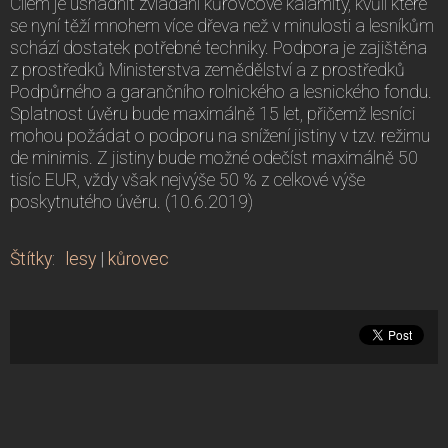
Cílem je usnadnit zvládání kůrovcové kalamity, kvůli které
se nyní těží mnohem více dřeva než v minulosti a lesníkům
schází dostatek potřebné techniky. Podpora je zajištěna
z prostředků Ministerstva zemědělství a z prostředků
Podpůrného a garančního rolnického a lesnického fondu.
Splatnost úvěru bude maximálně 15 let, přičemž lesníci
mohou požádat o podporu na snížení jistiny v tzv. režimu
de minimis. Z jistiny bude možné odečíst maximálně 50
tisíc EUR, vždy však nejvýše 50 % z celkové výše
poskytnutého úvěru. (10.6.2019)
Štítky
:
lesy
|
kůrovec