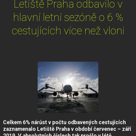
Letiště Praha odbavilo v
hlavní letní sezóně o 6 %
cestujících více než vloni
Celkem 6% nárůst v počtu odbavených cestujících
zaznamenalo Letiště Praha v období červenec – září
2019. V absolutních číslech tak prošlo v létě