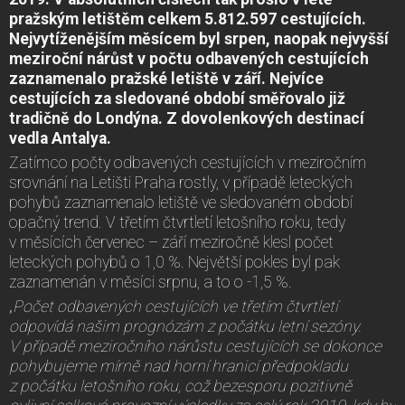
pražským letištěm celkem 5.812.597 cestujících.
Nejvytíženějším měsícem byl srpen, naopak nejvyšší
meziroční nárůst v počtu odbavených cestujících
zaznamenalo pražské letiště v září. Nejvíce
cestujících za sledované období směřovalo již
tradičně do Londýna. Z dovolenkových destinací
vedla Antalya.
Zatímco počty odbavených cestujících v meziročním
srovnání na Letišti Praha rostly, v případě leteckých
pohybů zaznamenalo letiště ve sledovaném období
opačný trend. V třetím čtvrtletí letošního roku, tedy
v měsících červenec – září meziročně klesl počet
leteckých pohybů o 1,0 %. Největší pokles byl pak
zaznamenán v měsíci srpnu, a to o -1,5 %.
„
Počet odbavených cestujících ve třetím čtvrtletí
odpovídá našim prognózám z počátku letní sezóny.
V případě meziročního nárůstu cestujících se dokonce
pohybujeme mírně nad horní hranicí předpokladu
z počátku letošního roku, což bezesporu pozitivně