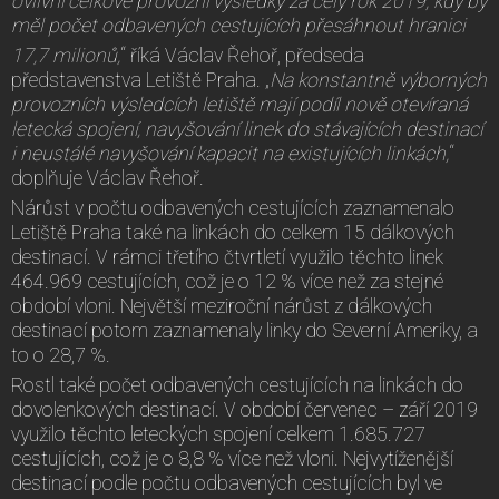
ovlivní celkové provozní výsledky za celý rok 2019, kdy by
měl počet odbavených cestujících přesáhnout hranici
17,7 milionů,
“ říká Václav Řehoř, předseda
představenstva Letiště Praha. „
Na konstantně výborných
provozních výsledcích letiště mají podíl nově otevíraná
letecká spojení, navyšování linek do stávajících destinací
i neustálé navyšování kapacit na existujících linkách,
“
doplňuje Václav Řehoř.
Nárůst v počtu odbavených cestujících zaznamenalo
Letiště Praha také na linkách do celkem 15 dálkových
destinací. V rámci třetího čtvrtletí využilo těchto linek
464.969 cestujících, což je o 12 % více než za stejné
období vloni. Největší meziroční nárůst z dálkových
destinací potom zaznamenaly linky do Severní Ameriky, a
to o 28,7 %.
Rostl také počet odbavených cestujících na linkách do
dovolenkových destinací. V období červenec – září 2019
využilo těchto leteckých spojení celkem 1.685.727
cestujících, což je o 8,8 % více než vloni. Nejvytíženější
destinací podle počtu odbavených cestujících byl ve