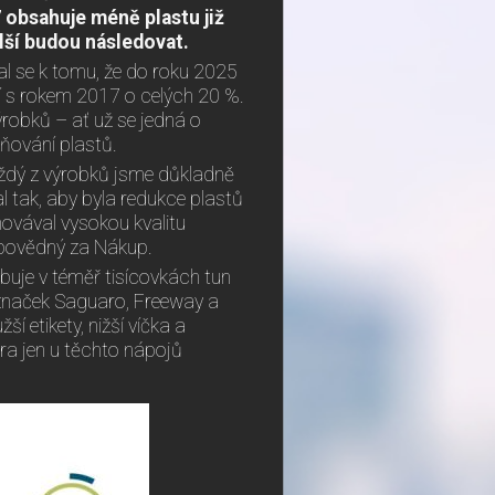
7 obsahuje méně plastu již
lší budou následovat.
zal se k tomu, že do roku 2025
ní s rokem 2017 o celých 20 %.
výrobků – ať už se jedná o
aňování plastů.
aždý z výrobků jsme důkladně
l tak, aby byla redukce plastů
chovával vysokou kvalitu
odpovědný za Nákup.
buje v téměř tisícovkách tun
 značek Saguaro, Freeway a
ší etikety, nižší víčka a
ra jen u těchto nápojů