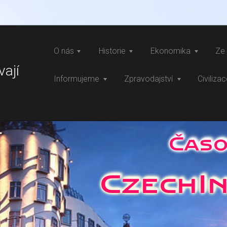
O nás
Historie
Ekonomika
Ze 
vají
Informujeme
Zpravodajství
Civiliza