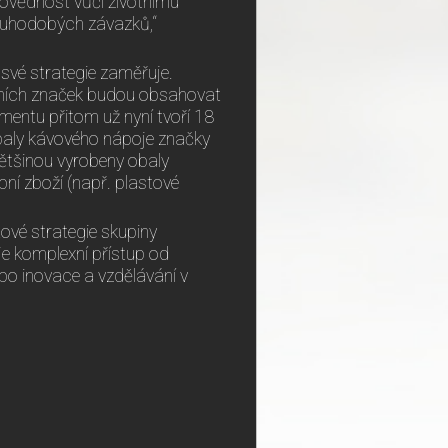
ovědnost vůči životnímu
louhodobých závazků,“
 své strategie zaměřuje.
átních značek budou obsahovat
imentu přitom už nyní tvoří 18
baly kávového nápoje značky
většinou vyrobeny obaly
ní zboží (např. plastové
ové strategie skupiny
uje komplexní přístup od
 po inovace a vzdělávání v