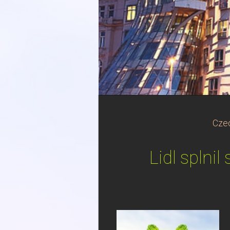
Czec
Lidl splnil