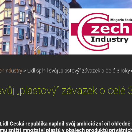
hIndustry
>
Lidl splnil svůj „plastový“ závazek o celé 3 roky 
 svůj „plastový“ závazek o celé 
Lidl Česká republika naplnil svůj ambiciózní cíl ohledně
mu snížit množství plastů v obalech produktů privátníc