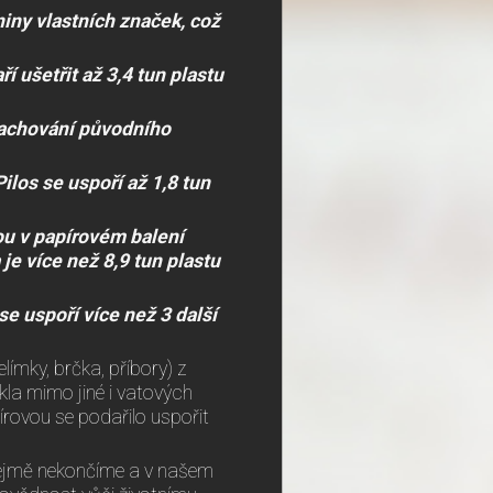
niny vlastních značek, což
í ušetřit až 3,4 tun plastu
zachování původního
los se uspoří až 1,8 tun
ou v papírovém balení
e více než 8,9 tun plastu
e uspoří více než 3 další
ímky, brčka, příbory) z
kla mimo jiné i vatových
írovou se podařilo uspořit
řejmě nekončíme a v našem