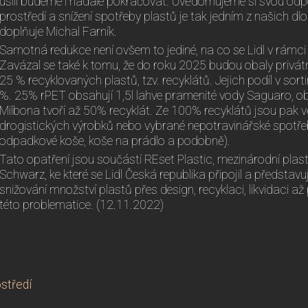
úsilí budeme i nadále pokračovat. Uvědomujeme si svou odp
prostředí a snížení spotřeby plastů je tak jedním z našich d
doplňuje Michal Farník.
Samotná redukce není ovšem to jediné, na co se Lidl v rámci
Zavázal se také k tomu, že do roku 2025 budou obaly priv
25 % recyklovaných plastů, tzv. recyklátů. Jejich podíl v sort
%. 25% rPET obsahují 1,5l lahve pramenité vody Saguaro, o
Milbona tvoří až 50% recyklát. Ze 100% recyklátů jsou pak 
drogistických výrobků nebo vybrané nepotravinářské spotřeb
odpadkové koše, koše na prádlo a podobně).
Tato opatření jsou součástí REset Plastic, mezinárodní plast
Schwarz, ke které se Lidl Česká republika připojil a představ
snižování množství plastů přes design, recyklaci, likvidaci až
této problematice. (12.11.2022)
ostředí