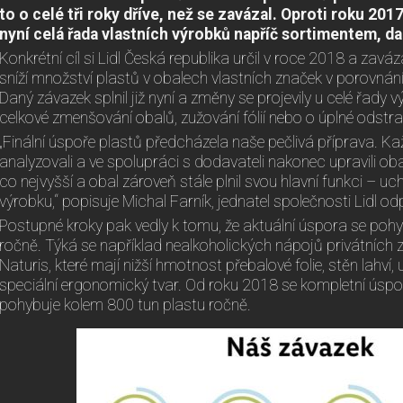
to o celé tři roky dříve, než se zavázal. Oproti roku 201
nyní celá řada vlastních výrobků napříč sortimentem, da
Konkrétní cíl si Lidl Česká republika určil v roce 2018 a zavá
sníží množství plastů v obalech vlastních značek v porovná
Daný závazek splnil již nyní a změny se projevily u celé řady 
celkové zmenšování obalů, zužování fólií nebo o úplné odstr
„Finální úspoře plastů předcházela naše pečlivá příprava. K
analyzovali a ve spolupráci s dodavateli nakonec upravili oba
co nejvyšší a obal zároveň stále plnil svou hlavní funkci – u
výrobku,“ popisuje Michal Farník, jednatel společnosti Lidl 
Postupné kroky pak vedly k tomu, že aktuální úspora se pohy
ročně. Týká se například nealkoholických nápojů privátních
Naturis, které mají nižší hmotnost přebalové folie, stěn lahví, už
speciální ergonomický tvar. Od roku 2018 se kompletní úspo
pohybuje kolem 800 tun plastu ročně.