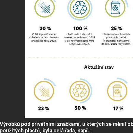
Výrobků pod privátními značkami, u kterých se měnil ob
použitých plastů, byla celá řada, např.: