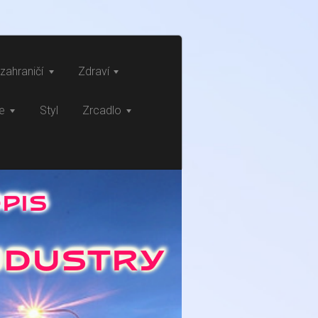
zahraničí
Zdraví
ce
Styl
Zrcadlo