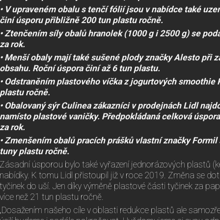
• V upraveném obalu s tenčí fólií jsou v nabídce také uze
činí úsporu přibližně 200 tun plastu ročně.
• Ztenčením síly obalů hranolek (1000 g i 2500 g) se podař
za rok.
• Menší obaly mají také sušené plody značky Alesto při 
obsahu. Roční úspora činí až 6 tun plastu.
• Odstraněním plastového víčka z jogurtových smoothie Pi
plastu ročně.
• Obalovaný sýr Culinea zákazníci v prodejnách Lidl najd
namísto plastové vaničky. Předpokládaná celková úspora j
za rok.
• Zmenšením obalů pracích prášků vlastní značky Formil s
tuny plastu ročně.
Zásadní úsporou bylo také vyřazení jednorázových plastů (kel
nabídky. K tomu Lidl přistoupil již v roce 2019. Změna se dot
tyčinek do uší. Jen díky výměně plastové části tyčinek za pap
více než 21 tun plastu ročně.
„Dosažením našeho cíle v oblasti redukce plastů ale samoz