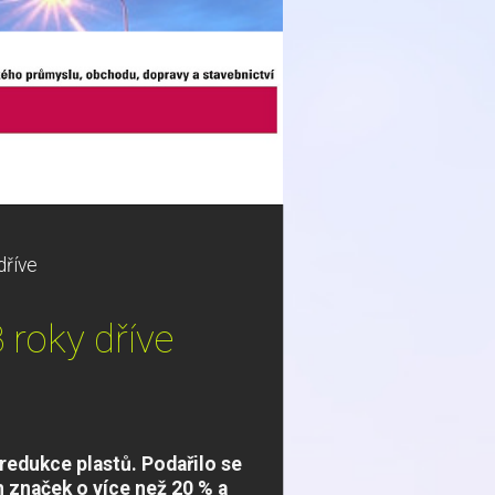
dříve
3 roky dříve
 redukce plastů. Podařilo se
h značek o více než 20 % a