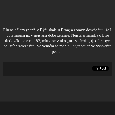
Různé nálezy (např. v Býčí skále u Brna) a zprávy dosvědčují, že l.
byla známa již v nejstarší době železné. Nejstarší zmínka o l. ze
středověku je z r. 1182, mluví se v ní o „massa ferrit“, tj. o hrubých
odlitcích železných. Ve velkém se mohla l. vyrábět až ve vysokých
pecích.