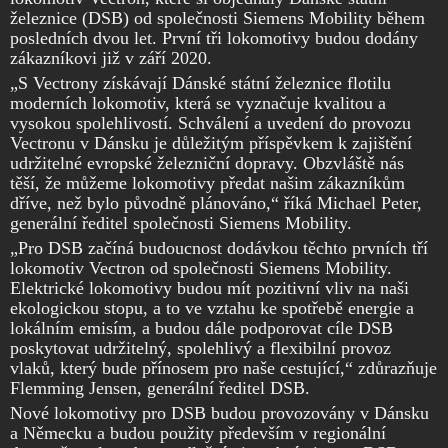
železnice (DSB) od společnosti Siemens Mobility během
posledních dvou let. První tři lokomotivy budou dodány
zákazníkovi již v září 2020.
„S Vectrony získávají Dánské státní železnice flotilu
moderních lokomotiv, která se vyznačuje kvalitou a
vysokou spolehlivostí. Schválení a uvedení do provozu
Vectronu v Dánsku je důležitým příspěvkem k zajištění
udržitelné evropské železniční dopravy. Obzvláště nás
těší, že můžeme lokomotivy předat našim zákazníkům
dříve, než bylo původně plánováno,“ říká Michael Peter,
generální ředitel společnosti Siemens Mobility.
„Pro DSB začíná budoucnost dodávkou těchto prvních tří
lokomotiv Vectron od společnosti Siemens Mobility.
Elektrické lokomotivy budou mít pozitivní vliv na naši
ekologickou stopu, a to ve vztahu ke spotřebě energie a
lokálním emisím, a budou dále podporovat cíle DSB
poskytovat udržitelný, spolehlivý a flexibilní provoz
vlaků, který bude přínosem pro naše cestující,“ zdůrazňuje
Flemming Jensen, generální ředitel DSB.
Nové lokomotivy pro DSB budou provozovány v Dánsku
a Německu a budou použity především v regionální