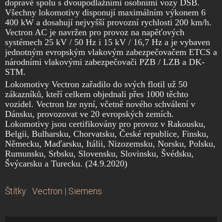
dopravě spolu s dvoupodlažními osobními vozy DSB.
Všechny lokomotivy disponují maximálním výkonem 6
400 kW a dosahují nejvyšší provozní rychlosti 200 km/h.
Vectron AC je navržen pro provoz na napěťových
systémech 25 kV / 50 Hz i 15 kV / 16,7 Hz a je vybaven
jednotným evropským vlakovým zabezpečovačem ETCS a
národními vlakovými zabezpečovači PZB / LZB a DK-
STM.
Lokomotivy Vectron zařadilo do svých flotil už 50
zákazníků, kteří celkem objednali přes 1000 těchto
vozidel. Vectron lze nyní, včetně nového schválení v
Dánsku, provozovat ve 20 evropských zemích.
Lokomotivy jsou certifikovány pro provoz v Rakousku,
Belgii, Bulharsku, Chorvatsku, České republice, Finsku,
Německu, Maďarsku, Itálii, Nizozemsku, Norsku, Polsku,
Rumunsku, Srbsku, Slovensku, Slovinsku, Švédsku,
Švýcarsku a Turecku. (24.9.2020)
Štítky
:
Vectron
|
Siemens