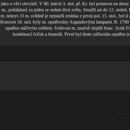
jako o věci obvyklé. V 80. letech 3. stol. př. Kr. byl postaven na úte
m., pokládaný za jeden ze sedmi divů světa. Sloužil asi do 12. století
m. nekryt. O m. svítilně je nejstarší zmínka z první pol. 15. stol., byl
Koncem 18. stol. byly m. opatřovány Argandovými lampami. R. 1790 b
opatřen otáčivým světlem. Svítivost m. značně zlepšil franc. fyzik 
kombinací čoček a hranolů. První byl tímto zařízením opatřen (r.