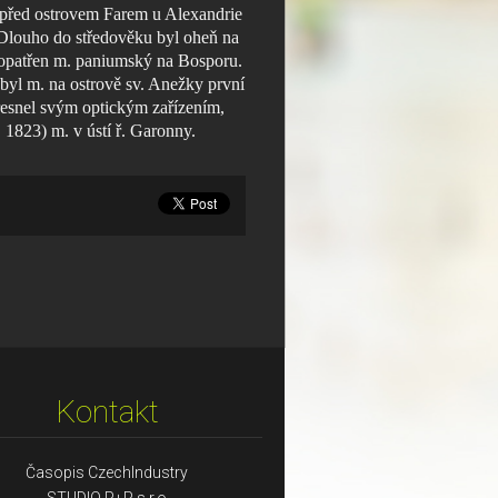
su před ostrovem Farem u Alexandrie
. Dlouho do středověku byl oheň na
 jí opatřen m. paniumský na Bosporu.
yl m. na ostrově sv. Anežky první
Fresnel svým optickým zařízením,
 1823) m. v ústí ř. Garonny.
Kontakt
Časopis CzechIndustry