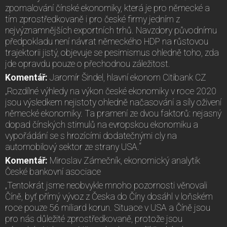
zpomalování čínské ekonomiky, která je pro německé a
tím zprostředkovaně i pro české firmy jedním z
nejvýznamnějších exportních trhů. Navzdory původnímu
předpokladu není návrat německého HDP na růstovou
trajektorii jistý, objevuje se pesimismus ohledně toho, zda
jde opravdu pouze o přechodnou záležitost.
Komentář:
Jaromír Šindel, hlavní ekonom Citibank CZ
„Rozdílné výhledy na výkon české ekonomiky v roce 2020
jsou výsledkem nejistoty ohledně načasování a síly oživení
německé ekonomiky. Ta pramení ze dvou faktorů: nejasný
dopad čínských stimulů na evropskou ekonomiku a
vypořádání se s hrozícími dodatečnými cly na
automobilový sektor ze strany USA.“
Komentář:
Miroslav Zámečník, ekonomický analytik
České bankovní asociace
„Tentokrát jsme neobvykle mnoho pozornosti věnovali
Číně, byť přímý vývoz z Česka do Číny dosáhl v loňském
roce pouze 56 miliard korun. Situace v USA a Číně jsou
pro nás důležité zprostředkovaně, protože jsou