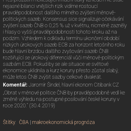
nejasné bilanci vnějších rizik vidíme rostoucí
pravděpodobnost dalšího mírného zvýšení měnově-
politických sazeb. Konsensus sice signalizuje očekávání
zvýšení sazeb ČNB o 0,25 % už v květnu, nicméně zazněly
i hlasy o vyšší pravděpodobnosti tohoto kroku až na
podzim. Vzhledem k odkladu termínu ukončení období
nízkých úrokových sazeb ECB za horizont letošního roku
bude hlavní brzdou dalšího zvyšování sazeb ČNB
rozšiřující se úrokový diferenciál vůči měnově-politickým
sazbám ECB. Pokud by se ale situace ve světové
ekonomice uklidnila a kurz koruny přesto zůstal slabý,
může letos ČNB zvýšit sazby celkově dvakrát.
Komentář:
Jaromír Šindel, hlavní ekonom Citibank CZ
„Obrat v měnové politice ČNB by pravděpodobně vedl ke
změně výhledu na postupné posilování české koruny v
roce 2020.“ (30.4.2019)
Štítky
:
ČBA
|
makroekonomická prognóza