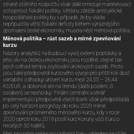
straně státního rozpočtu však dále omezuje manévrovací
schopnost fiskální politiky. Většinu zátěže anticyklické
hospodářské politiky by v případě, že by vláda
nepřipustila větší fiskální deficity během výraznějšího
zpomalení české ekonomiky, musela nést měnová politika.
Měnová politika – růst sazeb a mírné zpevňování
kurzu
Názory analytiků na budoucí vývoj externí poptávky a
jeho vliv na českou ekonomiku jsou rozdílné, stejně tak
jejich odhad tempa zvyšování úrokových sazeb. Proto
jsou také předpovědi kurzového vývoje pro příští rok dost
variabilní: odhadují úroveň kurzu mezi 24,55 – 26,44
Kč/EUR, a dokonce ani na trendu (další posílení, či
oslabení) se neshodují. Finální centrální scénář
implementující předpovědi všech bank však předpokládá
po celý horizont prognózy do roku 2020 mírné
zpevňování průměrného měnového kurzu, kdy v roce
2020 oproti roku 2019 posílí kurz Koruny vůči Euru o
necelých 50 haléřů.
Přes prozatím neklesající inflační tlaky vzhledem ke stále