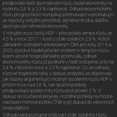
předpovídá další zpomalování růstu české ekonomiky na
hodnotu 2,4 % a 2,3 % napřesrok. Odhad ekonomického
růstu prognostikům komplikují přetrvávající a prohlubující
se nejistoty vnějšího prostředí, zejména hrozba dalšího
zpomalování německé ekonomiky.
V minulém roce český HDP – přes pokles tempa růstu ze
4,5 % v roce 2017 – rostl o stále solidních 2,9 %. Ačkoli
základním scénářem předvídaným ČBA pro roky 2019 a
2020 zůstává hladké přistání směrem k tempům růstu
kolem úrovně hospodářského potenciálu, odhad
ekonomického růstu již podruhé v řadě snižujeme, a to na
2,4 % v letošním roce a 2,3 % napřesrok. Co se odhadu
růstové trajektorie týká, v diskusi analytiků se objevovaly
jak názory argumentující možným posílením růstu HDP v
příštím roce nad 2,6 %, tak opačné pohledy
předpovídající pokles míry růstu pod úroveň 2 %. V
diskusi se současně projevily i rozdílné pohledy na možné
nastavení měnové politiky ČNB a její dopad do výkonnosti
hospodářství.
Odhadované postupné snižování stále solidního růstu