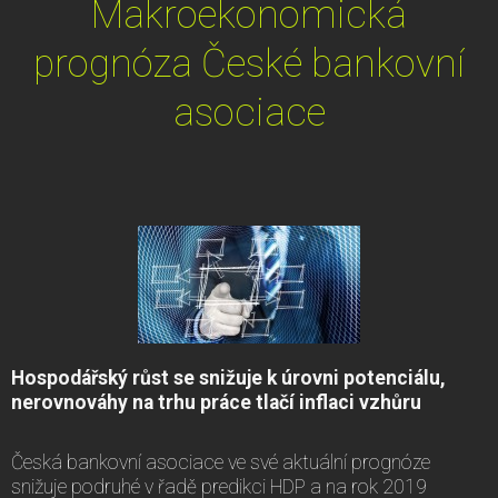
Makroekonomická
prognóza České bankovní
asociace
Hospodářský růst se snižuje k úrovni potenciálu,
nerovnováhy na trhu práce tlačí inflaci vzhůru
Česká bankovní asociace ve své aktuální prognóze
snižuje podruhé v řadě predikci HDP a na rok 2019