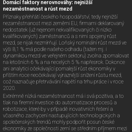
Domácí faktory nerovnováhy: nejnižší
nezaměstnanost a růst mezd
Příznaky přehřátí českého hospodářství, tedy nejnižší
nezaměstnanost mezi zeměmi EU, firmami deklarovaný
nedostatek (už nejenom nekvalifikovaných či nízko
kvalifikovaných) zaměstnanců a s nimi spojený růst
mezd, se nijak nezmírňují. Loňský nominální růst mezd ve
výši 8,1 % má podle našeho odhadu (tažen mj. i
dynamikou mezd ve veřejném sektoru) zvolna zpomalovat
na letošních 6 % a na necelých 5 % napřesrok. Dokonce
ani analytici očekávající pomalejší růst ekonomiky v
příštím roce neočekávají výraznější snížení růstu mezd,
což naznačuje přetrvávání napětí na trhu práce i v roce
2020.
Extrémně nízká nezaměstnanost má i svá pozitiva, a to
tlak na firemní investice do automatizace procesů a
robotizace, které by v případě inovativních řešení a
včasného zachycení nastupujících technologických a
společenských trendů mohly podpořit posun české
ekonomiky ze společnosti zemí se středním příjmem mezi