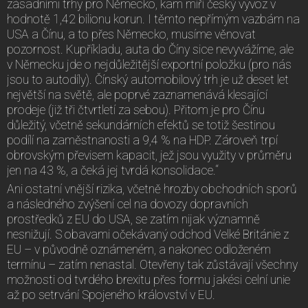
zásadními trhy pro Německo, kam míří český vývoz v
hodnotě 1,42 bilionu korun. I těmto nepřímým vazbám na
USA a Čínu, a to přes Německo, musíme věnovat
pozornost. Kupříkladu, auta do Číny sice nevyvážíme, ale
v Německu jde o nejdůležitější exportní položku (pro nás
jsou to autodíly). Čínský automobilový trh je už deset let
největší na světě, ale poprvé zaznamenává klesající
prodeje (již tři čtvrtletí za sebou). Přitom je pro Čínu
důležitý, včetně sekundárních efektů se totiž šestinou
podílí na zaměstnanosti a 9,4 % na HDP. Zároveň trpí
obrovským převisem kapacit, jež jsou využity v průměru
jen na 43 %, a čeká jej tvrdá konsolidace.“
Ani ostatní vnější rizika, včetně hrozby obchodních sporů
a následného zvýšení cel na dovozy dopravních
prostředků z EU do USA, se zatím nijak významně
nesnižují. S obavami očekávaný odchod Velké Británie z
EU – v původně oznámeném, a nakonec odloženém
termínu – zatím nenastal. Otevřeny tak zůstávají všechny
možnosti od tvrdého brexitu přes formu jakési celní unie
až po setrvání Spojeného království v EU.