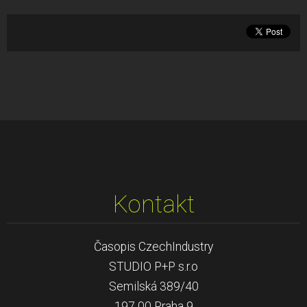
Kontakt
Časopis CzechIndustry
STUDIO P+P s.r.o
Semilská 389/40
197 00 Praha 9