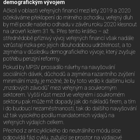
demografickým vývojem
Ačkoli v oblasti veřejných financí mezi lety 2019 a 2020
očekáváme překlopení do mírného schodku, veřejný dluh
by měl podle našeho odhadu v závěru roku 2020 klesnout
na úroveň kolem 31 %. Přes tento krátko – až
střednědobě příznivý vývoj veřejných financí však nadále
vzrůstají rizika pro jejich dlouhodobou udržitelnost, a to
zejména v důsledku demografického vývoje, který zvyšuje
potřebu penzijní reformy.
Pokud by MPSV prosadilo návrhy na navyšování
sociálních dávek, důchodů a zejména razantního zvýšení
minimální mzdy, je možné, že by toto vedlo k dalšímu kolu
„mzdových závodů“ mezi veřejným a soukromým
sektorem. Vyšší růst mezd ve veřejném i soukromém
sektoru pak může mít dopady jak do nákladů firem, a tím
i do budoucí nezaměstnanosti, tak do dalšího navyšování
už tak vysokého podílu mandatorních výdajů na
veřejných výdajích celkem.
Přechod z anticyklického do neutrálního módu sice
odpovídá fázi cyklu, zužující se prostor na výdajové