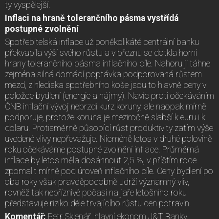
ty vyspělejší.
Inflaci na hraně tolerančního pásma vystřídá
postupné zvolnění
Spotřebitelská inflace už poněkolikáté centrální banku
překvapila výší svého růstu a v březnu se dotkla horní
hrany tolerančního pásma inflačního cíle. Nahoru ji táhne
zejména silná domácí poptávka podporovaná růstem
mezd, z hlediska spotřebního koše jsou to hlavně ceny v
položce bydlení (energie a nájmy). Navíc proti očekáváním
ČNB inflační vývoj nebrzdí kurz koruny, ale naopak mírně
podporuje, protože koruna je meziročně slabší k euru i k
dolaru. Protisměrně působící růst produktivity zatím výše
uvedené vlivy nepřevažuje. Nicméně letos v druhé polovině
roku očekáváme postupné zvolnění inflace. Průměrná
inflace by letos měla dosáhnout 2,5 %, v příštím roce
zpomalit mírně pod úroveň inflačního cíle. Ceny bydlení po
oba roky však pravděpodobně udrží významný vliv,
rovněž tak nepříznivé počasí na jaře letošního roku
představuje riziko déle trvajícího růstu cen potravin.
Komentář:
Petr Sklenář, hlavní ekonom J&T Banky