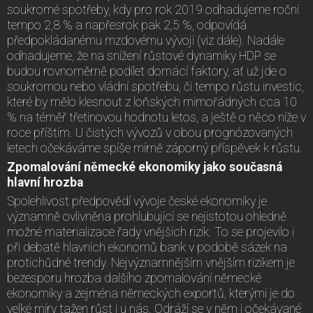
soukromé spotřeby, kdy pro rok 2019 odhadujeme roční
tempo 2,8 % a napřesrok pak 2,5 %, odpovídá
předpokládanému mzdovému vývoji (viz dále). Nadále
odhadujeme, že na snížení růstové dynamiky HDP se
budou rovnoměrně podílet domácí faktory, ať už jde o
soukromou nebo vládní spotřebu, či tempo růstu investic,
které by mělo klesnout z loňských mimořádných cca 10
% na téměř třetinovou hodnotu letos, a ještě o něco níže v
roce příštím. U čistých vývozů v obou prognózovaných
letech očekáváme spíše mírně záporný příspěvek k růstu.
Zpomalování německé ekonomiky jako současná
hlavní hrozba
Spolehlivost předpovědí vývoje české ekonomiky je
významně ovlivněna prohlubující se nejistotou ohledně
možné materializace řady vnějších rizik. To se projevilo i
při debatě hlavních ekonomů bank v podobě sázek na
protichůdné trendy. Nejvýznamnějším vnějším rizikem je
bezesporu hrozba dalšího zpomalování německé
ekonomiky a zejména německých exportů, kterými je do
velké míry tažen růst i u nás. Odráží se v něm i očekávané