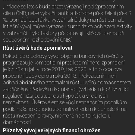
„Inflace se letos bude držet výrazněji nad 2procentním
cílem ČNB, nelze vyloučit ani krátkodobé přestřelení přes 3
%. Domácí poptávka vytváří silné tlaky na růst cen, ale
inflační vývoj může výrazně utlumit riziko ochlazení aktivity
v zahraničí. Tyto faktory představují i klíčové dilema při
současném rozhodování ČNB.“
Růst úvěrů bude zpomalovat
Pokud jde o celkový vývoj objemu bankovních úvěrů, s
prognózou je kompatibilní predikce mírného zpomalení
jejich růstu jak v roce 2019, tak 2020, a to o cca dva
procentní body oproti roku 2018. Překvapením není
odhad obdobného zpomalení růstu úvěrů domácnostem
zapříčiněný především kombinací (vzhledem k přitvrzující
regulaci) nižší dostupnosti hypoték a vhodných
nemovitostí. Úvěrová emise vůči nefinančním podnikům
podle našeho odhadu zpomalí vzhledem k pomalejšímu
růstu investiční aktivity, nicméně ne o tolik, jako u
domácností.
Příznivý vývoj veřejných financí ohrožen