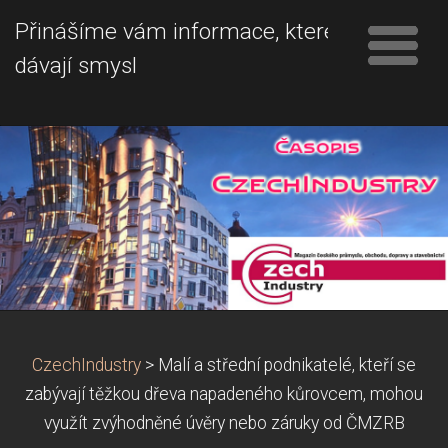
Přinášíme vám informace, které
dávají smysl
CzechIndustry
>
Malí a střední podnikatelé, kteří se
zabývají těžkou dřeva napadeného kůrovcem, mohou
využít zvýhodněné úvěry nebo záruky od ČMZRB