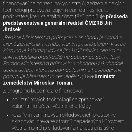
financování na pořízení nových strojů, zařízení a dalších
technologií projevovali zájem i samotní lesníci, tj.
podnikatelé, kteří kalamitní dřevo těží,“ doplňuje
předseda
představenstva a generální ředitel ČMZRB Jiří
Jirásek
.
„Reakce Ministerstva průmyslu a obchodu je rychlá a
cíleně zaměřená. Pomůže lesním podnikatelům v době
kůrovcové kalamity, kdy se jim kvůli nízkým cenám za
dříví nedostává prostředků na potřebnou péči o lesy.
Pomoc Ministerstva průmyslu a obchodu tak vhodně
doplní dotace, které na pomoc lesnímu hospodářství
poskytuje Ministerstvo zemědělství,“
uvádí
ministr
zemědělství Miroslav Toman
.
Z programu bude možné financovat:
pořízení nových technologií na zpracování
kalamitního dřeva, včetně jeho těžby
rozšíření i vznik nových skladovacích prostor ke
skladování dřeva ze stromů napadených kůrovcem,
včetně mokrého skladování a nákupu příslušné