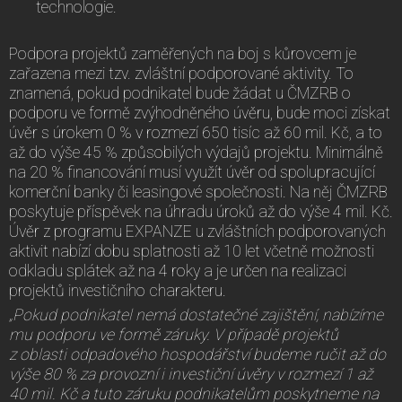
technologie.
Podpora projektů zaměřených na boj s kůrovcem je
zařazena mezi tzv. zvláštní podporované aktivity. To
znamená, pokud podnikatel bude žádat u ČMZRB o
podporu ve formě zvýhodněného úvěru, bude moci získat
úvěr s úrokem 0 % v rozmezí 650 tisíc až 60 mil. Kč, a to
až do výše 45 % způsobilých výdajů projektu. Minimálně
na 20 % financování musí využít úvěr od spolupracující
komerční banky či leasingové společnosti. Na něj ČMZRB
poskytuje příspěvek na úhradu úroků až do výše 4 mil. Kč.
Úvěr z programu EXPANZE u zvláštních podporovaných
aktivit nabízí dobu splatnosti až 10 let včetně možnosti
odkladu splátek až na 4 roky a je určen na realizaci
projektů investičního charakteru.
„Pokud podnikatel nemá dostatečné zajištění, nabízíme
mu podporu ve formě záruky. V případě projektů
z oblasti odpadového hospodářství budeme ručit až do
výše 80 % za provozní i investiční úvěry v rozmezí 1 až
40 mil. Kč a tuto záruku podnikatelům poskytneme na