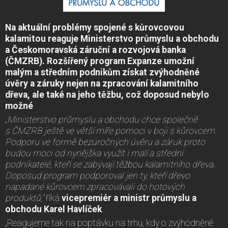
Na aktuální problémy spojené s kůrovcovou
kalamitou reaguje Ministerstvo průmyslu a obchodu
a Českomoravská záruční a rozvojová banka
(ČMZRB). Rozšířený program Expanze umožní
malým a středním podnikům získat zvýhodněné
úvěry a záruky nejen na zpracování kalamitního
dřeva, ale také na jeho těžbu, což doposud nebylo
možné
„Ministerstvo průmyslu a obchodu chce společně
s ČMZRB ještě ve větší míře pomoci v boji s kůrovcem.
Podporu ve formě bezúročných úvěru a záruk proto
budou moci od nynějška využít i malí a střední
podnikatelé, kteří se zabývají těžbou kalamitního dřeva.
Doposud program podporoval jen ty, kteří dřevo
napadané kůrovcem zpracovávali do hotových
produktů,“
říká
vicepremiér a ministr průmyslu a
obchodu Karel Havlíček
.
„Reagujeme tak na poptávku na trhu, kdy o zvýhodněné