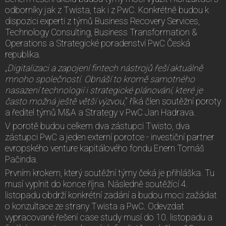
odborníky jak z Twista, tak i z PwC. Konkrétně budou k
dispozici experti z týmů Business Recovery Services,
Technology Consulting, Business Transformation &
Operations a Strategické poradenství PwC Česká
republika.
„
Digitalizaci a zapojení fintech nástrojů řeší aktuálně
mnoho společností. Obnáší to kromě samotného
nasazení technologií i strategické plánování, které je
často možná ještě větší výzvou
,” říká člen soutěžní poroty
a ředitel týmů M&A a Strategy v PwC Jan Hadrava.
V porotě budou celkem dva zástupci Twisto, dva
zástupci PwC a jeden externí porotce - investiční partner
evropského venture kapitálového fondu Enern Tomáš
Pačinda.
Prvním krokem, který soutěžní týmy čeká je přihláška. Tu
musí vyplnit do konce října. Následně soutěžící 4.
listopadu obdrží konkrétní zadání a budou moci zažádat
o konzultace ze strany Twista a PwC. Odevzdat
vypracované řešení case study musí do 10. listopadu a