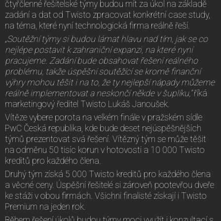
čtyřčlenné řešitelské týmy budou mít za úkol na základě
zadání a dat od Twisto zpracovat konkrétní case study,
na téma, které nyní technologická firma reálně řeší.
„Soutěžní týmy si budou lámat hlavu nad tím, jak se co
nejlépe postavit k zahraniční expanzi, na které nyní
pracujeme. Zadání bude obsahovat řešení reálného
problému, takže úspěšní soutěžící se kromě finanční
výhry mohou těšit i na to, že ty nejlepší nápady můžeme
reálně implementovat a neskončí někde v šuplíku,”
říká
marketingový ředitel Twisto Lukáš Janoušek.
Vítěze vybere porota na velkém finále v pražském sídle
PwC Česká republika, kde bude deset nejúspěšnějších
týmů prezentovat svá řešení. Vítězný tým se může těšit
na odměnu 50 tisíc korun v hotovosti a 10 000 Twisto
kreditů pro každého člena.
Druhý tým získá 5 000 Twisto kreditů pro každého člena
a věcné ceny. Úspěšní řešitelé si zároveň pootevřou dveře
ke stáži v obou firmách. Všichni finalisté získají i Twisto
Premium na jeden rok.
Během řešení úkolů budou týmy moci využít i konzultací s