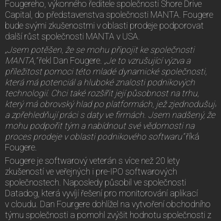
Fougereho, výkonného ředitele společnosti Shore Drive
Capital, do představenstva společnosti MANTA. Fougere
bude svými zkušenostmi v oblasti prodeje podporovat
další růst společnosti MANTA v USA.
„Jsem potěšen, že se mohu připojit ke společnosti
MANTA,“
řekl Dan Fougere.
„Je to vzrušující výzva a
příležitost pomoci této mladé dynamické společnosti,
která má potenciál a hluboké znalosti podnikových
technologií. Chci také rozšířit její působnost na trhu,
který má obrovský hlad po platformách, jež zjednodušují
a zpřehledňují práci s daty ve firmách. Jsem nadšený, že
mohu podpořit tým a nabídnout své vědomosti na
proces prodeje v oblasti podnikového softwaru“
říká
Fougere.
Fougere je softwarový veterán s více než 20 lety
zkušeností ve veřejných i pre-IPO softwarových
společnostech. Naposledy působil ve společnosti
Datadog, která vyvíjí řešení pro monitorování aplikací
v cloudu. Dan Fourgere dohlížel na vytvoření obchodního
týmu společnosti a pomohl zvýšit hodnotu společnosti z