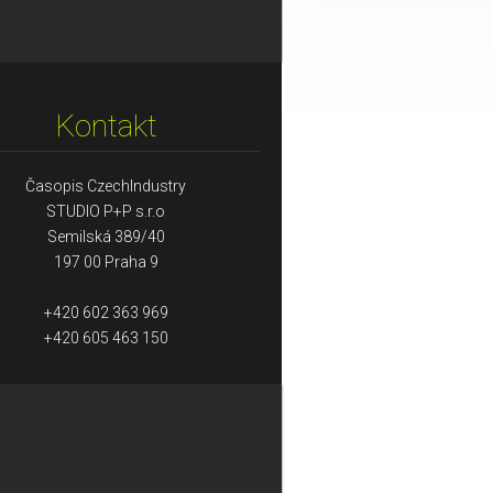
Kontakt
Časopis CzechIndustry
STUDIO P+P s.r.o
Semilská 389/40
197 00 Praha 9
+420 602 363 969
+420 605 463 150