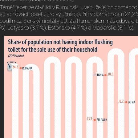
Téměř jeden ze čtyř lidí v Rumunsku uvedl, že jejich domácno
splachovací toaletu pro výlučné použití v domácnosti (24,2 %
podíl mezi členskými státy EU. Za Rumunskem následovalo Bu
%), Lotyšsko (8,7 %), Estonsko (4,7 %) a Maďarsko (3,1 %).