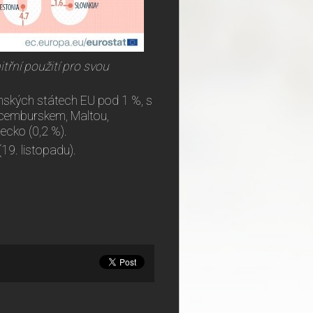
třní použití pro svou
enských státech EU pod 1 %, s
ucemburskem, Maltou,
ecko (0,2 %).
(19. listopadu).