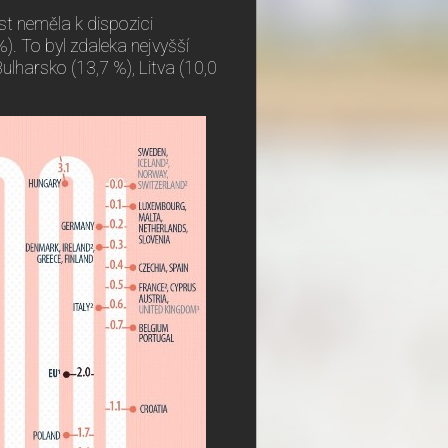
st neměla k dispozici
). To byl zdaleka nejvyšší
lharsko (13,7 %), Litva (10,0