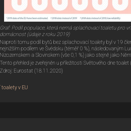
Graf: Podíl populace, která nemá splachovací toaletu pro vni
domácnost (údaje z roku 2019)
Naproti tomu podíl bytů bez splachovací toalety byl v 19 čl
nejnižším podílem ve Švédsku (téměř 0 %), následovaným L
Nizozemskem a Slovinskem (vše 0,1 %) jako stejně jako Něm
Tento přehled je zveřejněn u příležitosti Světového dne toalet 
Zdroj: Eurostat (18.11.2020)
 toalety v EU