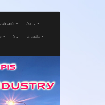
zahraničí
Zdraví
ce
Styl
Zrcadlo