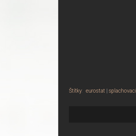
Štítky
:
eurostat
|
splachovací