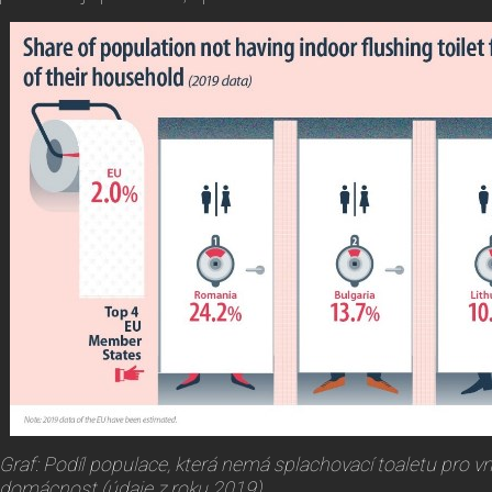
Graf: Podíl populace, která nemá splachovací toaletu pro vni
domácnost (údaje z roku 2019)