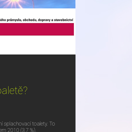
?
oaletě?
ní splachovací toalety. To
kem 2010 (3,7 %).