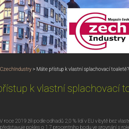
CzechIndustry
>
Máte přístup k vlastní splachovací toaletě
řístup k vlastní splachovací t
V roce 2019 žili podle odhadů 2,0 % lidí v EU v bytě bez vlast
představuje pokles o 1,7 procentního bodu ve srovnání s ro