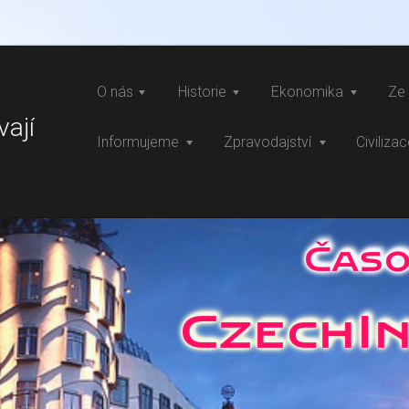
O nás
Historie
Ekonomika
Ze 
vají
Informujeme
Zpravodajství
Civiliza