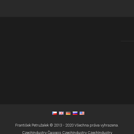
František Petružalek © 2013 - 2020 Všechna práva vyhrazena.
CzechIndustry
Časopis CzechIndustry
CzechIndustry