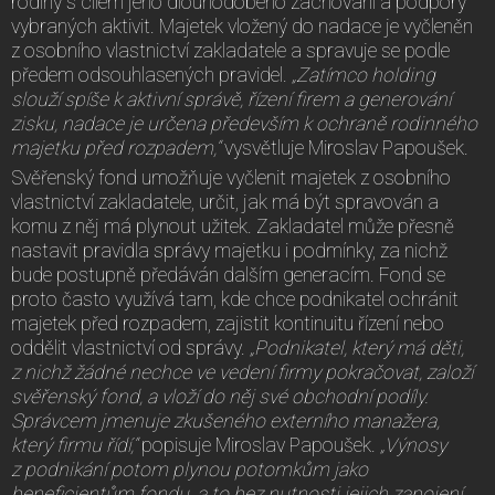
rodiny s cílem jeho dlouhodobého zachování a podpory
vybraných aktivit. Majetek vložený do nadace je vyčleněn
z osobního vlastnictví zakladatele a spravuje se podle
předem odsouhlasených pravidel.
„Zatímco holding
slouží spíše k aktivní správě, řízení firem a generování
zisku, nadace je určena především k ochraně rodinného
majetku před rozpadem,“
vysvětluje Miroslav Papoušek.
Svěřenský fond umožňuje vyčlenit majetek z osobního
vlastnictví zakladatele, určit, jak má být spravován a
komu z něj má plynout užitek. Zakladatel může přesně
nastavit pravidla správy majetku i podmínky, za nichž
bude postupně předáván dalším generacím. Fond se
proto často využívá tam, kde chce podnikatel ochránit
majetek před rozpadem, zajistit kontinuitu řízení nebo
oddělit vlastnictví od správy.
„Podnikatel, který má děti,
z nichž žádné nechce ve vedení firmy pokračovat, založí
svěřenský fond, a vloží do něj své obchodní podíly.
Správcem jmenuje zkušeného externího manažera,
který firmu řídí,“
popisuje Miroslav Papoušek.
„Výnosy
z podnikání potom plynou potomkům jako
beneficientům fondu, a to bez nutnosti jejich zapojení