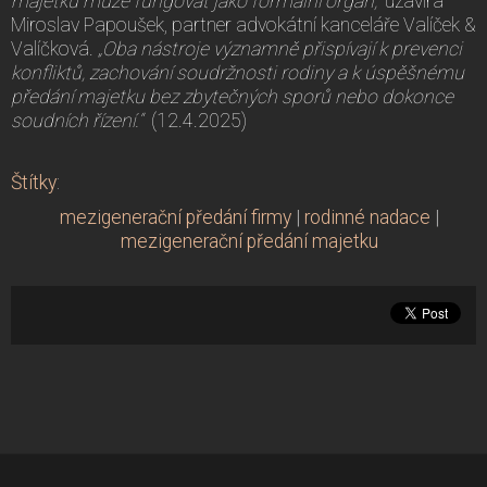
majetku může fungovat jako formální orgán,“
uzavírá
Miroslav Papoušek, partner advokátní kanceláře Valíček &
Valíčková.
„Oba nástroje významně přispívají k prevenci
konfliktů, zachování soudržnosti rodiny a k úspěšnému
předání majetku bez zbytečných sporů nebo dokonce
soudních řízení.“
(12.4.2025)
Štítky
:
mezigenerační předání firmy
|
rodinné nadace
|
mezigenerační předání majetku