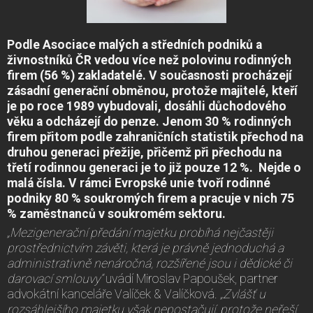
Podle Asociace malých a středních podniků a
živnostníků ČR vedou více než polovinu rodinných
firem (56 %) zakladatelé. V současnosti procházejí
zásadní generační obměnou, protože majitelé, kteří
je po roce 1989 vybudovali, dosáhli důchodového
věku a odcházejí do penze. Jenom 30 % rodinných
firem přitom podle zahraničních statistik přechod na
druhou generaci přežije, přičemž při přechodu na
třetí rodinnou generaci je to již pouze 12 %. Nejde o
malá čísla. V rámci Evropské unie tvoří rodinné
podniky 80 % soukromých firem a pracuje v nich 75
% zaměstnanců v soukromém sektoru.
„Mezigenerační předání majetku probíhá nejčastěji
prostřednictvím závěti, která je právně jednoduchá a
administrativně nenáročná, rozšířené jsou i dědické či
darovací smlouvy“
uvádí Miroslav Papoušek, partner
advokátní kanceláře Valíček & Valíčková.
„Zvlášť u
rozsáhlejšího majetku však nepostačují, protože neřeší