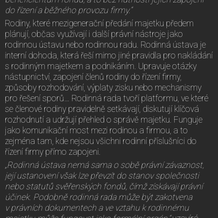
do řízení a běžného provozu firmy.“
Rodiny, které mezigenerační předání majetku předem
plánují, občas využívají i další právní nástroje jako
rodinnou ústavu nebo rodinnou radu. Rodinná ústava je
interní dohoda, která řeší mimo jiné pravidla pro nakládání
s rodinným majetkem a podnikáním. Upravuje otázky
nástupnictví, zapojení členů rodiny do řízení firmy,
způsoby rozhodování, výplaty zisku nebo mechanismy
pro řešení sporů… Rodinná rada tvoří platformu, ve které
se členové rodiny pravidelně setkávají, diskutují klíčová
rozhodnutí a udržují přehled o správě majetku. Funguje
jako komunikační most mezi rodinou a firmou, a to
zejména tam, kde nejsou všichni rodinní příslušníci do
řízení firmy přímo zapojeni.
„Rodinná ústava nemá sama o sobě právní závaznost,
její ustanovení však lze převzít do stanov společnosti
nebo statutů svěřenských fondů, čímž získávají právní
účinek. Podobně rodinná rada může být zakotvena
v právních dokumentech a ve vztahu k rodinnému