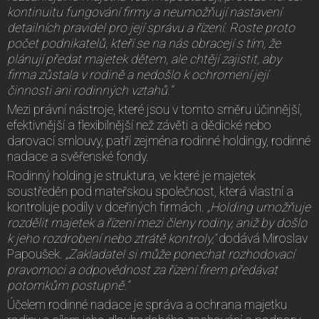
kontinuitu fungování firmy a neumožňují nastavení
detailních pravidel pro její správu a řízení. Roste proto
počet podnikatelů, kteří se na nás obracejí s tím, že
plánují předat majetek dětem, ale chtějí zajistit, aby
firma zůstala v rodině a nedošlo k ochromení její
činnosti ani rodinných vztahů.“
Mezi právní nástroje, které jsou v tomto směru účinnější,
efektivnější a flexibilnější než závěti a dědické nebo
darovací smlouvy, patří zejména rodinné holdingy, rodinné
nadace a svěřenské fondy.
Rodinný holding je struktura, ve které je majetek
soustředěn pod mateřskou společnost, která vlastní a
kontroluje podíly v dceřiných firmách.
„Holding umožňuje
rozdělit majetek a řízení mezi členy rodiny, aniž by došlo
k jeho rozdrobení nebo ztrátě kontroly,“
dodává Miroslav
Papoušek.
„Zakladatel si může ponechat rozhodovací
pravomoci a odpovědnost za řízení firem předávat
potomkům postupně.“
Účelem rodinné nadace je správa a ochrana majetku