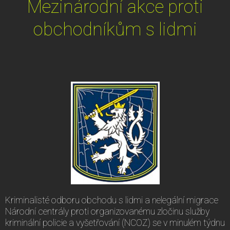
Mezinárodní akce proti
obchodníkům s lidmi
Kriminalisté odboru obchodu s lidmi a nelegální migrace
Národní centrály proti organizovanému zločinu služby
kriminální policie a vyšetřování (NCOZ) se v minulém týdnu