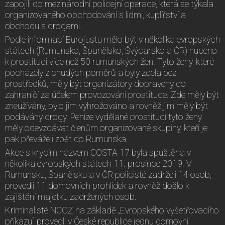
zapojili do mezinárodní policejní operace, která se týkala
organizovaného obchodování s lidmi, kuplířství a
obchodu s drogami.
Podle informací Eurojustu mělo být v několika evropských
státech (Rumunsko, Španělsko, Švýcarsko a ČR) nuceno
k prostituci více než 50 rumunských žen. Tyto ženy, které
pocházely z chudých poměrů a byly zcela bez
prostředků, měly být organizátory dopraveny do
zahraničí za účelem provozování prostituce. Zde měly být
zneužívány, bylo jim vyhrožováno a rovněž jim měly být
podávány drogy. Peníze vydělané prostitucí tyto ženy
měly odevzdávat členům organizované skupiny, kteří je
pak převáželi zpět do Rumunska.
Akce s krycím názvem COSTA 17 byla spuštěna v
několika evropských státech 11. prosince 2019. V
Rumunsku, Španělsku a v ČR policisté zadrželi 14 osob,
provedli 11 domovních prohlídek a rovněž došlo k
zajištění majetku zadržených osob.
Kriminalisté NCOZ na základě „Evropského vyšetřovacího
příkazu“ provedli v České republice jednu domovní