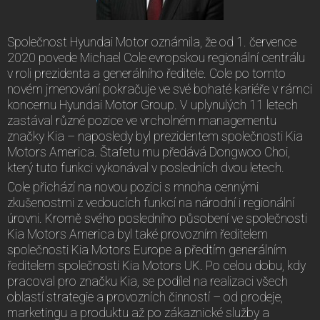
Společnost Hyundai Motor oznámila, že od 1. července
2020 povede Michael Cole evropskou regionální centrálu
v roli prezidenta a generálního ředitele. Cole po tomto
novém jmenování pokračuje ve své bohaté kariéře v rámci
koncernu Hyundai Motor Group. V uplynulých 11 letech
zastával různé pozice ve vrcholném managementu
značky Kia – naposledy byl prezidentem společnosti Kia
Motors America. Štafetu mu předává Dongwoo Choi,
který tuto funkci vykonával v posledních dvou letech.
Cole přichází na novou pozici s mnoha cennými
zkušenostmi z vedoucích funkcí na národní i regionální
úrovni. Kromě svého posledního působení ve společnosti
Kia Motors America byl také provozním ředitelem
společnosti Kia Motors Europe a předtím generálním
ředitelem společnosti Kia Motors UK. Po celou dobu, kdy
pracoval pro značku Kia, se podílel na realizaci všech
oblastí strategie a provozních činností – od prodeje,
marketingu a produktu až po zákaznické služby a