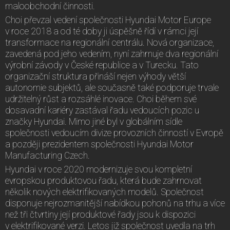
maloobchodní činnosti.
Choi převzal vedení společnosti Hyundai Motor Europe
v roce 2018 a od té doby ji úspěšně řídí v rámci její
transformace na regionální centrálu. Nová organizace,
zavedená pod jeho vedením, nyní zahrnuje dva regionální
výrobní závody v České republice a v Turecku. Tato
organizační struktura přináší nejen výhody větší
autonomie subjektů, ale současně také podporuje trvale
udržitelný růst a rozsáhlé inovace. Choi během své
dosavadní kariéry zastával řadu vedoucích pozic u
značky Hyundai. Mimo jiné byl v globálním sídle
společnosti vedoucím divize provozních činností v Evropě
a později prezidentem společnosti Hyundai Motor
Manufacturing Czech.
Hyundai v roce 2020 modernizuje svou kompletní
evropskou produktovou řadu, která bude zahrnovat
několik nových elektrifikovaných modelů. Společnost
disponuje nejrozmanitější nabídkou pohonů na trhu a více
než tři čtvrtiny její produktové řady jsou k dispozici
v elektrifikované verzi. Letos již společnost uvedla na trh