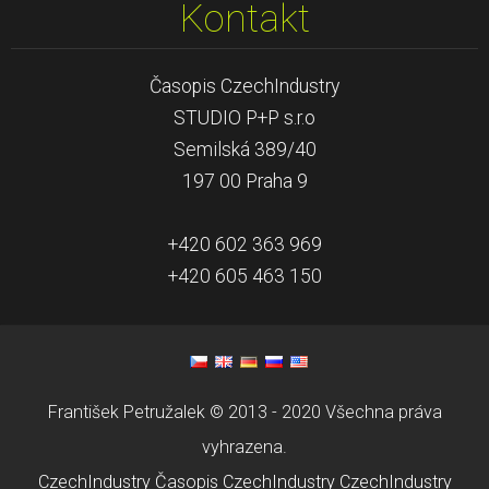
Kontakt
Časopis CzechIndustry
STUDIO P+P s.r.o
Semilská 389/40
197 00 Praha 9
+420 602 363 969
+420 605 463 150
František Petružalek © 2013 - 2020 Všechna práva
vyhrazena.
CzechIndustry
Časopis CzechIndustry
CzechIndustry