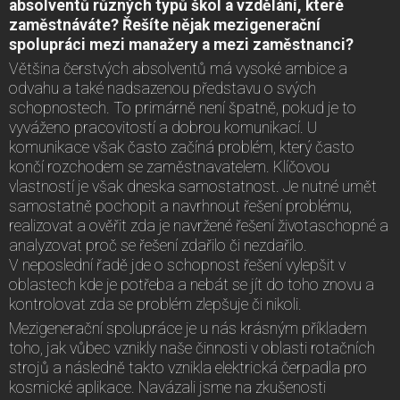
absolventů různých typů škol a vzdělání, které
zaměstnáváte? Řešíte nějak mezigenerační
spolupráci mezi manažery a mezi zaměstnanci?
Většina čerstvých absolventů má vysoké ambice a
odvahu a také nadsazenou představu o svých
schopnostech. To primárně není špatně, pokud je to
vyváženo pracovitostí a dobrou komunikací. U
komunikace však často začíná problém, který často
končí rozchodem se zaměstnavatelem. Klíčovou
vlastností je však dneska samostatnost. Je nutné umět
samostatně pochopit a navrhnout řešení problému,
realizovat a ověřit zda je navržené řešení životaschopné a
analyzovat proč se řešení zdařilo či nezdařilo.
V neposlední řadě jde o schopnost řešení vylepšit v
oblastech kde je potřeba a nebát se jít do toho znovu a
kontrolovat zda se problém zlepšuje či nikoli.
Mezigenerační spolupráce je u nás krásným příkladem
toho, jak vůbec vznikly naše činnosti v oblasti rotačních
strojů a následně takto vznikla elektrická čerpadla pro
kosmické aplikace. Navázali jsme na zkušenosti