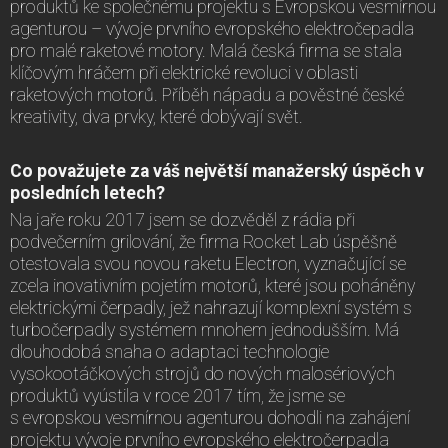
produktů ke společnému projektu s Evropskou vesmírnou
agenturou – vývoje prvního evropského elektročepadla
pro malé raketové motory. Malá česká firma se stala
klíčovým hráčem při elektrické revoluci v oblasti
raketových motorů. Příběh nápadu a pověstné české
kreativity, dva prvky, které dobývají svět.
Co považujete za váš největší manažerský úspěch v
posledních letech?
Na jaře roku 2017 jsem se dozvěděl z rádia při
podvečerním grilování, že firma Rocket Lab úspěšně
otestovala svou novou raketu Electron, vyznačující se
zcela inovativním pojetím motorů, které jsou poháněny
elektrickými čerpadly, jež nahrazují komplexní systém s
turbočerpadly systémem mnohem jednodušším. Má
dlouhodobá snaha o adaptaci technologie
vysokootáčkových strojů do nových malosériových
produktů vyústila v roce 2017 tím, že jsme se
s evropskou vesmírnou agenturou dohodli na zahájení
projektu vývoje prvního evropského elektročerpadla