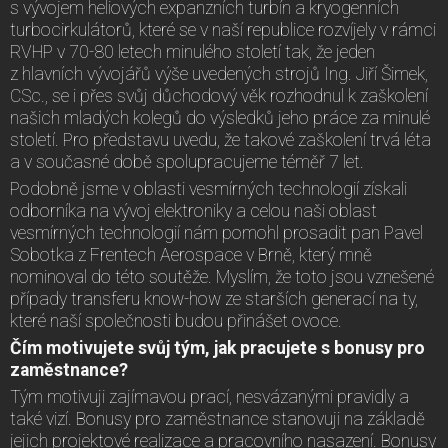
s vývojem heliových expanzních turbín a kryogenních
turbocirkulátorů, které se v naší republice rozvíjely v rámci
RVHP v 70-80 letech minulého století tak, že jeden
z hlavních vývojářů výše uvedených strojů Ing. Jiří Šimek,
CSc., se i přes svůj důchodový věk rozhodnul k zaškolení
našich mladých kolegů do výsledků jeho práce za minulé
století. Pro představu uvedu, že takové zaškolení trvá léta
a v současné době spolupracujeme téměř 7 let.
Podobně jsme v oblasti vesmírných technologií získali
odborníka na vývoj elektroniky a celou naši oblast
vesmírných technologií nám pomohl prosadit pan Pavel
Sobotka z Frentech Aerospace v Brně, který mně
nominoval do této soutěže. Myslím, že toto jsou vznešené
případy transferu know-how ze starších generací na ty,
které naší společnosti budou přinášet ovoce.
Čím motivujete svůj tým, jak pracujete s bonusy pro
zaměstnance?
Tým motivuji zajímavou prací, nesvázanými pravidly a
také vizí. Bonusy pro zaměstnance stanovuji na základě
jejich projektové realizace a pracovního nasazení. Bonusy