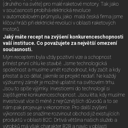
(druhého na světe) pro malé raketové motory. Tak jako
v současnosti probíhá elektrická revoluce
v automobilovém průmyslu, jako malá česká firma jsme
klíčoví hráči při elektrické revoluci v oblasti raketových
motorů.
Jaký máte recept na zvýšení konkurenceschopnosti
vaší instituce. Co považujete za největší omezení
současnosti.
Mým receptem byla vždy pozitivní vize a schopnost
přinést první cihlu ke stavbě. Jsme technologická
společnost a musíme umět rozhodnout, kdy začít a kdy
přestat a co dělat, jakmile se projekt nedaří. Ne každý
výzkumný záměr je možné uplatnit na světovém trhu.
Jsou to spíše výjimky. Investicemi do technologií si
zajišťujeme konkurenceschopnost. Jsou léta, kdy musíme
investovat více či méně z nejrůznějších důvodů a to se
nám pak projevuje v ekonomice. Pro další zvýšení
výkonnosti se snažíme rozvinout obchod již existujících
produktů v oblasti B2C. Drtivá většina našich služeb a
výrobků má však charakter B2B a navíc v oblasti