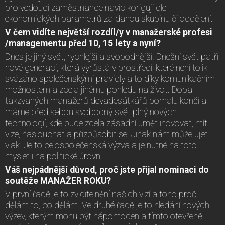
pro vedoucí zaměstnance navíc koriguji dle
ekonomických parametrů za danou skupinu či oddělení.
V čem vidíte největší rozdíl/y v manažerské profesi
/managementu před 10, 15 lety a nyní?
Dnes je jiný svět, rychlejší a svobodnější. Dnešní svět patří
nové generaci, která vyrůstá v prostředí, které není tolik
svázáno společenskými pravidly a to díky komunikačním
možnostem a zcela jinému pohledu na život. Doba
takzvaných manažerů devadesátkářů pomalu končí a
máme před sebou svobodný svět plný nových
technologií, kde bude zcela zásadní umět inovovat, mít
vize, naslouchat a přizpůsobit se. Jinak nám může ujet
vlak. Je to celospolečenská výzva a je nutné na toto
myslet i na politické úrovni.
Váš nejpádnější důvod, proč jste přijal nominaci do
soutěže MANAŽER ROKU?
V první řadě je to zviditelnění našich vizí a toho proč
dělám to, co dělám. Ve druhé řadě je to hledání nových
výzev, kterým mohu být nápomocen a tímto otevřeně