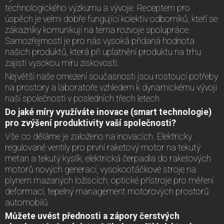
technologického výzkumu a vývoje. Receptem pro
úspěch je velmi dobře fungující kolektiv odborníků, kteří se
zákazníky komunikují na téma rozvoje spolupráce.
Samozřejmostí je pro nás vysoká přidaná hodnota
našich produktů, která při uplatnění produktu na trhu
zajistí vysokou míru ziskovosti.
Největší naše omezení současnosti jsou rostoucí potřeby
na prostory a laboratoře vzhledem k dynamickému vývoji
naší společnosti v posledních třech letech.
Do jaké míry využíváte inovace (smart technologie)
pro zvýšení produktivity vaší společnosti?
Vše co děláme je založeno na inovacích. Elektricky
regulované ventily pro první raketový motor na tekutý
metan a tekutý kyslík, elektrická čerpadla do raketových
motorů nových generací, vysokootáčkové stroje na
plynem mazaných ložiscích, optické přístroje pro měření
deformací, tepelný management motorových prostorů
automobilů.
Můžete uvést přednosti a zápory čerstvých