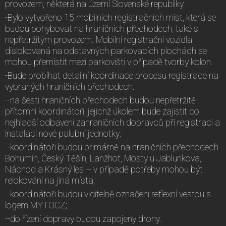
provozem, některá na území Slovenské republiky.
-Bylo vytvořeno 15 mobilních registračních míst, která se
budou pohybovat na hraničních přechodech, také s
nepřetržitým provozem. Mobilní registrační vozidla
dislokovaná na odstavných parkovacích plochách se
mohou přemístit mezi parkovišti v případě tvorby kolon.
-Bude probíhat detailní koordinace procesu registrace na
vybraných hraničních přechodech:
--na šesti hraničních přechodech budou nepřetržitě
přítomni koordinátoři, jejichž úkolem bude zajistit co
nejhladší odbavení zahraničních dopravců při registraci a
instalaci nové palubní jednotky;
--koordinátoři budou primárně na hraničních přechodech
Bohumín, Český Těšín, Lanžhot, Mosty u Jablunkova,
Náchod a Krásný les – v případě potřeby mohou být
relokováni na jiná místa;
--koordinátoři budou viditelně označeni reflexní vestou s
logem MYTOCZ;
--do řízení dopravy budou zapojeny drony.