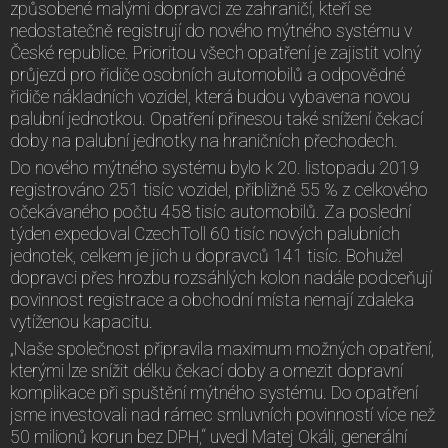
způsobené malými dopravci ze zahraničí, kteří se
nedostatečně registrují do nového mýtného systému v
České republice. Prioritou všech opatření je zajistit volný
průjezd pro řidiče osobních automobilů a odpovědné
řidiče nákladních vozidel, která budou vybavena novou
palubní jednotkou. Opatření přinesou také snížení čekací
doby na palubní jednotky na hraničních přechodech.
Do nového mýtného systému bylo k 20. listopadu 2019
registrováno 251 tisíc vozidel, přibližně 55 % z celkového
očekávaného počtu 458 tisíc automobilů. Za poslední
týden expedoval CzechToll 60 tisíc nových palubních
jednotek, celkem je jich u dopravců 141 tisíc. Bohužel
dopravci přes hrozbu rozsáhlých kolon nadále podceňují
povinnost registrace a obchodní místa nemají zdaleka
vytíženou kapacitu.
„Naše společnost připravila maximum možných opatření,
kterými lze snížit délku čekací doby a omezit dopravní
komplikace při spuštění mýtného systému. Do opatření
jsme investovali nad rámec smluvních povinností více než
50 milionů korun bez DPH,“ uvedl Matej Okáli, generální