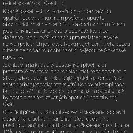
ředitel společnosti CzechToll.
Kromě rozsáhlých organizačních a informačních
opatření bude na maximum posílena kapacita
obchodních míst na hranicích. Na obchodních místech
jsou již nyní zřizována nová pracoviště, která po
dočasnou dobu zvýší kapacitu pro registraci a výdej
nových palubních jednotek. Nová registrační místa budou
zřízena na dočasnou dobu také při výjezdu ze Slovenské
republiky.
„S ohledem na kapacity odstavných ploch, ale i
prostorové možnosti obchodních míst nelze dosáhnout
stavu, kdy odbavíme tisíce přijíždějících automobilů ze
zahraničí bez jednotky bez čekání. Dopravní komplikace
budou, ale věříme, že v podstatně menším rozsahu, než
by nastala bez realizovaných opatření,“ doplnil Matej
Okáli.
Opatření přinesou zásadní zlepšení očekávané dopravní
situace na kritických hraničních přechodech. Na
přechodu Lanžhot zkrátí kolonu z očekávaných 44 km na
12 km, v Bohumíně ze 40 km na 11 km, v Českém Těšíně