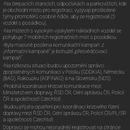
-Na čerpacích stanicích, odpočívkách a parkovištích, kde
je obchodní místo pro registraci, vyzývají proškolené
týmy promotérů osobně řidiče, aby se registrovali (5
vozidel s posádkou).
-Na místech s vysokým výskytem nákladních vozidel se
pohybuje 7 mobilních registračních míst s posádkou.
-Byla masivně posílena komunikační kampaň: z
„informační kampaně“ je bohužel „přesvědčovací
kampaň“.
-Na rizikovou situaci budou upozornění správci
zpoplatněných komunikací v Polsku (GDDKIA), Německu
(BAG), Rakousku (ASFINAG) a na Slovensku (NDS).
-Probíhá koordinace krizové komunikace mezi
Ministerstvem dopravy, ŘSD ČR, Celní správou ČR, Policií
ČR a společností Czechtoll.
-Budou přijata opatření pro koordinaci krizového řízení
dopravy mezi ŘSD ČR, Celní správou ČR, Policií ČR/PL/SR
a společností Czechtoll.
Dopravci se mohou nejsnadněji registrovat na stránce