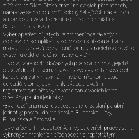
z 22 km na 5 km. Riziko hrozí i na dalších přechodech,
nárazově se mohou tvořit kolony čekajících nákladních
automobilů i ve vnitrozemí u obchodních míst na
čerpacích stanicích.
Výběr opatření přijatých ke zmírnění očekávaných
dopravních komplikací v souvislosti s nízkou aktivitou
malých dopravců ze zahraničí při registracích do nového
systému elektronického mýtného v ČR:
-Bylo vytvořeno 41 dočasných pracovních míst, jejichž
odpovědností je komunikovat s vydavateli tankovacích
karet a zajistit v maximální možné míře kompletaci
dokladů k tomu, aby mohly být dopravcům
registrovaným přes vydavatele tankovacích karet
odeslány palubní jednotky.
-Byla rozšířena možnost bezplatného zaslání palubní
jednotky poštou do Maďarska, Bulharska, Litvy,
Rumunska a Estonska.
-Bylo zřízeno 11 dodatečných registračních pracovišť na
vybraných hraničních přechodech s nepřetržitým