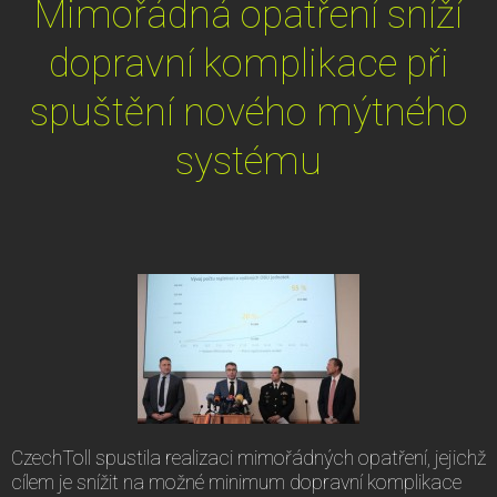
Mimořádná opatření sníží
dopravní komplikace při
spuštění nového mýtného
systému
CzechToll spustila realizaci mimořádných opatření, jejichž
cílem je snížit na možné minimum dopravní komplikace