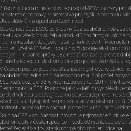
12,7 kWh.
Z řad institucí a ministerstev jsou vedle MPSV partnery proj
Ministerstvo dopravy, Ministerstvo průmyslu a obchodu, Minis
Úřad vlády ČR a agentura CzechInvest.
Společnost ČEZ ESCO ze Skupiny ČEZ souběžně v oblasti elek
paletu souvisejících služeb a produktů pro firmy, municipality
návrh a instalaci dobíjecích stanic na klíč, elektrifikaci autom
dobíjení, včetně IT řešení, pronájmy či prodeje elektromobilů
dobíjení. Pro samosprávy ČEZ nabízí realizaci a provoz dobí
či návrhy konceptu elektromobility pro jednotlivá města a reg
V České republice jsou v současnosti registrovány už více než
za období od ledna do října letošního roku činil počet novýc
552 vozů, což je o 38 % více než za celý rok 2017. Třicítka v
Elektromobilita ČEZ. Podobně jako v dalších vyspělých zemíc
se elektrická auta stávají běžnou součástí zejména městsk
všech oblastí týkajících se prodeje a servisu elektromobilů. 
horizontu několika let o ročních prodejích v řádu tisíců elekt
Skupina ČEZ v současnosti provozuje nejrozsáhlejší síť veřej
elektromobily v České republice – vedle 68 rychlodobíjecích st
téměř šedesátka tzv. stanic normálního dobíjení. Více na