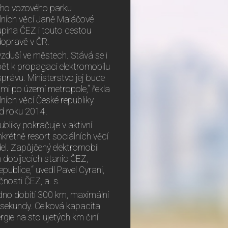
vého vozového parku
álních věcí Janě Maláčové
upina ČEZ i touto cestou
 dopravě v ČR.
vzduší ve městech. Stává se i
pět k propagaci elektromobilu
právu. Ministerstvo jej bude
mi po území metropole,“ řekla
ích věcí České republiky.
od roku 2014.
bliky pokračuje v aktivní
krétně resort sociálních věcí
del. Zapůjčený elektromobil
 dobíjecích stanic ČEZ,
ublice,“ uvedl Pavel Cyrani,
čnosti ČEZ, a. s.
dno dobití 300 km, maximální
 sekundy. Celková kapacita
gie na sto ujetých km činí