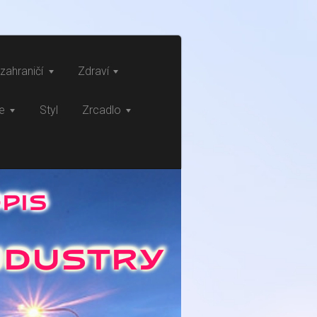
zahraničí
Zdraví
ce
Styl
Zrcadlo