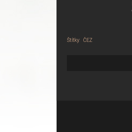
Štítky
:
ČEZ