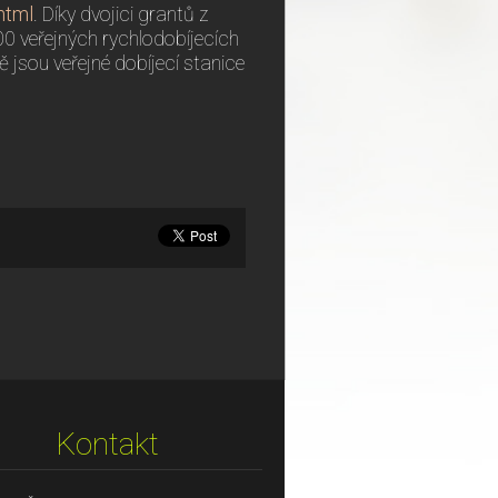
html
. Díky dvojici grantů z
 veřejných rychlodobíjecích
 jsou veřejné dobíjecí stanice
Kontakt