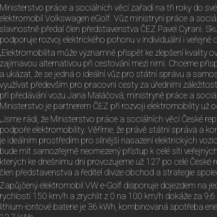
Ministerstvo práce a sociálních věcí zařadí na tři roky do s
elektromobil Volkswagen eGolf. Vůz ministryni práce a soci
slavnostně předal člen představenstva ČEZ Pavel Cyrani. Sk
podporuje rozvoj elektrického pohonu v individuální i veřejné
„Elektromobilita může významně přispět ke zlepšení kvality o
zajímavou alternativou při cestování mezi nimi. Chceme přis
a ukázat, že se jedná o ideální vůz pro státní správu a samos
využívat především pro pracovní cesty za úředními záležitost
při předávání vozu Jana Maláčová, ministryně práce a sociáln
Ministerstvo je partnerem ČEZ při rozvoji elektromobility už 
„Jsme rádi, že Ministerstvo práce a sociálních věcí České repu
podpoře elektromobility. Věříme, že právě státní správa a kon
je ideálním prostředím pro silnější nasazení elektrických vozi
bude mít samozřejmě neomezený přístup k celé síti veřejných
kterých ke dnešnímu dni provozujeme už 127 po celé České rep
člen představenstva a ředitel divize obchod a strategie spole
Zapůjčený elektromobil VW e-Golf disponuje dojezdem na je
rychlostí 150 km/h a zrychlit z 0 na 100 km/h dokáže za 9,6
lithium-iontové baterie je 36 kWh, kombinovaná spotřeba ener