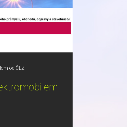
bilem od ČEZ
elektromobilem