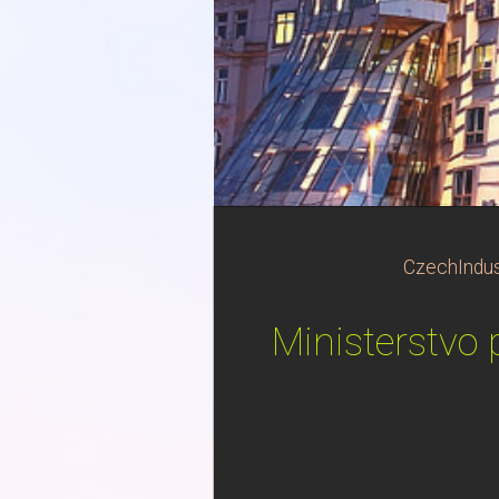
CzechIndus
Ministerstvo 