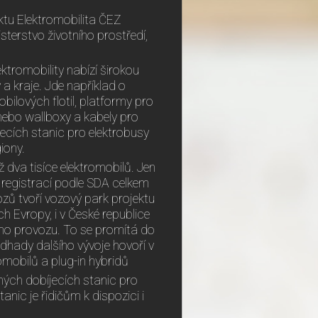
ektu Elektromobilita ČEZ
terstvo životního prostředí,
tromobility nabízí širokou
 a kraje. Jde například o
obilových flotil, platformy pro
 nebo wallboxy a kabely pro
jecích stanic pro elektrobusy
iony.
 dva tisíce elektromobilů. Jen
h registrací podle SDA celkem
ozů tvoří vozový park projektu
h Evropy, i v České republice
ého provozu. To se promítá do
Odhady dalšího vývoje hovoří v
romobilů a plug-in hybridů
ných dobíjecích stanic pro
anic je řidičům k dispozici i