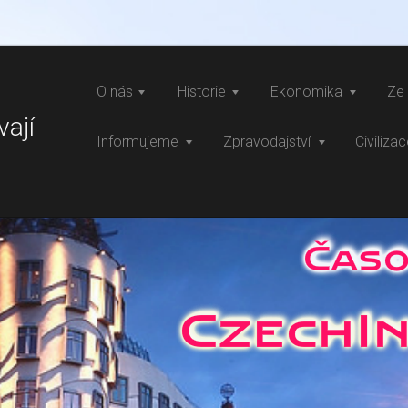
O nás
Historie
Ekonomika
Ze 
vají
Informujeme
Zpravodajství
Civiliza