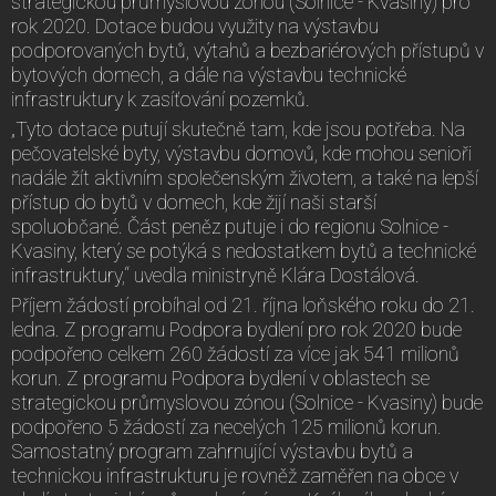
strategickou průmyslovou zónou (Solnice - Kvasiny) pro
rok 2020. Dotace budou využity na výstavbu
podporovaných bytů, výtahů a bezbariérových přístupů v
bytových domech, a dále na výstavbu technické
infrastruktury k zasíťování pozemků.
„Tyto dotace putují skutečně tam, kde jsou potřeba. Na
pečovatelské byty, výstavbu domovů, kde mohou senioři
nadále žít aktivním společenským životem, a také na lepší
přístup do bytů v domech, kde žijí naši starší
spoluobčané. Část peněz putuje i do regionu Solnice -
Kvasiny, který se potýká s nedostatkem bytů a technické
infrastruktury,“ uvedla ministryně Klára Dostálová.
Příjem žádostí probíhal od 21. října loňského roku do 21.
ledna. Z programu Podpora bydlení pro rok 2020 bude
podpořeno celkem 260 žádostí za více jak 541 milionů
korun. Z programu Podpora bydlení v oblastech se
strategickou průmyslovou zónou (Solnice - Kvasiny) bude
podpořeno 5 žádostí za necelých 125 milionů korun.
Samostatný program zahrnující výstavbu bytů a
technickou infrastrukturu je rovněž zaměřen na obce v