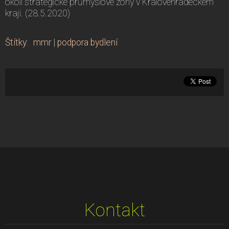
okolí strategické průmyslové zóny v Královéhradeckém
kraji. (28.5.2020)
Štítky
:
mmr
|
podpora bydlení
Kontakt