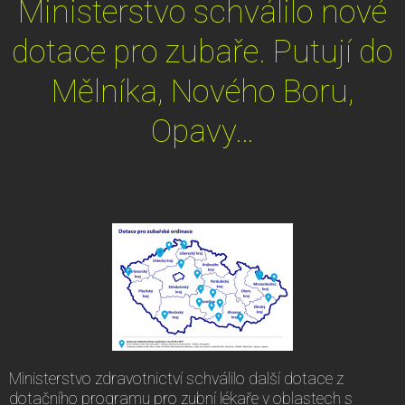
Ministerstvo schválilo nové
dotace pro zubaře. Putují do
Mělníka, Nového Boru,
Opavy…
Ministerstvo zdravotnictví schválilo další dotace z
dotačního programu pro zubní lékaře v oblastech s