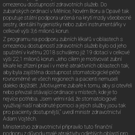
omezenou dostupností zdravotních služeb. Do
zubařských ordinací v Mělníce, Novém Boru a Opavě tak
poputuje státní podpora určená na krytí mzdy všeobecné
sestry, dentální hygienistky nebo zubní instrumentářky v
celkové výši 3,6 milionů korun.
Z programu na podporu zubních lékařů v oblastech s
omezenou dostupností zdravotních služeb bylo od jeho
spuštění v květnu 2018 schváleno již 19 dotací v celkové
výši 22,1 milionů korun. Jeho cílem je motivovat zubní
lékaře ke zřízení praxí i v méně atraktivních oblastech tak,
aby byla zajištěna dostupnost stomatologické péče
rovnoměrně ve všech regionech a pacienti nemuseli
daleko dojíždět. „Motivujeme zubaře k tomu, aby si otevřeli
nebo převzali stávající ordinace v místech, kde je to
nejvíce potřeba. Jsem velmi rád, že stomatologové
využívají naší nabídnuté pomoci a jejich služby jsou tak
pro pacienty dostupnější,“ uvedl ministr zdravotnictví
Adam Vojtěch.
Ministerstvo zdravotnictví připravilo tuto finanční
podporu z důvodu malé atraktivity odlehlých oblastí pro