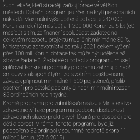
zubní lékaře, kteří si raději zařizují praxe ve větších
městech. Dotační program je určen na krytí personálních
nákladů. Maximální výše udělené dotace je 240 000
Korun za rok (12 měsíců) a 1 200 000 Korun za 5 let (60
měsíců) s tím, že finanční spoluúčast žadatele na
celkovém rozpočtu projektu musí činit minimálně 30 %.
Ministerstvo zdravotnictví do roku 2021 celkem vyčlení
přes 100 mil. Korun, dotace tak může být udělena až
stovce žadatelů. Žadatelé o dotaci z programu musejí
splňovat konkrétní podmínky programu zahrnující např.
smlouvy s alespoň čtyřmi zdravotními pojišťovnami,
závazek přijmout minimálně 1 500 pojištěnců, příslib
ošetření i pro dětské pacienty či např. minimální rozsah
35 ordinačních hodin týdně.
Kromě programu pro zubní lékaře realizuje Ministerstvo
zdravotnictví také program na podporu dostupnosti
zdravotních služeb praktických lékařů pro dospělé i pro
děti a dorost. V rámci tohoto programu bylo již
podpořeno 32 ordinací v souhrnné hodnotě skoro 11
milionů korun. (27.6.2019)