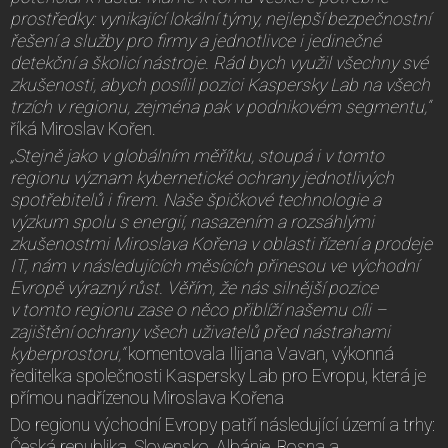
prostředky: vynikající lokální týmy, nejlepší bezpečnostní
řešení a služby pro firmy a jednotlivce i jedinečné
detekční a školicí nástroje. Rád bych využil všechny své
zkušenosti, abych posílil pozici Kaspersky Lab na všech
trzích v regionu, zejména pak v podnikovém segmentu,“
říká Miroslav Kořen.
„Stejně jako v globálním měřítku, stoupá i v tomto
regionu význam kybernetické ochrany jednotlivých
spotřebitelů i firem. Naše špičkové technologie a
výzkum spolu s energií, nasazením a rozsáhlými
zkušenostmi Miroslava Kořena v oblasti řízení a prodeje
IT, nám v následujících měsících přinesou ve východní
Evropě výrazný růst. Věřím, že nás silnější pozice
v tomto regionu zase o něco přiblíží našemu cíli –
zajištění ochrany všech uživatelů před nástrahami
kyberprostoru,“
komentovala Ilijana Vavan, výkonná
ředitelka společnosti Kaspersky Lab pro Evropu, která je
přímou nadřízenou Miroslava Kořena
Do regionu východní Evropy patří následující území a trhy:
Česká republika, Slovensko, Albánie, Bosna a