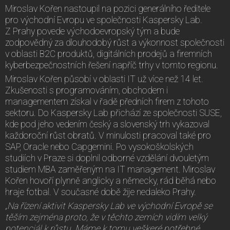
Miroslav Kořen nastoupil na pozici generálního ředitele
pro východní Evropu ve společnosti Kaspersky Lab.
Z Prahy povede východoevropský tým a bude
zodpovědný za dlouhodobý růst a výkonnost společnosti
v oblasti B2C produktů, digitálních prodejů a firemních
kyberbezpečnostních řešení napříč trhy v tomto regionu.
Miroslav Kořen působí v oblasti IT už více než 14 let.
Zkušenosti s programováním, obchodem i
managementem získal v řadě předních firem z tohoto
sektoru. Do Kaspersky Lab přichází ze společnosti SUSE,
kde pod jeho vedením český a slovenský trh vykazoval
každoroční růst obratů. V minulosti pracoval také pro
SAP, Oracle nebo Capgemini. Po vysokoškolských
studiích v Praze si doplnil odborné vzdělání dvouletým
studiem MBA zaměřeným na IT management. Miroslav
Kořen hovoří plynně anglicky a německy, rád běhá nebo
hraje fotbal. V současné době žije nedaleko Prahy.
„Na řízení aktivit Kaspersky Lab ve východní Evropě se
těším zejména proto, že v těchto zemích vidím velký
potenciál k růstu. Máme k tomu veškeré potřebné