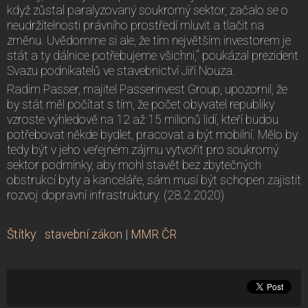
když zůstal paralyzovaný soukromý sektor, začalo se o
neudržitelnosti právního prostředí mluvit a tlačit na
změnu. Uvědomme si ale, že tím největším investorem je
stát a ty dálnice potřebujeme všichni,“ poukázal prezident
Svazu podnikatelů ve stavebnictví Jiří Nouza.
Radim Passer, majitel Passerinvest Group, upozornil, že
by stát měl počítat s tím, že počet obyvatel republiky
vzroste výhledově na 12 až 15 milionů lidí, kteří budou
potřebovat někde bydlet, pracovat a být mobilní. Mělo by
tedy být v jeho veřejném zájmu vytvořit pro soukromý
sektor podmínky, aby mohl stavět bez zbytečných
obstrukcí byty a kanceláře, sám musí být schopen zajistit
rozvoj dopravní infrastruktury. (28.2.2020)
Štítky
:
stavební zákon
|
MMR ČR