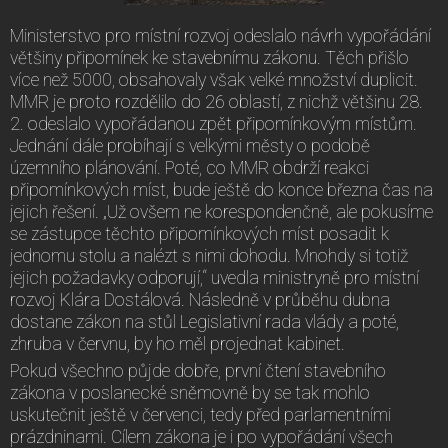
Ministerstvo pro místní rozvoj odeslalo návrh vypořádání
většiny připomínek ke stavebnímu zákonu. Těch přišlo
více než 5000, obsahovaly však velké množství duplicit.
MMR je proto rozdělilo do 26 oblastí, z nichž většinu 28.
2. odeslalo vypořádanou zpět připomínkovým místům.
Jednání dále probíhají s velkými městy o podobě
územního plánování. Poté, co MMR obdrží reakci
připomínkových míst, bude ještě do konce března čas na
jejich řešení. „Už ovšem ne korespondenčně, ale pokusíme
se zástupce těchto připomínkových míst posadit k
jednomu stolu a nalézt s nimi dohodu. Mnohdy si totiž
jejich požadavky odporují,“ uvedla ministryně pro místní
rozvoj Klára Dostálová. Následně v průběhu dubna
dostane zákon na stůl Legislativní rada vlády a poté,
zhruba v červnu, by ho měl projednat kabinet.
Pokud všechno půjde dobře, první čtení stavebního
zákona v poslanecké sněmovně by se tak mohlo
uskutečnit ještě v červenci, tedy před parlamentními
prázdninami. Cílem zákona je i po vypořádání všech