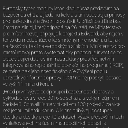
Evropský týden mobility letos kladl důraz především na
bezpečnou chůzi a jízdu na kole a s tím související přínosy
pro naše zdraví a životní prostředí. U příležitosti Dne bez
úmrtí na silnici, který připadá na 26. září, se Ministerstvo
pro místní rozvoj připojuje k projektu Edward, aby nejen v
tento den nedocházelo ke smrtelným nehodám, a to jak
na českých, tak i na evropských silnicích. Ministerstvo pro
místní rozvoj proto systematicky podporuje investice do
odpovídající dopravní infrastruktury prostřednictvím
Integrovaného regionálního operačního programu (IROP),
zejména pak jeho specifického cíle Zvýšení podílu
udržitelných forem dopravy. IROP na něj poskytl dotace
ve výši 11 miliard korun.
„Hned první výzva podporující bezpečnost dopravy a
cyklodopravu v roce 2016 se setkala s velkým zájmem
žadatelů. Schválili jsme v ní celkem 130 projektů za více
než jednu miliardu korun. A k nim přibývají postupně
desítky a desítky projektů z dalších výzev, především těch
vyhlašovaných na území metropolitních oblastí a