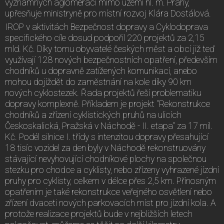
významných aglomerací mimo území hl. m. Prahy,“
upřesňuje ministryně pro místní rozvoj Klára Dostálová.
IROP v aktivitách Bezpečnost dopravy a Cyklodoprava
specifického cíle dosud podpořil 220 projektů za 2,15
mld. Kč. Díky tomu obyvatelé českých měst a obcí již teď
využívají 128 nových bezpečnostních opatření, především
chodníků u dopravně zatížených komunikací, anebo
mohou dojíždět do zaměstnání na kole díky 90 km
nových cyklostezek. Řada projektů řeší problematiku
dopravy komplexně. Příkladem je projekt "Rekonstrukce
chodníků a zřízení cyklistických pruhů na ulicích
Českoskalická, Pražská v Náchodě - II. etapa" za 17 mil.
Kč. Podél silnice I. třídy s intenzitou dopravy přesahující
18 tisíc vozidel za den byly v Náchodě rekonstruovány
stávající nevyhovující chodníkové plochy na společnou
stezku pro chodce a cyklisty, nebo zřízeny vyhrazené jízdní
pruhy pro cyklisty, celkem v délce přes 2,5 km. Přínosným
opatřením je také rekonstrukce veřejného osvětlení nebo
zřízení dvaceti nových parkovacích míst pro jízdní kola. A
protože realizace projektů bude v nejbližších letech