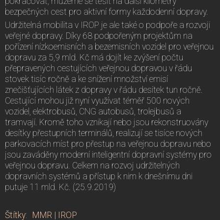
pokračovat, můžeme se těšit na další kilometry
bezpečných cest pro aktivní formy každodenní dopravy.
Udržitelná mobilita v IROP je ale také o podpoře a rozvoji
veřejné dopravy. Díky 68 podpořeným projektům na
pořízení nízkoemisních a bezemisních vozidel pro veřejnou
dopravu za 5,9 mld. Kč má dojít ke zvýšení počtu
přepravených cestujících veřejnou dopravou v řádu
stovek tisíc ročně a ke snížení množství emisí
znečišťujících látek z dopravy v řádu desítek tun ročně.
Cestující mohou již nyní využívat téměř 500 nových
vozidel, elektrobusů, CNG autobusů, trolejbusů a
tramvají. Kromě toho vznikají nebo jsou rekonstruovány
desítky přestupních terminálů, realizují se tisíce nových
parkovacích míst pro přestup na veřejnou dopravu nebo
jsou zaváděny moderní inteligentní dopravní systémy pro
veřejnou dopravu. Celkem na rozvoj udržitelných
dopravních systémů a přístup k nim k dnešnímu dni
putuje 11 mld. Kč. (25.9.2019)
Štítky
:
MMR
|
IROP