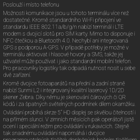
Poslouží i místo telefonu
Možnosti komunikace jsou u tohoto terminálu více než
dostatečné. Kromě standardního Wi-Fi připojení ve
standardu IEEE 802.11a/b/g/n nabízí terminál i LTE
modem s dvojicí slotů pro SIM karty. Mimo to disponuje i
NFC čtečkou a Bluetooth 4.0. Nechybí ani integrovaná
GPS s podporou A-GPS. V případě potřeby je možné v
terminálu aktivovat i hlasové hovory a SMS, takže jej
uživatel může používat i jako standardní mobilní telefon.
Pro pracovníky logistiky tak odpadá nutnost nosit u sebe
dvě zařízení.
Kromě dvojice fotoaparátů na přední a zadní straně
nabízí Sunmi L2 i integrovaný kvalitní laserový 1D/2D
skener Zebra. Díky němu je skenování čárových či QR
kódů i za špatných světelných podmínek dílem okamžiku.
Ovládání probíhá skrze 5“ HD displej se skvělou čitelností i
na přímém slunci. V zimních měsících pak operátoři jistě
ocení i speciální režim pro ovládání v rukavicích. Stejně
tak snadnému ovládání napomáhá i dvojice
programovatelných tlačítek doplněných bočním tlačítkem