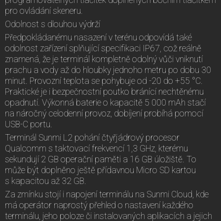
pro ovládání skeneru.
Odolnost s dlouhou výdrží
Předpokládanému nasazení v terénu odpovídá také
odolnost zařízení splňující specifikaci IP67, což reálně
znamená, že je terminál kompletně odolný vůči vniknutí
prachu a vody až do hloubky jednoho metru po dobu 30
minut. Provozní teplota se pohybuje od -20 do +55 °C.
Praktické je i bezpečnostní poutko bránící nechtěnému
opadnutí. Výkonná baterie o kapacitě 5 000 mAh stačí
na náročný celodenní provoz, dobíjení probíhá pomocí
USB-C portu.
Terminál Sunmi L2 pohání čtyřjádrový procesor
Qualcomm s taktovací frekvencí 1,3 GHz, kterému
sekundují 2 GB operační paměti a 16 GB úložiště. To
může být doplněno ještě přídavnou Micro SD kartou
s kapacitou až 32 GB.
Za zmínku stojí i napojení terminálu na Sunmi Cloud, kde
má operátor naprostý přehled o nastavení každého
terminálu, jeho poloze či instalovaných aplikacích a jejich