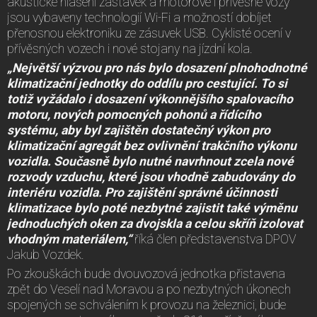
akustické hlášení zastávek a motorové i přívěsné vozy
jsou vybaveny technologií Wi-Fi a možností dobíjet
přenosnou elektroniku ze zásuvek USB. Cyklisté ocení v
přívěsných vozech i nové stojany na jízdní kola.
„Největší výzvou pro nás bylo dosazení plnohodnotné
klimatizační jednotky do oddílu pro cestující. To si
totiž vyžádalo i dosazení výkonnějšího spalovacího
motoru, nových pomocných pohonů a řídícího
systému, aby byl zajištěn dostatečný výkon pro
klimatizační agregát bez ovlivnění trakčního výkonu
vozidla. Současně bylo nutné navrhnout zcela nové
rozvody vzduchu, které jsou vhodně zabudovány do
interiéru vozidla. Pro zajištění správné účinnosti
klimatizace bylo poté nezbytné zajistit také výměnu
jednoduchých oken za dvojskla a celou skříň izolovat
vhodným materiálem,“
říká člen představenstva DPOV
Jakub Vozdek.
Po zkouškách bude dvouvozová jednotka přistavena
zpět do Veselí nad Moravou a po nezbytných úkonech
spojených se schválením k provozu na železnici, bude