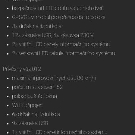
bezpečnostní LED profil u vstupních dveří
GPS/GSM modul pro přenos dat o poloze
3× držák na jízdní kola
12× zásuvka USB, 4× zásuvka 230 V
2× vnitřní LCD panely informačního systému
2× venkovní LED tabule informačního systému
Přívěsný vůz 012
maximální provozní rychlost: 80 km/h
počet míst k sezení: 52
polospouštěcí okna
Wi-Fi připojení
6×držák na jízdní kola
9× zásuvka USB
1× vnitřní LCD panel informačního systému