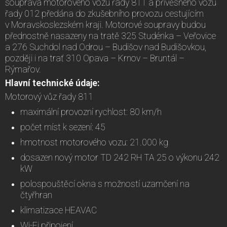
souprava motorového vozu řady 811 a přívěsného vozu
řady 012 předána do zkušebního provozu cestujícím
v Moravskoslezském kraji. Motorové soupravy budou
přednostně nasazeny na tratě 325 Studénka – Veřovice
a 276 Suchdol nad Odrou – Budišov nad Budišovkou,
později i na trať 310 Opava – Krnov – Bruntál –
Rýmařov.
Hlavní technické údaje:
Motorový vůz řady 811
maximální provozní rychlost: 80 km/h
počet míst k sezení: 45
hmotnost motorového vozu: 21.000 kg
dosazen nový motor TD 242 RH TA 25 o výkonu 242
kW
polospouštěcí okna s možností uzamčení na
čtyřhran
klimatizace HEAVAC
Wi-Fi připojení