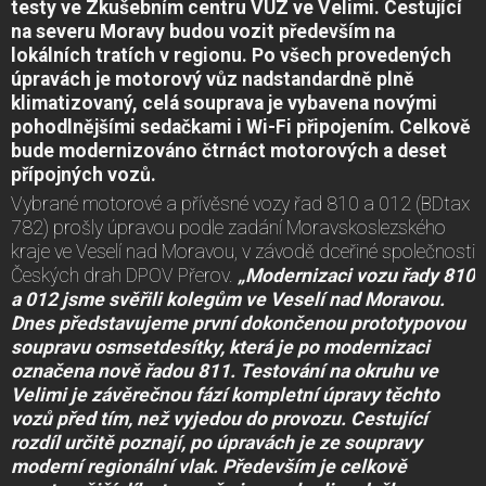
testy ve Zkušebním centru VUZ ve Velimi. Cestující
na severu Moravy budou vozit především na
lokálních tratích v regionu. Po všech provedených
úpravách je motorový vůz nadstandardně plně
klimatizovaný, celá souprava je vybavena novými
pohodlnějšími sedačkami i Wi-Fi připojením. Celkově
bude modernizováno čtrnáct motorových a deset
přípojných vozů.
Vybrané motorové a přívěsné vozy řad 810 a 012 (BDtax
782) prošly úpravou podle zadání Moravskoslezského
kraje ve Veselí nad Moravou, v závodě dceřiné společnosti
Českých drah DPOV Přerov.
„Modernizaci vozu řady 810
a 012 jsme svěřili kolegům ve Veselí nad Moravou.
Dnes představujeme první dokončenou prototypovou
soupravu osmsetdesítky, která je po modernizaci
označena nově řadou 811. Testování na okruhu ve
Velimi je závěrečnou fází kompletní úpravy těchto
vozů před tím, než vyjedou do provozu. Cestující
rozdíl určitě poznají, po úpravách je ze soupravy
moderní regionální vlak. Především je celkově