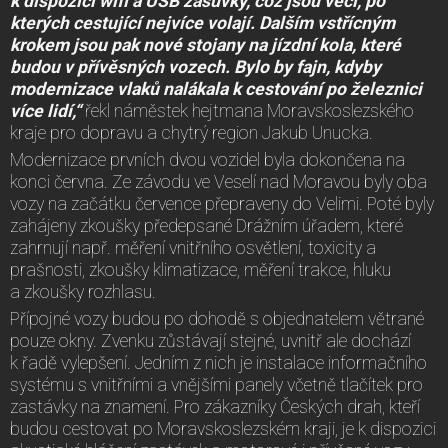
k dispozici wifi a USB zásuvky, což jsou věci, po
kterých cestující nejvíce volají. Dalším vstřícným
krokem jsou pak nové stojany na jízdní kola, které
budou v přívěsných vozech. Bylo by fajn, kdyby
modernizace vlaků nalákala k cestování po železnici
více lidí,“
řekl náměstek hejtmana Moravskoslezského
kraje pro dopravu a chytrý region Jakub Unucka.
Modernizace prvních dvou vozidel byla dokončena na
konci června. Ze závodu ve Veselí nad Moravou byly oba
vozy na začátku července přepraveny do Velimi. Poté byly
zahájeny zkoušky předepsané Drážním úřadem, které
zahrnují např. měření vnitřního osvětlení, toxicity a
prašnosti, zkoušky klimatizace, měření trakce, hluku
a zkoušky rozhlasu.
Přípojné vozy budou po dohodě s objednatelem větrané
pouze okny. Zvenku zůstávají stejné, uvnitř ale dochází
k řadě vylepšení. Jedním z nich je instalace informačního
systému s vnitřními a vnějšími panely včetně tlačítek pro
zastávky na znamení. Pro zákazníky Českých drah, kteří
budou cestovat po Moravskoslezském kraji, je k dispozici