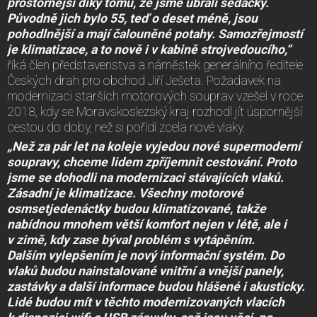
prostornější díky tomu, že jsme ubrali sedačky.
Původně jich bylo 55, teď o deset méně, jsou
pohodlnější a mají čalouněné potahy. Samozřejmostí
je klimatizace, a to nově i v kabině strojvedoucího,“
říká člen představenstva a náměstek generálního ředitele
Českých drah pro obchod Jiří Ješeta. Požadavek na
modernizaci starších motorových souprav vzešel v roce
2018, kdy se Moravskoslezský kraj rozhodl jít úspornější
cestou do doby, než si pořídí zcela nové vlaky.
„Než za pár let na koleje vyjedou nové supermoderní
soupravy, chceme lidem zpříjemnit cestování. Proto
jsme se dohodli na modernizaci stávajících vlaků.
Zásadní je klimatizace. Všechny motorové
osmsetjedenáctky budou klimatizované, takže
nabídnou mnohem větší komfort nejen v létě, ale i
v zimě, kdy zase býval problém s vytápěním.
Dalším vylepšením je nový informační systém. Do
vlaků budou nainstalované vnitřní a vnější panely,
zastávky a další informace budou hlášené i akusticky.
Lidé budou mít v těchto modernizovaných vlacích