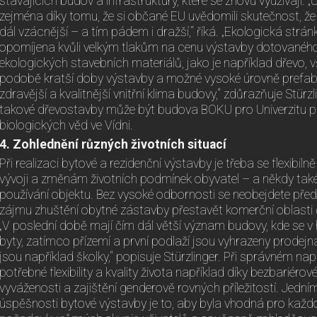
stávajících budov a infrastruktury, které se znovu využívají.
zejména díky tomu, že si občané EU uvědomili skutečnost, že
dál vzácnější – a tím pádem i dražší,“ říká. „Ekologická str
opomíjena kvůli velkým tlakům na cenu výstavby dotovaného
ekologických stavebních materiálů, jako je například dřevo, v
podobě kratší doby výstavby a možné vysoké úrovně prefabr
zdravější a kvalitnější vnitřní klima budovy,“ zdůrazňuje Stür
takové dřevostavby může být budova BOKU pro Univerzitu př
biologických věd ve Vídni.
4. Zohlednění různých životních situací
Při realizaci bytové a rezidenční výstavby je třeba se flexibi
vývoji a změnám životních podmínek obyvatel – a někdy t
používání objektu. Bez vysoké odbornosti se neobejdete přede
zájmu zhuštění obytné zástavby přestavět komerční oblasti či
„V poslední době mají čím dál větší význam budovy, kde se v
byty, zatímco přízemí a první podlaží jsou vyhrazeny prode
jsou například školky,“ popisuje Stürzlinger. Při správném
potřebné flexibility a kvality života například díky bezbariéro
vyváženosti a zajištění genderově rovných příležitostí. Jedn
úspěšnosti bytové výstavby je to, aby byla vhodná pro každo