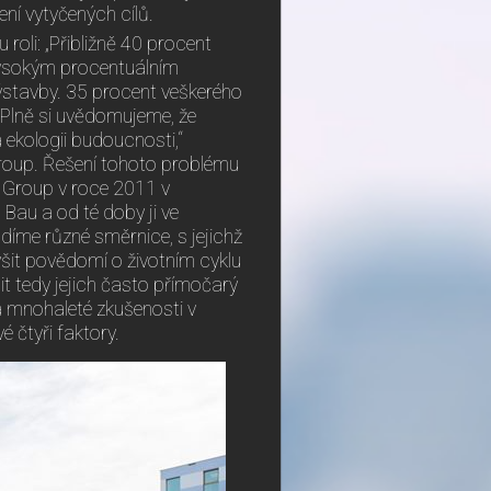
žení vytyčených cílů.
roli: „Přibližně 40 procent
vysokým procentuálním
ýstavby. 35 procent veškerého
 Plně si uvědomujeme, že
ekologii budoucnosti,“
 Group. Řešení tohoto problému
A Group v roce 2011 v
Bau a od té doby ji ve
ádíme různé směrnice, s jejichž
ýšit povědomí o životním cyklu
t tedy jejich často přímočarý
á mnohaleté zkušenosti v
é čtyři faktory.