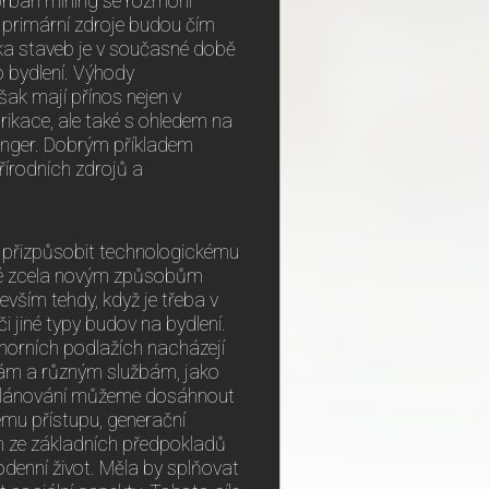
 „Urban mining se rozmohl
 primární zdroje budou čím
ánka staveb je v současné době
 bydlení. Výhody
šak mají přínos nejen v
ikace, ale také s ohledem na
zlinger. Dobrým příkladem
írodních zdrojů a
lně přizpůsobit technologickému
aké zcela novým způsobům
vším tehdy, když je třeba v
 jiné typy budov na bydlení.
 horních podlažích nacházejí
jnám a různým službám, jako
 naplánování můžeme dosáhnout
vému přístupu, generační
ím ze základních předpokladů
denní život. Měla by splňovat