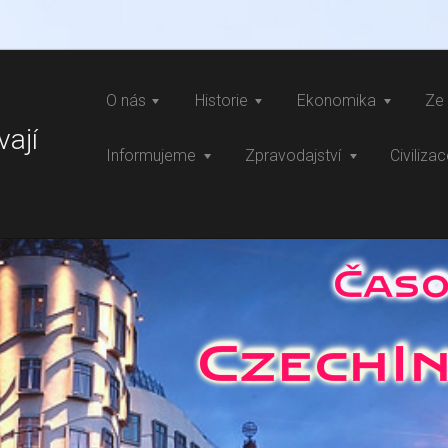
O nás
Historie
Ekonomika
Ze 
vají
Informujeme
Zpravodajství
Civiliza