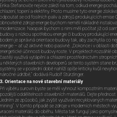
Erika Štefanoviče nejvíce záleží na tom, odkud energie pocház
chlazení, topení a elektřiny. Proto musíme tyto energie získáv
odpoutat se od fosilních paliv a zdrojů produkujících emise
obnovitelné zdroje energie bychom neměli nákladně instalov
modernizace. Naopak bychom s nimi měli počítat již od sam
budovy s nízkou spotřebou energie či budovy produkující ene
bodem je správná orientace budovy tak, aby zachytila co nej
energie – ať už aktivně nebo pasivně. „Dokonce i v oblasti do
energetické účinnosti budovy roste. V projektech rozsáhlé o
častěji využívá vytápění a chlazení prostřednictvím stropníc
u některých stavebních developerů se tento systém stane br
systémy se v poslední době nahlíží spíše kriticky kvůli nevyho
náročné údržbě,“ dodává Rudolf Stürzlinger.
3. Orientace na nové stavební materiály
Při výběru surovin byste se měli vyhnout kompozitním mater
pozdější oddělitelnosti stavebních materiálů. Dejte přednos
Jedním ze způsobů, jak zvýšit využívání recyklovaných mater
mining“. V tomto případě se zdroje v moderních městech využí
vracení materiálů do oběhu. Města tak fungují jako pomysl