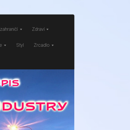
zahraničí
Zdraví
ce
Styl
Zrcadlo