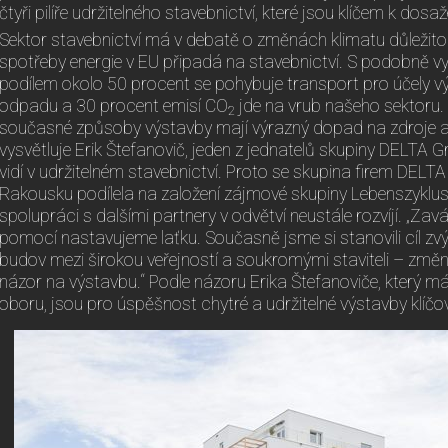
čtyři pilíře udržitelného stavebnictví, které jsou klíčem k dosa
Sektor stavebnictví má v debatě o změnách klimatu důležitou 
spotřeby energie v EU připadá na stavebnictví. S podobně 
podílem okolo 50 procent se pohybuje transport pro účely v
odpadu a 30 procent emisí CO
jde na vrub našeho sektoru.
2
současné způsoby výstavby mají výrazný dopad na zdroje a 
vysvětluje Erik Štefanovič, jeden z jednatelů skupiny DELTA
vidí v udržitelném stavebnictví. Proto se skupina firem DELT
Rakousku podílela na založení zájmové skupiny Lebenszyklus 
spolupráci s dalšími partnery v odvětví neustále rozvíjí. „Zav
pomocí nastavujeme laťku. Současně jsme si stanovili cíl zv
budov mezi širokou veřejností a soukromými staviteli – změni
názor na výstavbu.“ Podle názoru Erika Štefanoviče, který m
oboru, jsou pro úspěšnost chytré a udržitelné výstavby klíčov