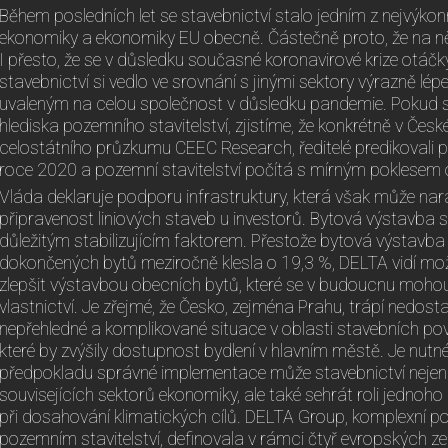
Během posledních let se stavebnictví stalo jedním z nejvýko
ekonomiky a ekonomiky EU obecně. Částečně proto, že na ně
I přesto, že se v důsledku současné koronavirové krize otáčky
stavebnictví si vedlo ve srovnání s jinými sektory výrazně l
uvaleným na celou společnost v důsledku pandemie. Pokud s
hlediska pozemního stavitelství, zjistíme, že konkrétně v Česk
celostátního průzkumu CEEC Research, ředitelé predikovali p
roce 2020 a pozemní stavitelství počítá s mírným poklesem o
Vláda deklaruje podporu infrastruktury, která však může na
připravenost liniových staveb u investorů. Bytová výstavba 
důležitým stabilizujícím faktorem. Přestože bytová výstavba
dokončených bytů meziročně klesla o 19,3 %, DELTA vidí mož
zlepšit výstavbou obecních bytů, které se v budoucnu moho
vlastnictví. Je zřejmé, že Česko, zejména Prahu, trápí nedos
nepřehledné a komplikované situace v oblasti stavebních pov
které by zvýšily dostupnost bydlení v hlavním městě. Je nutné
předpokladu správné implementace může stavebnictví nejen 
souvisejících sektorů ekonomiky, ale také sehrát roli jednoho
při dosahování klimatických cílů. DELTA Group, komplexní po
pozemním stavitelství, definovala v rámci čtyř evropských ze