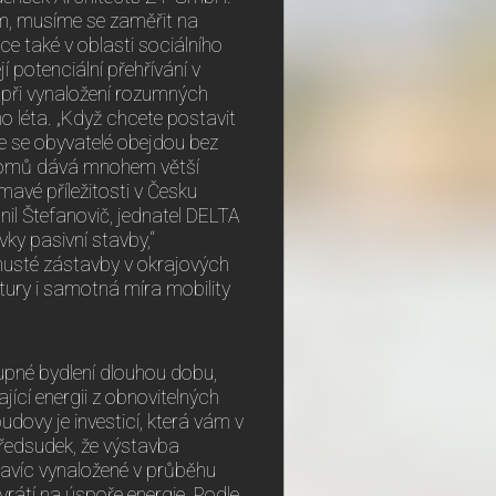
, musíme se zaměřit na
e také v oblasti sociálního
í potenciální přehřívání v
při vynaložení rozumných
o léta. „Když chcete postavit
kde se obyvatelé obejdou bez
 domů dává mnohem větší
mavé příležitosti v Česku
nil Štefanovič, jednatel DELTA
ky pasivní stavby,“
husté zástavby v okrajových
tury i samotná míra mobility
upné bydlení dlouhou dobu,
jící energii z obnovitelných
dovy je investicí, která vám v
předsudek, že výstavba
navíc vynaložené v průběhu
rátí na úspoře energie. Podle