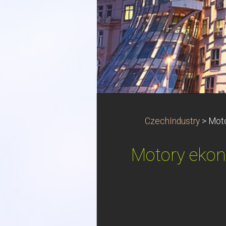
CzechIndustry
>
Moto
Motory ekono