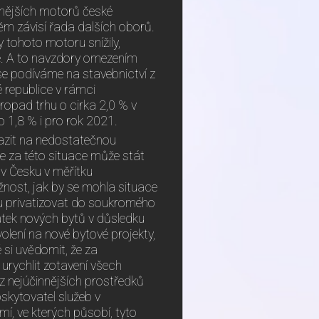
nnějších motorů české
m závisí řada dalších oborů.
 tohoto motoru snížily,
épe. A to navzdory omezením
e podíváme na stavebnictví z
é republice v rámci
ropad trhu o cirka 2,0 % v
 1,8 % i pro rok 2021.
razit na nedostatečnou
se za této situace může stát
 v Česku v měřítku
nost, jak by se mohla situace
u privatizovat do soukromého
tatek nových bytů v důsledku
olení na nové bytové projekty,
 si uvědomit, že za
urychlit zotavení všech
 z nejúčinnějších prostředků
skytovatel služeb v
mí, ve kterých působí, tyto