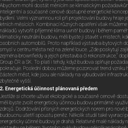
Abychom mohli dostát měnícím se klimatickým požadavkům
inteligentní a současně cenově dostupné energetické koncepc
bydlení. Velmi významnou roli při projektování budovy hraje jej
letních měsících. Kombinací různých opatření však můžeme 
nákladů vytvořit příjemné klima uvnitř budovy i během parnéh
klimaticky neutrální budovu, měli byste ji stavět v místech, 
osobních automobilů. Proto například výstavba bytových
smysl v centru města než na zelené louce. „Zde poskytují zají
zejména brownfieldy a jejich přestavba či rekonstrukce,“ dopl
Group ČR a SK. To platí i tehdy, když budova splňuje požadav
pokračuje. Poslední dobou můžeme pozorovat trend vzniku 
částech měst, kde jsou ale náklady na vybudování infrastruk
zbytečně vyšší.
2. Energetická účinnost plánovaná předem
Jestliže si chcete užívat ekologické a současně cenově dost
měli byste zvolit energeticky účinnou budovu primárně využíva
zdrojů. Dodržování přísných energetických norem pro nové bu
budoucnu ušetří spoustu peněz. Několik studií také vyvrací 
energeticky účinné budovy je drahá. Relativně malé náklady 
výstavby se během životního cyklu budovy několikanásobně v