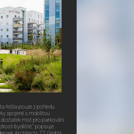
ta řešila pouze z pohledu
ky spojené s mobilitou
í dostatek míst pro parkování
zkosti bydliště,“ popisuje
sedensek Architects ZT GmbH.