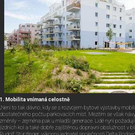
1. Mobilita vnímaná celostně
„Není to tak dávno, kdy se s rozvojem bytové výstavby mobili
dostatečného počtu parkovacích míst. Mezitím se však návy
změnily – zejména pak u mladší generace. Lidé nyní požaduj
jízdních kol a také dobře zajištěnou dopravní obslužnost v blí
Rudolf Stürzlinger, výkonný jednatel společnosti Delta Pod