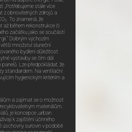
í: „Potřebujeme stále více
at z obnovitelných zdrojů a
 CO
. To znamená, že
2
at až během rekonstrukce či
ého začátku jako se součástí
rgii.“ Dobrým výchozím
větší množství sluneční
tovaného bydlení důležitost
bytné výstavby se čím dál
h panelů. Lze předpokládat, že
zy standardem. Na ventilační
vujícím hygienickým kritériím a
iálům a zajímat se o možnost
t recyklovatelným materiálům.
iálů, je koncepce „urban
vají k zajištění účinného
né úschovny surovin v podobě