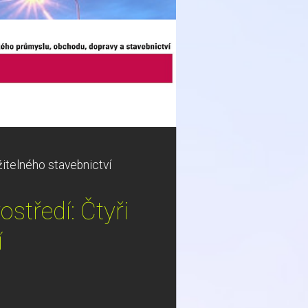
žitelného stavebnictví
středí: Čtyři
í