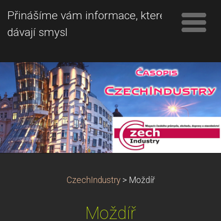
Přinášíme vám informace, které
dávají smysl
CzechIndustry
>
Moždíř
Moždíř