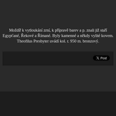
Moždíř k vytloukání zrní, k přípravě barev a p. znali již staří
Egypťané, Řekové a Římané. Byly kamenné a někdy vylité kovem.
Theofilus Presbyter uvádí kol. r. 950 m. bronzový.