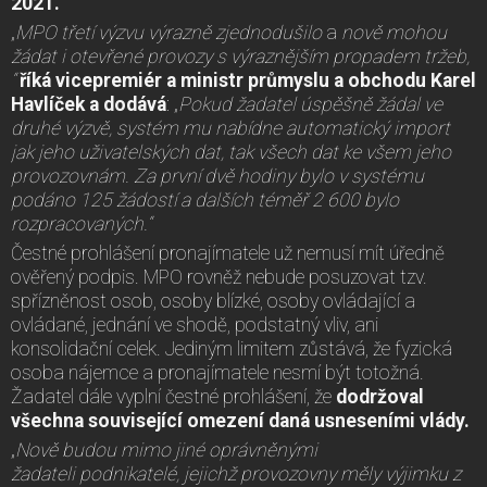
2021.
„
MPO třetí výzvu výrazně zjednodušilo
a
nově mohou
žádat i otevřené provozy s výraznějším propadem tržeb,
“
říká vicepremiér a ministr průmyslu a obchodu Karel
Havlíček a dodává
: „
Pokud žadatel úspěšně žádal ve
druhé výzvě, systém mu nabídne automatický import
jak jeho uživatelských dat, tak všech dat ke všem jeho
provozovnám. Za první dvě hodiny bylo v systému
podáno 125 žádostí a dalších téměř 2 600 bylo
rozpracovaných.“
Čestné prohlášení pronajímatele už nemusí mít úředně
ověřený podpis. MPO rovněž nebude posuzovat tzv.
spřízněnost osob, osoby blízké, osoby ovládající a
ovládané, jednání ve shodě, podstatný vliv, ani
konsolidační celek. Jediným limitem zůstává, že fyzická
osoba nájemce a pronajímatele nesmí být totožná.
Žadatel dále vyplní čestné prohlášení, že
dodržoval
všechna související omezení daná usneseními vlády.
„
Nově
budou mimo jiné oprávněnými
žadateli podnikatelé, jejichž provozovny měly výjimku z