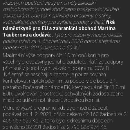
krizových opatření vlády a neměly zakázán
maloobchodní prodej zboží nebo poskytování služeb
zákazníkům. Jde tak například o prádelny, čistírny,
květinářství, potřeby pro zvířata, prodejny čajů
,“
říká
náměstkyně pro EU a zahraniční obchod Martina
Tauberová a dodává:
„
Tyto provozovny musí prokázat
pokles tržeb za 4. čtvrtletí roku 2020 oproti stejnému
období roku 2019 alespoň o 50 %.“
Maximální výše podpory činí 10 milionů korun pro
všechny provozovny jednoho žadatele. Platí, že podpory
přiznané v jednotlivých výzvách programu COVID –
Nájemné se nesčítají a žadatel je pouze povinen
kontrolovat nepřekročení limitu podpory dle bodu 3.1.
platného Dočasného rámce EK, který aktuálně činí 1,8 mil
EUR. Uvolňování prostředků schválených žádostí začne
ihned po udělení notifikace Evropskou komisí.
V druhé výzvě programu, kde bylo možné žádosti
podávat do 4. 2. 2021, přišlo celkem 42 160 žádostí za 3
406 957 529 Kč. Z toho bylo k dnešnímu dopoledni
schváleno 32 231 žádostí za 2 793 885 974 Kč.