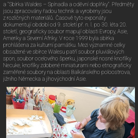
a "Sbírka Waldes – Spínadla a oděvní doplňky". Předměty
jsou zpracovány řadou technik a vyrobeny jsou
z rozličných materiálů. Časově tyto exponáty
dokumentují období od 9. století př. n. l. po 30. léta 20.
století, geograficky soubor mapují oblasti Evropy, Asie,
Ameriky a Severní Afriky. V roce 1999 byla sbírka
prohlášena za kulturní památku. Mezi významné celky
obsažené ve sbírce Walesu patří soubor pluviálových
spon, soubor ocelového šperku, japonské nosné knoflíky
Necuke, knoflíky zdobené miniaturami nebo etnograficky
zaměřené soubory na oblasti Balkánského poloostrova,
jižního Německa a jihovýchodní Asie.