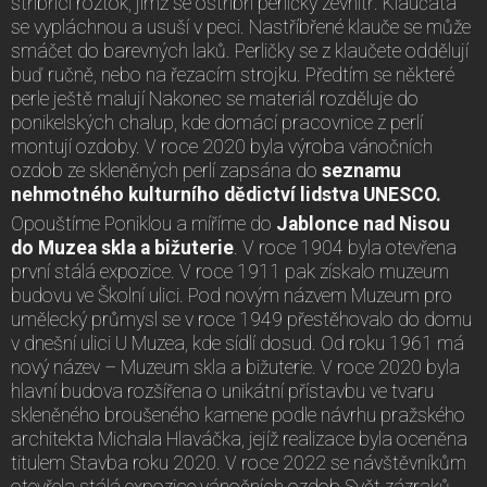
stříbřicí roztok, jímž se ostříbří perličky zevnitř. Klaučata
se vypláchnou a usuší v peci. Nastříbřené klauče se může
smáčet do barevných laků. Perličky se z klaučete oddělují
buď ručně, nebo na řezacím strojku. Předtím se některé
perle ještě malují Nakonec se materiál rozděluje do
ponikelských chalup, kde domácí pracovnice z perlí
montují ozdoby. V roce 2020 byla výroba vánočních
ozdob ze skleněných perlí zapsána do
seznamu
nehmotného kulturního dědictví lidstva UNESCO.
Opouštíme Poniklou a míříme do
Jablonce nad Nisou
do Muzea skla a bižuterie
. V roce 1904 byla otevřena
první stálá expozice. V roce 1911 pak získalo muzeum
budovu ve Školní ulici. Pod novým názvem Muzeum pro
umělecký průmysl se v roce 1949 přestěhovalo do domu
v dnešní ulici U Muzea, kde sídlí dosud. Od roku 1961 má
nový název – Muzeum skla a bižuterie. V roce 2020 byla
hlavní budova rozšířena o unikátní přístavbu ve tvaru
skleněného broušeného kamene podle návrhu pražského
architekta Michala Hlaváčka, jejíž realizace byla oceněna
titulem Stavba roku 2020. V roce 2022 se návštěvníkům
otevřela stálá expozice vánočních ozdob Svět zázraků.