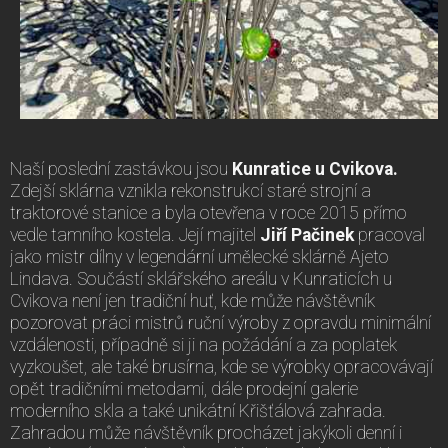
Naší poslední zastávkou jsou
Kunratice u Cvikova.
Zdejší sklárna vznikla rekonstrukcí staré strojní a
traktorové stanice a byla otevřena v roce 2015 přímo
vedle tamního kostela. Její majitel
Jiří Pačinek
pracoval
jako mistr dílny v legendární umělecké sklárně Ajeto
Lindava. Součástí sklářského areálu v Kunraticích u
Cvikova není jen tradiční huť, kde může návštěvník
pozorovat práci mistrů ruční výroby z opravdu minimální
vzdálenosti, případně si ji na požádání a za poplatek
vyzkoušet, ale také brusírna, kde se výrobky opracovávají
opět tradičními metodami, dále prodejní galerie
moderního skla a také unikátní Křišťálová zahrada.
Zahradou může návštěvník procházet jakýkoli denní i