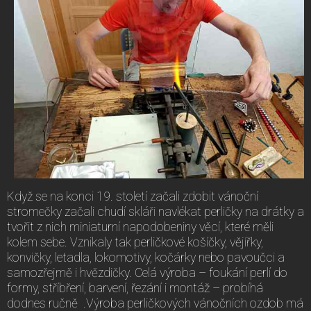
Když se na konci 19. století začali zdobit vánoční
stromečky začali chudí skláři navlékat perličky na drátky a
tvořit z nich miniaturní napodobeniny věcí, které měli
kolem sebe. Vznikaly tak perličkové košíčky, vějířky,
konvičky, letadla, lokomotivy, kočárky nebo pavoučci a
samozřejmě i hvězdičky. Celá výroba – foukání perlí do
formy, stříbření, barvení, řezání i montáž – probíhá
dodnes ručně .Výroba perličkových vánočních ozdob má