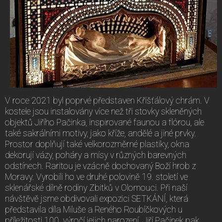
V roce 2021 byl poprvé představen Křišťálový chrám. V
kostele jsou instalovány více než tři stovky skleněných
objektů Jiřího Pačinka, inspirované faunou a flórou, ale
také sakrálními motivy, jako kříže, andělé a jiné prvky.
Prostor doplňují také velkorozměrné plastiky, okna
dekorují vázy, poháry a mísy v různých barevných
odstínech. Raritou je vzácně dochovaný Boží hrob z
Moravy. Vyrobili ho ve druhé polovině 19. století ve
sklenářské dílně rodiny Zbitků v Olomouci. Při naší
návštěvě jsme obdivovali expozici SETKÁNÍ, která
představila díla Miluše a Reného Roubíčkových u
příležitosti 100. výročí jejich narození. Jiří Pačinek pak