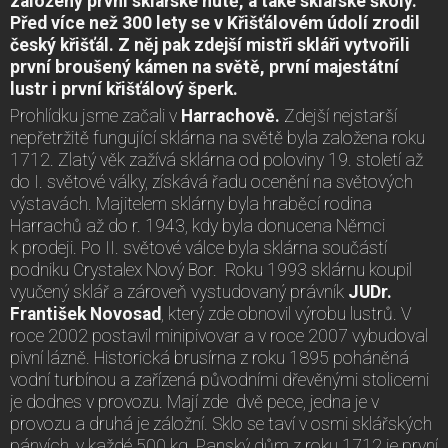
založeny první sklářské hutě, a také sklářské školy.
Před více než 300 lety se v Křišťálovém údolí zrodil
český křišťál. Z něj pak zdejší mistři skláři vytvořili
první broušený kámen na světě, první majestátní
lustr i první křišťálový šperk.
Prohlídku jsme začali v
Harrachově.
Zdejší nejstarší
nepřetržitě fungující sklárna na světě byla založena roku
1712. Zlatý věk zažívá sklárna od poloviny 19. století až
do I. světové války, získává řadu ocenění na světových
výstavách. Majitelem sklárny byla hraběcí rodina
Harrachů až do r. 1943, kdy byla donucena Němci
k prodeji. Po II. světové válce byla sklárna součástí
podniku Crystalex Nový Bor. Roku 1993 sklárnu koupil
vyučený sklář a zároveň vystudovaný právník
JUDr.
František Novosad
, který zde obnovil výrobu lustrů. V
roce 2002 postavil minipivovar a v roce 2007 vybudoval
pivní lázně. Historická brusírna z roku 1895 poháněná
vodní turbínou a zařízená původními dřevěnými stolicemi
je dodnes v provozu. Mají zde dvě pece, jedna je v
provozu a druhá je záložní. Sklo se taví v osmi sklářských
pánvích, v každé 500 kg. Panský dům z roku 1712 je první