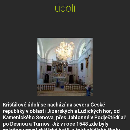
údolí
Křišťálové údolí se nachází na severu České
republiky v oblasti Jizerských a Lužických hor, od
Kamenického Šenova, přes Jablonné v Podještědí až
po Desnou a Turnov. Již v roce 1548 zde byly