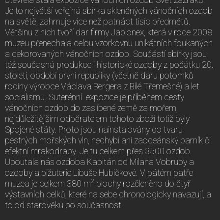
Je to největší veřejná sbírka skleněných vánočních ozdob
na světě, zahrnuje více než patnáct tisíc předmětů.
Většinu z nich tvoří dar firmy Jablonex, která v roce 2008
muzeu přenechala celou vzorkovnu unikátních foukaných
a dekorovaných vánočních ozdob. Součástí sbírky jsou
též současná produkce i historické ozdoby z počátku 20.
století, období první republiky (včetně daru potomků
rodiny výrobce Václava Bergera z Bílé Třemešné) a let
socialismu. Suterénní expozice je příběhem cesty
vánočních ozdob do zaslíbené země za mořem,
nejdůležitějším odběratelem tohoto zboží totiž byly
Spojené státy. Proto jsou nainstalovány do tvaru
pestrých mořských vln, nechybí ani zaoceánský parník či
efektní mrakodrapy. Je tu celkem přes 3500 ozdob.
Upoutala nás ozdoba Kapitán od Milana Vobruby a
ozdoby a bižuterie Libuše Hubičkové. V pátém patře
2
muzea je celkem 380 m
plochy rozčleněno do čtyř
výstavních celků, které na sebe chronologicky navazují, a
to od starověku po současnost.