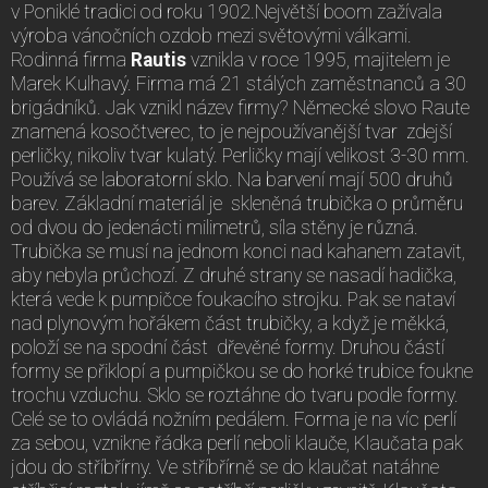
v Poniklé tradici od roku 1902.Největší boom zažívala
výroba vánočních ozdob mezi světovými válkami.
Rodinná firma
Rautis
vznikla v roce 1995, majitelem je
Marek Kulhavý. Firma má 21 stálých zaměstnanců a 30
brigádníků. Jak vznikl název firmy? Německé slovo Raute
znamená kosočtverec, to je nejpoužívanější tvar zdejší
perličky, nikoliv tvar kulatý. Perličky mají velikost 3-30 mm.
Používá se laboratorní sklo. Na barvení mají 500 druhů
barev. Základní materiál je skleněná trubička o průměru
od dvou do jedenácti milimetrů, síla stěny je různá.
Trubička se musí na jednom konci nad kahanem zatavit,
aby nebyla průchozí. Z druhé strany se nasadí hadička,
která vede k pumpičce foukacího strojku. Pak se nataví
nad plynovým hořákem část trubičky, a když je měkká,
položí se na spodní část dřevěné formy. Druhou částí
formy se přiklopí a pumpičkou se do horké trubice foukne
trochu vzduchu. Sklo se roztáhne do tvaru podle formy.
Celé se to ovládá nožním pedálem. Forma je na víc perlí
za sebou, vznikne řádka perlí neboli klauče, Klaučata pak
jdou do stříbřírny. Ve stříbřírně se do klaučat natáhne