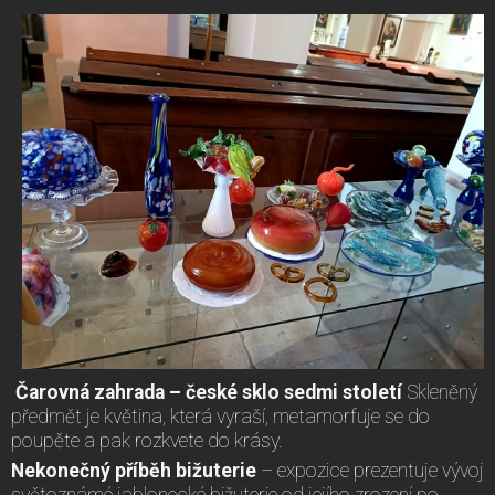
Čarovná zahrada – české sklo sedmi století
Skleněný
předmět je květina, která vyraší, metamorfuje se do
poupěte a pak rozkvete do krásy.
Nekonečný příběh bižuterie
– expozice prezentuje vývoj
světoznámé jablonecké bižuterie od jejího zrození po