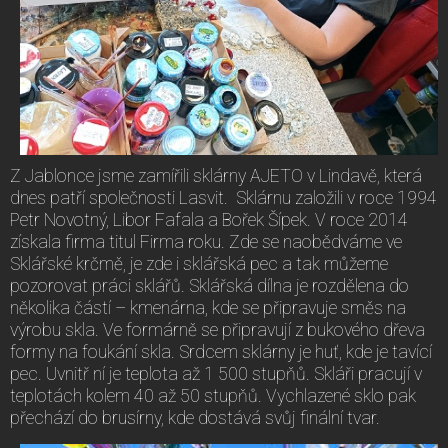
Z Jablonce jsme zamířili sklárny AJETO v Lindavě, která
dnes patří společnosti Lasvit. Sklárnu založili v roce 1994
Petr Novotný, Libor Fafala a Bořek Šípek. V roce 2014
získala firma titul Firma roku. Zde se naobědváme ve
Sklářské krčmě, je zde i sklářská pec a tak můžeme
pozorovat práci sklářů. Sklářská dílna je rozdělena do
několika částí – kmenárna, kde se připravuje směs na
výrobu skla. Ve formárně se připravují z bukového dřeva
formy na foukání skla. Srdcem sklárny je huť, kde je tavící
pec. Uvnitř ní je teplota až 1 500 stupňů. Skláři pracují v
teplotách kolem 40 až 50 stupňů. Vychlazené sklo pak
přechází do brusírny, kde dostává svůj finální tvar.