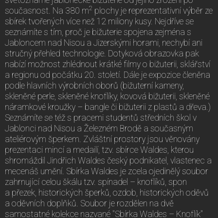
2
současnost. Na 380 m
plochy je reprezentativní výběr ze
sbírek tvořených více než 12 miliony kusy. Nejdříve se
seznámíte s tím, proč je bižuterie spojena zejména s
Jabloncem nad Nisou a Jizerskými horami, nechybí ani
stručný přehled technologie. Dotyková obrazovka pak
nabízí možnost zhlédnout krátké filmy o bižuterii, sklářství
a regionu od počátku 20. století. Dále je expozice členěna
podle hlavních výrobních oborů (bižuterní kameny,
skleněné perle, skleněné knoflíky, kovová bižuterii, skleněné
náramkové kroužky – bangle či bižuterii z plastů a dřeva.)
Seznámíte se též s pracemi studentů středních škol v
Jablonci nad Nisou a Železném Brodě a současným
ateliérovým šperkem. Zvláštní prostory jsou věnovány
prezentaci mincí a medailí, tzv. sbírce Waldes, kterou
shromáždil Jindřich Waldes český podnikatel, vlastenec a
mecenáš umění. Sbírka Waldes je zcela ojedinělý soubor
zahrnující celou škálu tzv. spínadel – knoflíků, spon
a přezek, historických šperků, ozdob, historických oděvů
a oděvních doplňků. Soubor je rozdělen na dvě
samostatné kolekce nazvané "Sbírka Waldes – Knoflík"