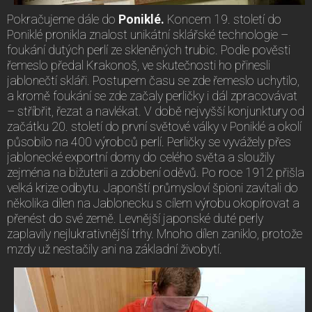
Pokračujeme dále do
Poniklé.
Koncem 19. století do
Poniklé pronikla znalost unikátní sklářské technologie –
foukání dutých perlí ze skleněných trubic. Podle pověsti
řemeslo předal Krakonoš, ve skutečnosti ho přinesli
jablonečtí skláři. Postupem času se zde řemeslo uchytilo,
a kromě foukání se zde začaly perličky i dál zpracovávat
– stříbřit, řezat a navlékat. V době nejvyšší konjunktury od
začátku 20. století do první světové války v Poniklé a okolí
působilo na 400 výrobců perlí. Perličky se vyvážely přes
jablonecké exportní domy do celého světa a sloužily
zejména na bižuterii a zdobení oděvů. Po roce 1912 přišla
velká krize odbytu. Japonští průmysloví špioni zavítali do
několika dílen na Jablonecku s cílem výrobu okopírovat a
přenést do své země. Levnější japonské duté perly
zaplavily nejlukrativnější trhy. Mnoho dílen zaniklo, protože
mzdy už nestačily ani na základní živobytí.