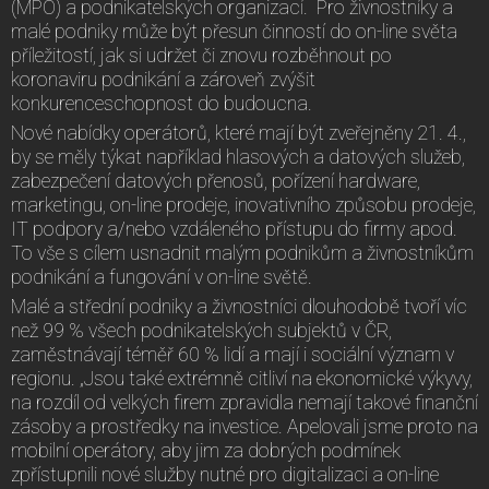
(MPO) a podnikatelských organizací. Pro živnostníky a
malé podniky může být přesun činností do on-line světa
příležitostí, jak si udržet či znovu rozběhnout po
koronaviru podnikání a zároveň zvýšit
konkurenceschopnost do budoucna.
Nové nabídky operátorů, které mají být zveřejněny 21. 4.,
by se měly týkat například hlasových a datových služeb,
zabezpečení datových přenosů, pořízení hardware,
marketingu, on-line prodeje, inovativního způsobu prodeje,
IT podpory a/nebo vzdáleného přístupu do firmy apod.
To vše s cílem usnadnit malým podnikům a živnostníkům
podnikání a fungování v on-line světě.
Malé a střední podniky a živnostníci dlouhodobě tvoří víc
než 99 % všech podnikatelských subjektů v ČR,
zaměstnávají téměř 60 % lidí a mají i sociální význam v
regionu. „Jsou také extrémně citliví na ekonomické výkyvy,
na rozdíl od velkých firem zpravidla nemají takové finanční
zásoby a prostředky na investice. Apelovali jsme proto na
mobilní operátory, aby jim za dobrých podmínek
zpřístupnili nové služby nutné pro digitalizaci a on-line