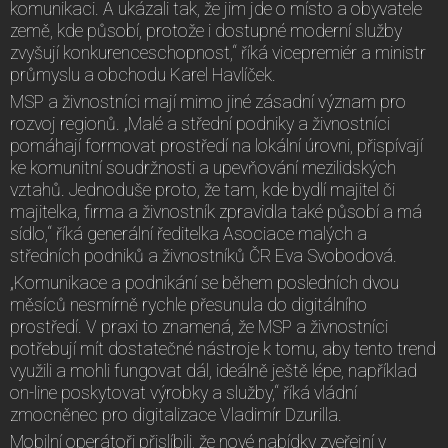
komunikaci. A ukázali tak, že jim jde o místo a obyvatele
země, kde působí, protože i dostupné moderní služby
zvyšují konkurenceschopnost,“ říká vicepremiér a ministr
průmyslu a obchodu Karel Havlíček.
MSP a živnostníci mají mimo jiné zásadní význam pro
rozvoj regionů. „Malé a střední podniky a živnostníci
pomáhají formovat prostředí na lokální úrovni, přispívají
ke komunitní soudržnosti a upevňování mezilidských
vztahů. Jednoduše proto, že tam, kde bydlí majitel či
majitelka, firma a živnostník zpravidla také působí a má
sídlo,“ říká generální ředitelka Asociace malých a
středních podniků a živnostníků ČR Eva Svobodová.
„Komunikace a podnikání se během posledních dvou
měsíců nesmírně rychle přesunula do digitálního
prostředí. V praxi to znamená, že MSP a živnostníci
potřebují mít dostatečné nástroje k tomu, aby tento trend
využili a mohli fungovat dál, ideálně ještě lépe, například
on-line poskytovat výrobky a služby,“ říká vládní
zmocněnec pro digitalizace Vladimír Dzurilla.
Mobilní operátoři přislíbili, že nové nabídky zveřejní v