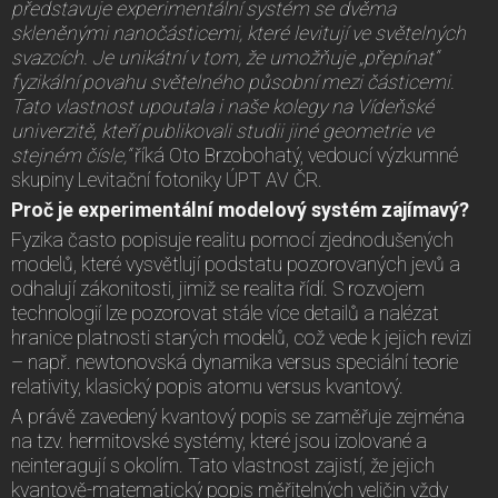
představuje experimentální systém se dvěma
skleněnými nanočásticemi, které levitují ve světelných
svazcích. Je unikátní v tom, že umožňuje „přepínat“
fyzikální povahu světelného působní mezi částicemi.
Tato vlastnost upoutala i naše kolegy na Vídeňské
univerzitě, kteří publikovali studii jiné geometrie ve
stejném čísle,“
říká Oto Brzobohatý, vedoucí výzkumné
skupiny Levitační fotoniky ÚPT AV ČR.
Proč je experimentální modelový systém zajímavý?
Fyzika často popisuje realitu pomocí zjednodušených
modelů, které vysvětlují podstatu pozorovaných jevů a
odhalují zákonitosti, jimiž se realita řídí. S rozvojem
technologií lze pozorovat stále více detailů a nalézat
hranice platnosti starých modelů, což vede k jejich revizi
– např. newtonovská dynamika versus speciální teorie
relativity, klasický popis atomu versus kvantový.
A právě zavedený kvantový popis se zaměřuje zejména
na tzv. hermitovské systémy, které jsou izolované a
neinteragují s okolím. Tato vlastnost zajistí, že jejich
kvantově-matematický popis měřitelných veličin vždy