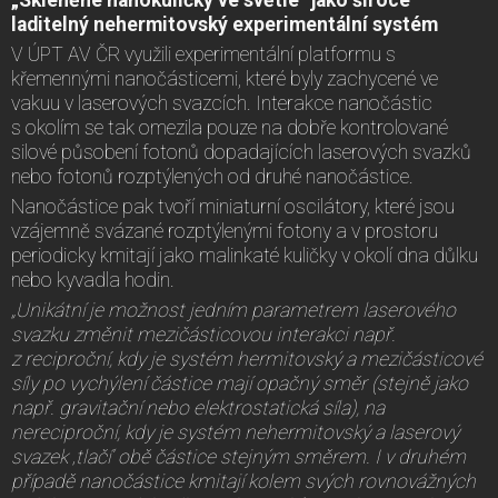
laditelný nehermitovský experimentální systém
V ÚPT AV ČR využili experimentální platformu s
křemennými nanočásticemi, které byly zachycené ve
vakuu v laserových svazcích. Interakce nanočástic
s okolím se tak omezila pouze na dobře kontrolované
silové působení fotonů dopadajících laserových svazků
nebo fotonů rozptýlených od druhé nanočástice.
Nanočástice pak tvoří miniaturní oscilátory, které jsou
vzájemně svázané rozptýlenými fotony a v prostoru
periodicky kmitají jako malinkaté kuličky v okolí dna důlku
nebo kyvadla hodin.
„Unikátní je možnost jedním parametrem laserového
svazku změnit mezičásticovou interakci např.
z reciproční, kdy je systém hermitovský a mezičásticové
síly po vychýlení částice mají opačný směr
(stejn
ě jako
např. gravitační nebo elektrostatická síla), na
nereciproční, kdy je systém nehermitovský a laserový
svazek ‚tlačí‘ obě částice stejným směrem. I v druhém
případě nanočástice kmitají kolem svých rovnovážných