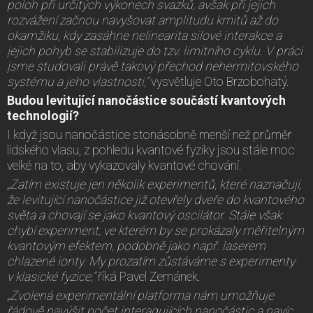
poloh při určitých výkonech svazků, avšak při jejich
rozvážení začnou navyšovat amplitudu kmitů až do
okamžiku, kdy zasáhne nelinearita silové interakce a
jejich pohyb se stabilizuje do tzv. limitního cyklu. V práci
jsme studovali právě takový přechod nehermitovského
systému a jeho vlastnosti,“
vysvětluje Oto Brzobohatý.
Budou levitující nanočástice součástí kvantových
technologií?
I když jsou nanočástice stonásobně menší než průměr
lidského vlasu, z pohledu kvantové fyziky jsou stále moc
velké na to, aby vykazovaly kvantové chování.
„Zatím existuje jen několik experimentů, které naznačují,
že levitující nanočástice již otevřely dveře do kvantového
světa a chovají se jako kvantový oscilátor. Stále však
chybí experiment, ve kterém by se prokázaly měřitelným
kvantovým efektem, podobně jako např. laserem
chlazené ionty. My prozatím zůstáváme s experimenty
v klasické fyzice,“
říká Pavel Zemánek.
„Zvolená experimentální platforma nám umožňuje
řádově navýšit počet interagujících nanočástic a navíc