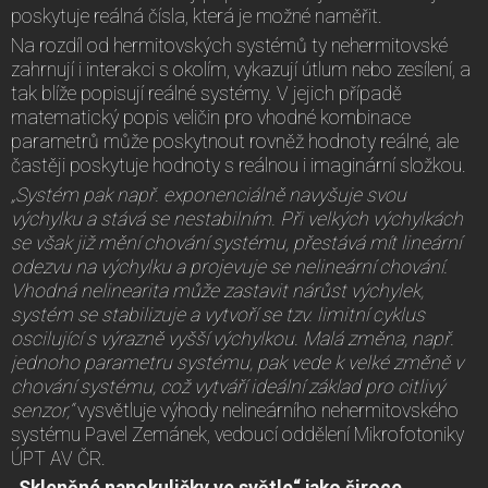
poskytuje reálná čísla, která je možné naměřit.
Na rozdíl od hermitovských systémů ty nehermitovské
zahrnují i interakci s okolím, vykazují útlum nebo zesílení, a
tak blíže popisují reálné systémy. V jejich případě
matematický popis veličin pro vhodné kombinace
parametrů může poskytnout rovněž hodnoty reálné, ale
častěji poskytuje hodnoty s reálnou i imaginární složkou.
„Systém pak např. exponenciálně navyšuje svou
výchylku a stává se nestabilním. Při velkých výchylkách
se však již mění chování systému, přestává mít lineární
odezvu na výchylku a projevuje se nelineární chování.
Vhodná nelinearita může zastavit nárůst výchylek,
systém se stabilizuje a vytvoří se tzv. limitní cyklus
oscilující s výrazně vyšší výchylkou. Malá změna, např.
jednoho parametru systému, pak vede k velké změně v
chování systému, což vytváří ideální základ pro citlivý
senzor,“
vysvětluje výhody nelineárního nehermitovského
systému Pavel Zemánek, vedoucí oddělení Mikrofotoniky
ÚPT AV ČR.
„Skleněné nanokuličky ve světle“ jako široce