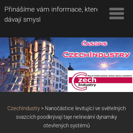
Přinášíme vám informace, které
dávají smysl
CzechIndustry
>
Nanočástice levitující ve světelných
svazcích poodkrývají taje nelineární dynamiky
otevřených systémů