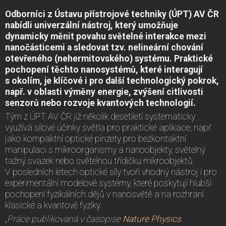
Odborníci z Ústavu přístrojové techniky (ÚPT) AV ČR
nabídli univerzální nástroj, který umožňuje
dynamicky měnit povahu světelné interakce mezi
nanočásticemi a sledovat tzv. nelineární chování
otevřeného (nehermitovského) systému. Praktické
pochopení těchto nanosystémů, které interagují
s okolím, je klíčové i pro další technologický pokrok,
např. v oblasti výměny energie, zvýšení citlivosti
senzorů nebo rozvoje kvantových technologií.
Tým z ÚPT AV ČR již několik desetiletí systematicky
využívá silové účinky světla pro praktické aplikace, např.
jako kompaktní optické pinzety pro bezkontaktní
manipulaci s mikroorganismy a nanoobjekty, světelný
tažný svazek nebo světelnou třídičku mikroobjektů.
V posledních letech optické síly tvoří vhodný nástroj i pro
experimentální modelové systémy, které poskytují hlubší
pochopení fyzikálních dějů v nanosvětě a na rozhraní
klasické a kvantové fyziky.
„Práce publikovaná v časopise
Nature Physics