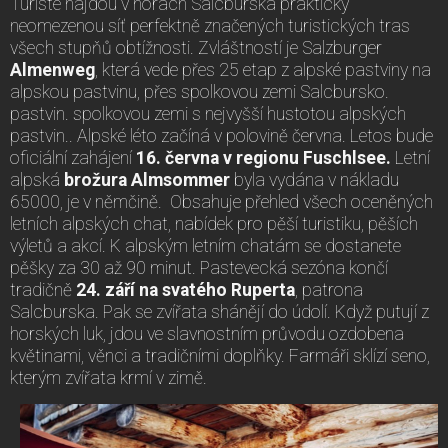
Turisté najdou v horách Salcburska prakticky
neomezenou síť perfektně značených turistických tras
všech stupňů obtížnosti. Zvláštností je Salzburger
Almenweg
, která vede přes 25 etap z alpské pastviny na
alpskou pastvinu, přes spolkovou zemi Salcbursko.
pastvin. spolkovou zemi s nejvyšší hustotou alpských
pastvin.. Alpské léto začíná v polovině června. Letos bude
oficiální zahájení
16. června v regionu Fuschlsee.
Letní
alpská
brožura
Almsommer
byla vydána v nákladu
65000, je v němčině. Obsahuje přehled všech oceněných
letních alpských chat, nabídek pro pěší turistiku, pěších
výletů a akcí. K alpským letním chatám se dostanete
pěšky za 30 až 90 minut. Pastevecká sezóna končí
tradičně
24. září na svatého Ruperta
, patrona
Salcburska. Pak se zvířata shánějí do údolí. Když putují z
horských luk, jdou ve slavnostním průvodu ozdobena
květinami, věnci a tradičními doplňky. Farmáři sklízí seno,
kterým zvířata krmí v zimě.