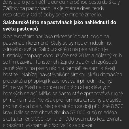
ženy a pro jejich děti dlouhou, náročnou cestu do školy.
Zážitky na pastvinách, jak je známe dnes, tehdy
neexistovaly. Od té doby se ale mnohé změnilo.
Salcburské léto na pastvinách jako nahlédnutí do
světa pastevců
S objevováním hor jako rekreační oblasti došlo na
pastvinách ke změně. Staly se symbolem ideálního,
zdravého světa. Salcburské léto na pastvinách je
turisticky propagováno už více než 20 let a důležitý kruh
se tím uzavírá. Turisté nahlížejí do tradičních způsobů
zemědělství na pastvinách a farmáři se sami stávají
hostiteli. Nabízejí návštěvníkům širokou škálu domácích
produktů a přispívají k zachovávání přírodní krajiny.
Příjmy využívají na obnovu a údržbu starodávných
horských salaší. Mléko se často stále zpracovává ručně
přímo na místě. Ne však pro farmářské rodiny ale spíše
pro turisty a hosty. Na pastvinách se dojí přibližně 8 500
krav. Dále se zde chová zhruba 57 000 kusů mladého
skotu, téměř 3 300 koní a 21 000 ovcí nebo koz. Zvířata
spásáním významně přispívají k zachování