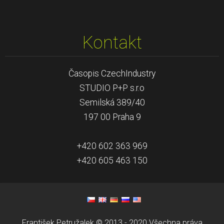
Kontakt
Časopis CzechIndustry
STUDIO P+P s.r.o
Semilská 389/40
197 00 Praha 9
+420 602 363 969
+420 605 463 150
František Petružalek © 2013 - 2020 Všechna práva