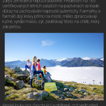
zdejší zemědělce nepostradatelné. Především na 165
certifikovaných letních salaších na pastvinách se klade
důraz na zachovávání naprosté autenticity. Farmářky a
farmáři dojí krávy přímo na místě, mléko zpracovávají
ručně, vyrábí máslo, sýr, zadělávají těsto na chléb, který
zde pečou.
Alpské louky jsou fascinující a oblíbené, což vedlo před