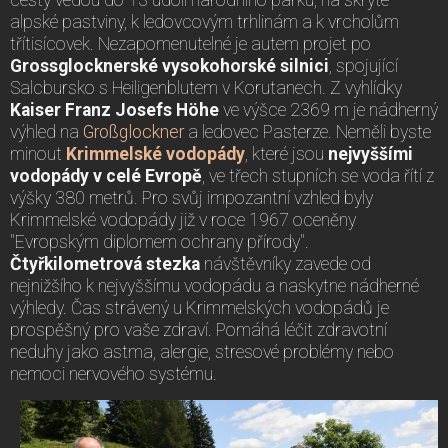
cesty vedou do 13 údolí národního parku, na skryté
alpské pastviny, k ledovcovým trhlinám a k vrcholům
třítisícovek. Nezapomenutelné je autem projet po
Grossglocknerské vysokohorské silnici
, spojující
Salcbursko s Heiligenblutem v Korutanech. Z vyhlídky
Kaiser Franz Josefs Höhe
ve výšce 2369 m je nádherný
výhled na
Großglockner
a ledovec Pasterze. Neměli byste
minout
Krimmelské vodopády
, které jsou
nejvyššími
vodopády v celé Evropě
, ve třech stupních se voda řítí z
výšky 380 metrů. Pro svůj impozantní vzhled byly
Krimmelské vodopády již v roce 1967 oceněny
"Evropským diplomem ochrany přírody".
Čtyřkilometrová stezka
návštěvníky zavede od
nejnižšího k nejvyššímu vodopádu a naskytne nádherné
výhledy. Čas strávený u Krimmelských vodopádů je
prospěšný pro vaše zdraví. Pomáhá léčit zdravotní
neduhy jako astma, alergie, stresové problémy nebo
nemoci nervového systému.