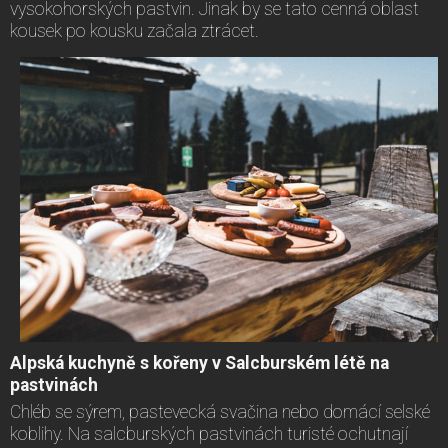
vysokohorských pastvin. Jinak by se tato cenná oblast
kousek po kousku začala ztrácet.
Alpská kuchyně s kořeny v Salcburském létě na
pastvinách
Chléb se sýrem, pastevecká svačina nebo domácí selské
koblihy. Na salcburských pastvinách turisté ochutnají