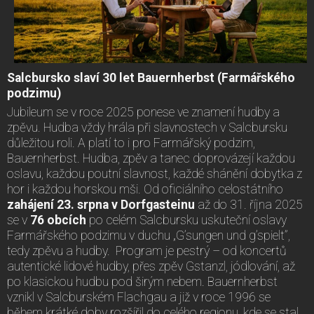
Salcbursko slaví 30 let Bauernherbst (Farmářského
podzimu)
Jubileum se v roce 2025 ponese ve znamení hudby a
zpěvu. Hudba vždy hrála při slavnostech v Salcbursku
důležitou roli. A platí to i pro Farmářský podzim,
Bauernherbst. Hudba, zpěv a tanec doprovázejí každou
oslavu, každou poutní slavnost, každé shánění dobytka z
hor i každou horskou mši. Od oficiálního celostátního
zahájení 23. srpna v Dorfgasteinu
až do 31. října 2025
se v
76 obcích
po celém Salcbursku uskuteční oslavy
Farmářského podzimu v duchu „G’sungen und g’spielt”,
tedy zpěvu a hudby. Program je pestrý – od koncertů
autentické lidové hudby, přes zpěv Gstanzl, jódlování, až
po klasickou hudbu pod širým nebem. Bauernherbst
vznikl v Salcburském Flachgau a již v roce 1996 se
během krátké doby rozšířil do celého regionu, kde se stal