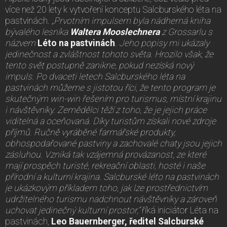
více než 20 lety k vytvoření konceptu Salcburského léta na
pastvinách.
„Prvotním impulsem byla nádherná kniha
bývalého lesníka
Waltera Mooslechnera
z Grossarlu s
názvem
Léto na pastvinách
. Jeho popisy mi ukázaly
jedinečnost a zvláštnost tohoto světa. Hrozilo však, že
tento svět postupně zanikne, pokud nezíská nový
impuls. Po dvaceti letech Salcburského léta na
pastvinách můžeme s jistotou říci, že tento program je
skutečným win-win řešením pro turismus, místní krajinu
i návštěvníky. Zemědělci těží z toho, že je jejich práce
viditelná a oceňovaná. Díky turistům získali nové zdroje
příjmů. Ručně vyráběné farmářské produkty,
obhospodařované pastviny a zachovalé chaty jsou jejich
zásluhou. Vzniká tak vzájemná provázanost, ze které
mají prospěch turisté, rekreační oblasti, hosté i naše
přírodní a kulturní krajina. Salcburské léto na pastvinách
je ukázkovým příkladem toho, jak lze prostřednictvím
udržitelného turismu nadchnout návštěvníky a zároveň
uchovat jedinečný kulturní prostor,“
říká iniciátor Léta na
pastvinách,
Leo Bauernberger, ředitel Salcburské