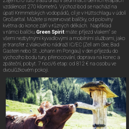
Zájemci o tuto trasu urazí v sedmnácti denních etapách
vzdálenost 270 kilometrů. Výchozí bod se nachází na
úpatí Krimmelských vodopádů, cíl je v Hüttschlagu v údolí
Großarltal. Můžete si rezervovat balíčky, od poloviny
května do konce září v různých délkách. Například
v rámci balíčku
Green Spirit
máte: příjezd vlakem" se
všemi nezbytnými kyvadlovými a mobilními službami, jako
je transfer z vlakového nádraží IC/EC (Zell am See, Bad
Gastein nebo St. Johann im Pongau) v den příjezdu do
výchozího bodu tury, přenocování, doprava na konec a
zpáteční, pobyt. 7 noci/6 etap: od 812 € na osobu ve
dvoulůžkovém pokoji.