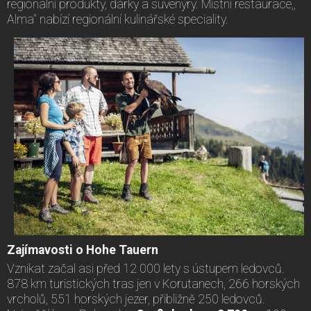
regionální produkty, dárky a suvenýry. Místní restaurace,,
Alma" nabízí regionální kulinářské speciality.
Zajímavosti o Hohe Tauern
Vznikat začal asi před 12 000 lety s ústupem ledovců.
878 km turistických tras jen v Korutanech, 266 horských
vrcholů, 551 horských jezer, přibližně 250 ledovců.