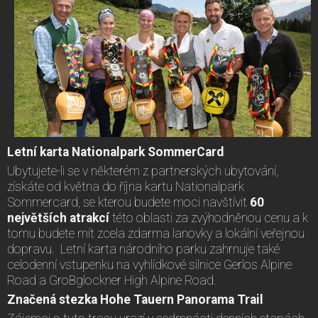
Letní karta Nationalpark SommerCard
Ubytujete-li se v některém z partnerských ubytování,
získáte od května do října kartu Nationalpark
Sommercard, se kterou budete moci navštívit
60
největších atrakcí
této oblasti za zvýhodněnou cenu a k
tomu budete mít zcela zdarma lanovky a lokální veřejnou
dopravu. Letní karta národního parku zahrnuje také
celodenní vstupenku na vyhlídkové silnice Gerlos Alpine
Road a GroBglockner High Alpine Road.
Značená stezka Hohe Tauern Panorama Trail