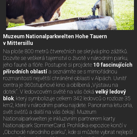
Muzeum Nationalparkwelten Hohe Tauern
v Mittersillu
Na ploše 800 metrů čtverečních se skrývá plno zážitků.
Dozvíte se veškerá tajemství o životě v národním parku,
jeho fauně a flóře. Postupně si projdete
10 fascinujících
přírodních oblastí
a seznámíte se s mimořádnou
rozmanitostí největší chráněné oblasti v Alpách. Uvnitř
centra je 360stupňové kino a oblíbená „Výstavu na
dotek“. V ledovcovém světě na vás čeká
velký ledový
blok
, který symbolizuje celkem 342 ledovců o rozloze 35
km2, které v národním parku najdete. Panorama letu orla,
svět svišťů a další na vás čekají. Muzeum
Nationalparkwelten je inkluzivním partnerem karty
Nationalpark SommerCard. Prohlídka expozice končí v
„Obchodě národního parku", kde si můžete vybrat nejlepší