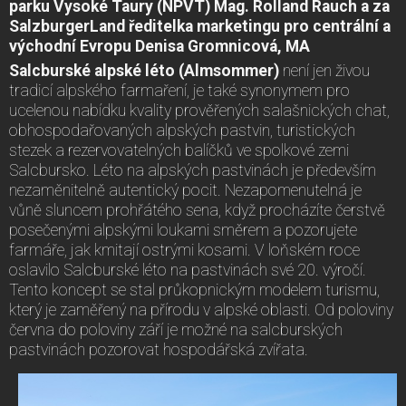
parku Vysoké Taury (NPVT) Mag. Rolland Rauch a za
SalzburgerLand ředitelka marketingu pro centrální a
východní Evropu Denisa Gromnicová, MA
Salcburské alpské léto (Almsommer)
není jen živou
tradicí alpského farmaření, je také synonymem pro
ucelenou nabídku kvality prověřených salašnických chat,
obhospodařovaných alpských pastvin, turistických
stezek a rezervovatelných balíčků ve spolkové zemi
Salcbursko. Léto na alpských pastvinách je především
nezaměnitelně autentický pocit. Nezapomenutelná je
vůně sluncem prohřátého sena, když procházíte čerstvě
posečenými alpskými loukami směrem a pozorujete
farmáře, jak kmitají ostrými kosami. V loňském roce
oslavilo Salcburské léto na pastvinách své 20. výročí.
Tento koncept se stal průkopnickým modelem turismu,
který je zaměřený na přírodu v alpské oblasti. Od poloviny
června do poloviny září je možné na salcburských
pastvinách pozorovat hospodářská zvířata.