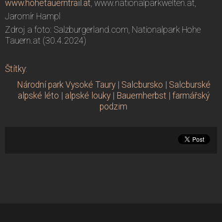
www.hohetauerntrail.at
, www.nationalparkwelten.at,
Jaromír Hampl
Zdroj a foto: Salzburgerland.com, Nationalpark Hohe
Tauern.at (30.4.2024)
Štítky
:
Národní park Vysoké Taury
|
Salcbursko
|
Salcburské
alpské léto
|
alpské louky
|
Bauernherbst
|
farmářský
podzim