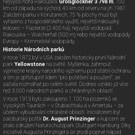
Nejvyšší hora Rakouska:
Großglockner 3 798 m
, 100
km od západu na východ, 40 km od severu na jih 1981:
Založení parku v Korutanech, 75 % plochy musí být
vyřazeno z hospodářského využití, největší rakouský
ledovec – Pasterze (2 400 ha), nejvyšší vodopád
Rakouska – Walcherfall (500 m) nebo největší vodopády
Evropy – Krimmelské vodopády.
Historie Národních parků
V roce 1872 byl v USA založen historicky první Národní
park
Yellowstone
na světě. Myšlenka, zahrnout
výjimečné krajiny národního významu pod státní ochranu
a tím je zpřístupnit lidem "pro potěšení a poučení", se
začala rozmáhat po celém světě. Dodnes vzniklo již více
než 3.000 národních parků a chráněných oblastí.
V roce 1913 bylo zakoupeno 1.100 ha pozemků ve
Vysokých Taurách – v Stubachtalu a v Amertalu – za
účelem vybudování chráněné oblasti. Iniciátorem byl
salcburský politik
Dr.
August Prinzinger
a kupcem se
stalo sdružení Naturschutzpark Stuttgart-Hamburg. Díky
iniciativě Augusta Prinzingera se zrodil poprvé nápad