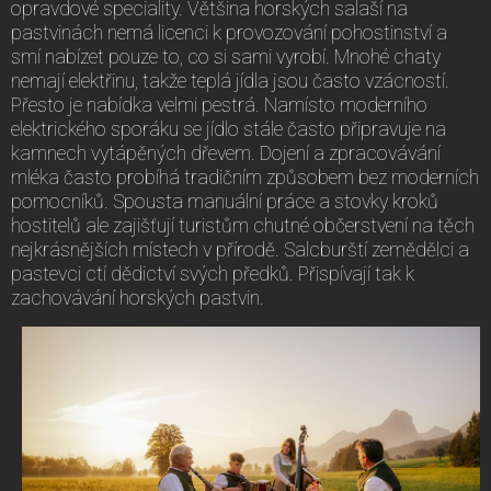
opravdové speciality. Většina horských salaší na
pastvinách nemá licenci k provozování pohostinství a
smí nabízet pouze to, co si sami vyrobí. Mnohé chaty
nemají elektřinu, takže teplá jídla jsou často vzácností.
Přesto je nabídka velmi pestrá. Namísto moderního
elektrického sporáku se jídlo stále často připravuje na
kamnech vytápěných dřevem. Dojení a zpracovávání
mléka často probíhá tradičním způsobem bez moderních
pomocníků. Spousta manuální práce a stovky kroků
hostitelů ale zajišťují turistům chutné občerstvení na těch
nejkrásnějších místech v přírodě. Salcburští zemědělci a
pastevci ctí dědictví svých předků. Přispívají tak k
zachovávání horských pastvin.