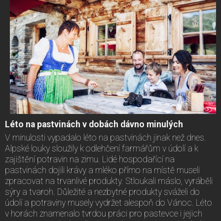
Léto na pastvinách v dobách dávno minulých
V minulosti vypadalo léto na pastvinách jinak než dnes.
Alpské louky sloužily k odlehčení farmářům v údolí a k
zajištění potravin na zimu. Lidé hospodařící na
pastvinách dojili krávy a mléko přímo na místě museli
zpracovat na trvanlivé produkty. Stloukali máslo, vyráběli
sýry a tvaroh. Důležité a nezbytné produkty sváželi do
údolí a potraviny musely vydržet alespoň do Vánoc. Léto
v horách znamenalo tvrdou práci pro pastevce i jejich