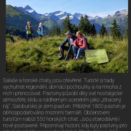
Salaše a horské chaty jsou otevřené. Turisté si tady
vychutnat regionální, domácí pochoutky a na mnoha z
nich i přenocovat. Pastviny působí díky své nostalgické
atmosféře, klidu a nádherným scenériím jako „ztracený
ráj“. Salcbursko je zemí pastvin. Přibližně 1800 pastvin je
obhospodařováno místními farmáři. Občerstvení
turistům nabízí 550 horských chat. Jsou starodávné i
nově postavené. Připomínají historii, kdy byly pastviny pro