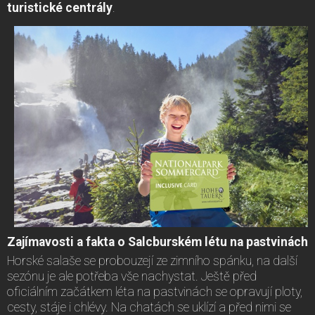
turistické centrály
.
Zajímavosti a fakta o Salcburském létu na pastvinách
Horské salaše se probouzejí ze zimního spánku, na další
sezónu je ale potřeba vše nachystat. Ještě před
oficiálním začátkem léta na pastvinách se opravují ploty,
cesty, stáje i chlévy. Na chatách se uklízí a před nimi se