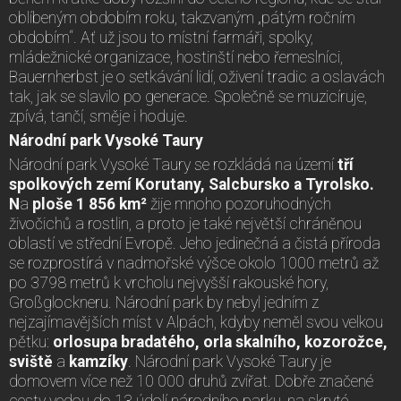
oblíbeným obdobím roku, takzvaným „pátým ročním
obdobím“. Ať už jsou to místní farmáři, spolky,
mládežnické organizace, hostinští nebo řemeslníci,
Bauernherbst je o setkávání lidí, oživení tradic a oslavách
tak, jak se slavilo po generace. Společně se muzicíruje,
zpívá, tančí, směje i hoduje.
Národní park Vysoké Taury
Národní park Vysoké Taury se rozkládá na území
tří
spolkových zemí Korutany, Salcbursko a Tyrolsko.
N
a
ploše 1 8
56 km²
žije mnoho pozoruhodných
živočichů a rostlin, a proto je také největší chráněnou
oblastí ve střední Evropě. Jeho jedinečná a čistá příroda
se rozprostírá v nadmořské výšce okolo 1000 metrů až
po 3798 metrů k vrcholu nejvyšší rakouské hory,
Großglockneru. Národní park by nebyl jedním z
nejzajímavějších míst v Alpách, kdyby neměl svou velkou
pětku:
orlosupa bradatého, orla skalního, kozorožce,
sviště
a
kamzíky
. Národní park Vysoké Taury je
domovem více než 10 000 druhů zvířat. Dobře značené