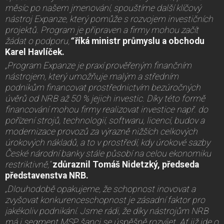
měsíc po našem jmenování, spouštíme další klíčový
nástroj Expanze, který pomůže s rozvojem investičních
projektů. Program je připraven a firmy mohou začít
žádat o podporu,
“
říká ministr průmyslu a obchodu
Karel Havlíček.
„Program Expanze je praxí prověřeným finančním
nástrojem, který umožňuje malým a středním
podnikům financovat prostřednictvím bezúročných
úvěrů od NRB až 50 % jejich investic. Díky této formě
financování mohou firmy realizovat investice např. do
pořízení strojů, technologií, softwaru, licencí, budov a
modernizace provozů za výrazně nižších celkových
úrokových nákladů, a to v prostředí, kdy úrokové sazby
České národní banky stále působí na celou ekonomiku
restriktivně,“
zdůraznil Tomáš Nidetzký, předseda
představenstva NRB.
„Dlouhodobě opakujeme, že schopnost inovovat a
zvyšovat konkurenceschopnost je zásadní faktor pro
jakékoliv podnikání. Jsme rádi, že díky nástrojům NRB
má i segment MSP šanci se úspěšně rozvíjet. Ať již jde o