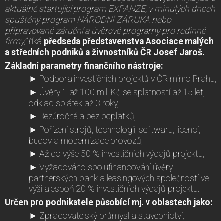
aktuálně startující program EXPANZE, v minulých dnech
spuštěný program NÁRODNÍ ZÁRUKA nebo
připravované záruční a úvěrové programy pro rodinné
firmy,“
říká
předseda představenstva Asociace malých
a středních podniků a živnostníků ČR Josef Jaroš.
Základní parametry finančního nástroje:
► Podpora investičních projektů v ČR mimo Prahu,
► Úvěry 1 až 100 mil. Kč se splatností až 15 let,
odklad splátek až 3 roky,
► Bezúročné a bez poplatků,
► Pořízení strojů, technologií, softwaru, licencí,
budov a modernizace provozů,
► Až do výše 50 % investičních výdajů projektu,
► Vyžadováno spolufinancování úvěry
partnerských bank a leasingových společností ve
výši alespoň 20 % investičních výdajů projektu.
Určen pro podnikatele působící mj. v oblastech jako:
► Zpracovatelský průmysl a stavebnictví;