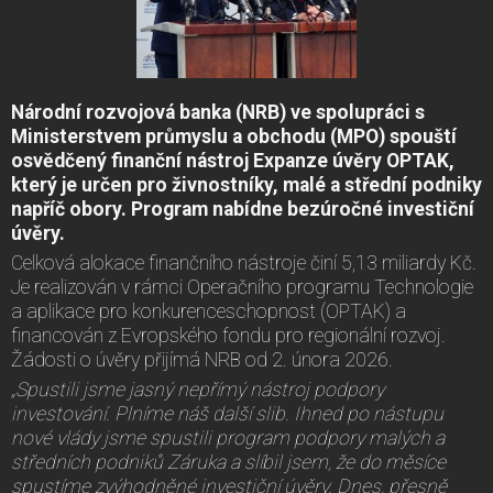
Národní rozvojová banka (NRB) ve spolupráci s
Ministerstvem průmyslu a obchodu (MPO) spouští
osvědčený finanční nástroj Expanze úvěry OPTAK,
který je určen pro živnostníky, malé a střední podniky
napříč obory. Program nabídne bezúročné investiční
úvěry.
Celková alokace finančního nástroje činí 5,13 miliardy Kč.
Je realizován v rámci Operačního programu Technologie
a aplikace pro konkurenceschopnost (OPTAK) a
financován z Evropského fondu pro regionální rozvoj.
Žádosti o úvěry přijímá NRB od 2. února 2026.
„Spustili jsme jasný nepřímý nástroj podpory
investování. Plníme náš další slib. Ihned po nástupu
nové vlády jsme spustili program podpory malých a
středních podniků Záruka a slíbil jsem, že do měsíce
spustíme zvýhodněné investiční úvěry. Dnes, přesně