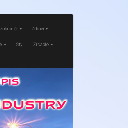
zahraničí
Zdraví
ce
Styl
Zrcadlo