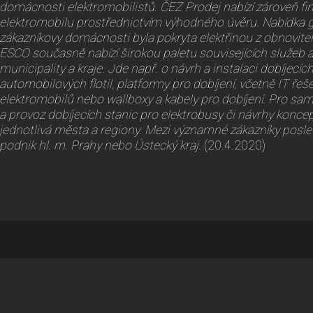
domácnosti elektromobilistů. ČEZ Prodej nabízí zároveň f
elektromobilu prostřednictvím výhodného úvěru. Nabídka g
zákazníkovy domácnosti byla pokryta elektřinou z obnovite
ESCO současně nabízí širokou paletu souvisejících služeb a
municipality a kraje. Jde např. o návrh a instalaci dobíjecích s
automobilových flotil, platformy pro dobíjení, včetně IT řeš
elektromobilů nebo wallboxy a kabely pro dobíjení. Pro sam
a provoz dobíjecích stanic pro elektrobusy či návrhy koncep
jednotlivá města a regiony. Mezi významné zákazníky posle
podnik hl. m. Prahy nebo Ústecký kraj.
(20.4.2020)