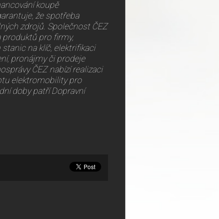
inancování koupě
arantuje, že spotřeba
lných zdrojů. Společnost ČEZ
 produktů pro firmy,
tanic na klíč, elektrifikaci
ení, pronájmy či prodeje
osprávy ČEZ nabízí realizaci
tu elektromobility pro
dní doby patří Dopravní