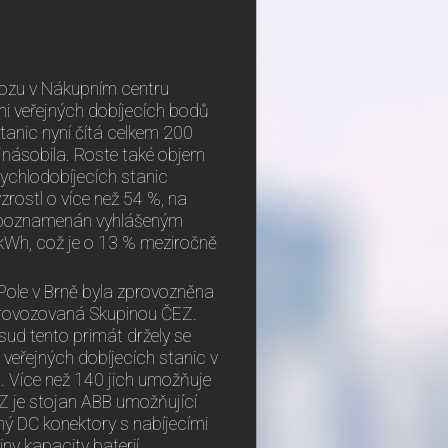
ovozu v Nákupním centru
ami veřejných dobíjecích bodů
stanic nyní čítá celkem 200
jnásobila. Roste také objem
 rychlodobíjecích stanic
zrostl o více než 54 %, na
sti poznamenán vyhlášeným
 kWh, což je o 13 % meziročně
Pole v Brně byla zprovozněna
 provozovaná Skupinou ČEZ.
sud tento primát držely se
 veřejných dobíjecích stanic v
. Více než 140 jich umožňuje
EZ je stojan ABB umožňující
ný DC konektory s nabíjecími
y kapacity baterií