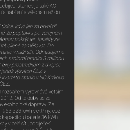
obíjecí stanice je také AC
je nabíjení s výkonem až do
síce, když jen za první tři
sné, že poptávku po veřejném
dnou pokrýt jen lokality se
htít cíleně zaměřovat. Do
tanic v naší síti. Odhadujeme
ech prolomí hranici 3 milionu
 díky prostředkům z dvojice
 jehož výzvách ČEZ v
i kvarteto stanic v NC Královo
 ČEZ.
vým rozsahem vyrovnává větším
 2012. Od té doby se ze
my ekologické dopravy. Za
1 963 523 kWh elektřiny, což
y s kapacitou baterie 36 kWh.
y v celé síti „dobíječek“