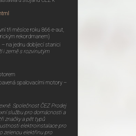
astavila u stojanů ČEZ k
html
ní tři měsíce roku 866 e-aut,
torickým rekordmanem)
– na jednu dobíjecí stanici
rží i země s rozvinutým
motorem
ybavená spalovacími motory –
lexně
. Společnost ČEZ Prodej
exní službu pro domácnosti a
ři značky a pět typů
ustnosti elektroinstalace pro
o zelenou elektřinu pro