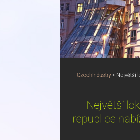
CzechIndustry
>
Největší l
Největší lo
republice nabí