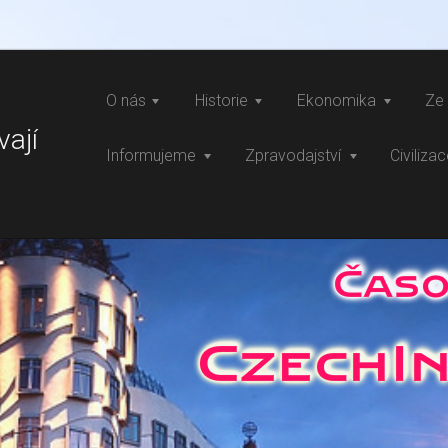
O nás
Historie
Ekonomika
Ze 
vají
Informujeme
Zpravodajství
Civiliza