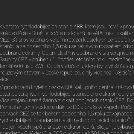
Kvarteto rychlodobíjecích stanic ABB, které jsou nově v pr
Královo Pole v Brně, je počtem stojanů největší mezi lokalit
ČEZ. Síť srovnatelná s většími řetězci klasických čerpacích 
stanic, a za posledního 1,5 roku se tak svým rozsahem zdvo
odebrané elektřiny. Objem elektřiny odebrané v síti veřejných
Skupiny ČEZ v průběhu 1. čtvrtletí letošního roku meziročně v
téměř 600 tisíc kWh. Odběry v březnu, který byl z větší čá
nouzovým stavem v České republice, činily více než 158 tisíc
více.
V prostorách krytého parkoviště Nákupního centra Královo 
čtveřice veřejných rychlodobíjecí stanice pro elektromobily
Více stojanů nemá žádná z lokalit dobíjecích stanic ČEZ. Do
třemi stanicemi Vestec u dálnice D0 a pražský Vypich. Počet
barvách ČEZ se tak během posledního 1,5 roku zdvojnásobil
rychlé dobíjení. Standardem v síti rychlodobíjecích stanic Č
nabíjení všech typů a značek elektromobilů. Stojan je vybave
standardy CHAdeMO a CCS o výkonu až 50 kW a dobití většin