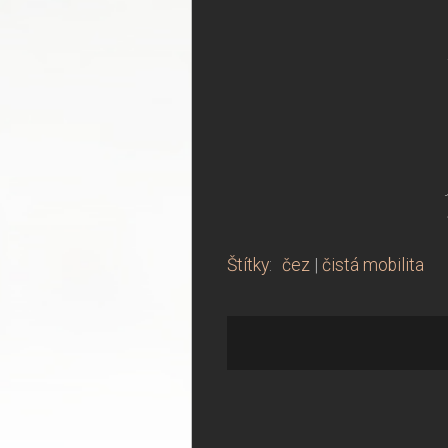
Štítky
:
čez
|
čistá mobilita