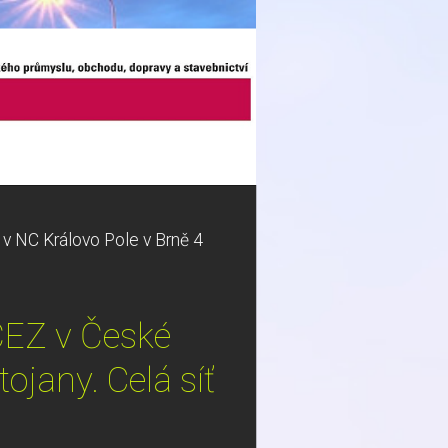
í v NC Královo Pole v Brně 4
 ČEZ v České
ojany. Celá síť