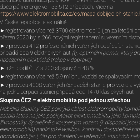
elektrická auta načerpala 959 115 kWh. Celkem loni e-auta z
dočerpání energie ve 153 612 případech. Více na
https://www.elektromobilita.cz/cs/mapa-dobijecich-stanic.
V České republice je aktuálně
►registrováno více než 3700 elektromobilů (jen za letošní prv
březen 2020 byl s 266 novými registracemi suverénním his
►v provozu 412 profesionálních veřejných dobíjecích stanic 
připadá cca 9 elektrických aut
(tj. optimální poměr, který d
nasazením elektrické trakce v dopravě)
►tržní podíl ČEZ s 200 stojany činí 48 %
►registrováno více než 5,9 milionu vozidel se spalovacím 
►v provozu 4008 veřejných čerpacích stanic pro vozidla v
na jednu čerpací stanici připadá cca 1470 klasických aut
Skupina ČEZ = elektromobilita pod jednou střechou
Nabídka Skupiny ČEZ pokrývá oblast elektromobility komp
začala letos na jaře poskytovat elektromobilitu jako kompl
živnostníky. Společně s koupeným vozem (k dispozici jsou t
elektromobilů) nabízí také wallbox, kontrolu dostatečné rob
domácí dobíjení, čip pro dobíjení ve veřejných stanicích neb