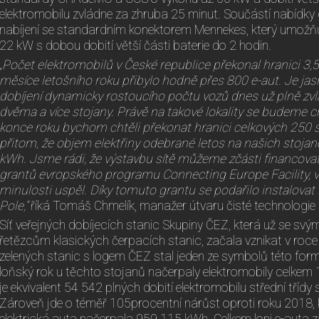
elektromobilu zvládne za zhruba 25 minut. Součástí nabídky d
nabíjení se standardním konektorem Mennekes, který umožňu
22 kW s dobou dobití větší části baterie do 2 hodin.
„Počet elektromobilů v České republice překonal hranici 3,5 ti
měsíce letošního roku přibylo hodně přes 800 e-aut. Je ja
dobíjení dynamicky rostoucího počtu vozů dnes už plně zvlá
dvěma a více stojany. Právě na takové lokality se budeme c
konce roku bychom chtěli překonat hranici celkových 250 s
přitom, že objem elektřiny odebrané letos na našich stojan
kWh. Jsme rádi, že výstavbu sítě můžeme zčásti financovat
grantů evropského programu Connecting Europe Facility, v
minulosti uspěl. Díky tomuto grantu se podařilo instalovat 
Pole,“
říká Tomáš Chmelík, manažer útvaru čisté technologie
Síť veřejných dobíjecích stanic Skupiny ČEZ, která už se s
řetězcům klasických čerpacích stanic, začala vznikat v roce
zelených stanic s logem ČEZ stal jeden ze symbolů této for
loňský rok u těchto stojanů načerpaly elektromobily celkem 
je ekvivalent 54 542 plných dobití elektromobilu střední tříd
Zároveň jde o téměř 105procentní nárůst oproti roku 2018, kd