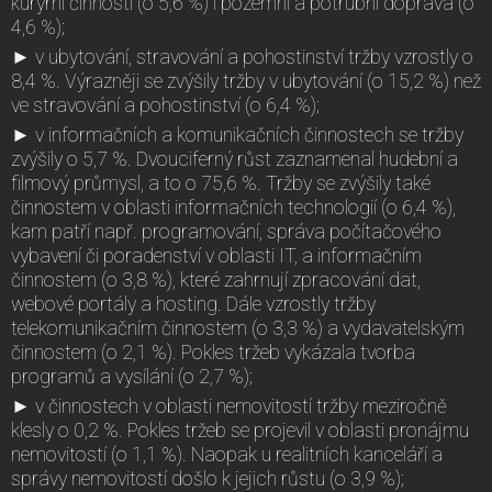
kurýrní činnosti (o 5,6 %) i pozemní a potrubní doprava (o
4,6 %);
► v ubytování, stravování a pohostinství tržby vzrostly o
8,4 %. Výrazněji se zvýšily tržby v ubytování (o 15,2 %) než
ve stravování a pohostinství (o 6,4 %);
► v informačních a komunikačních činnostech se tržby
zvýšily o 5,7 %. Dvouciferný růst zaznamenal hudební a
filmový průmysl, a to o 75,6 %. Tržby se zvýšily také
činnostem v oblasti informačních technologií (o 6,4 %),
kam patří např. programování, správa počítačového
vybavení či poradenství v oblasti IT, a informačním
činnostem (o 3,8 %), které zahrnují zpracování dat,
webové portály a hosting. Dále vzrostly tržby
telekomunikačním činnostem (o 3,3 %) a vydavatelským
činnostem (o 2,1 %). Pokles tržeb vykázala tvorba
programů a vysílání (o 2,7 %);
► v činnostech v oblasti nemovitostí tržby meziročně
klesly o 0,2 %. Pokles tržeb se projevil v oblasti pronájmu
nemovitostí (o 1,1 %). Naopak u realitních kanceláří a
správy nemovitostí došlo k jejich růstu (o 3,9 %);