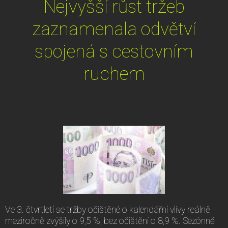
Nejvyšší růst tržeb
zaznamenala odvětví
spojená s cestovním
ruchem
Ve 3. čtvrtletí se tržby očištěné o kalendářní vlivy reálně
meziročně zvýšily o 9,5 %, bez očištění o 8,9 %. Sezónně