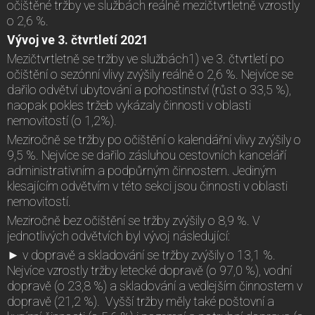
očištěné tržby ve službách reálně mezičtvrtletně vzrostly
o 2,6 %.
Vývoj ve 3. čtvrtletí 2021
Mezičtvrtletně se tržby ve službách1) ve 3. čtvrtletí po
očištění o sezónní vlivy zvýšily reálně o 2,6 %. Nejvíce se
dařilo odvětví ubytování a pohostinství (růst o 33,5 %),
naopak pokles tržeb vykázaly činnosti v oblasti
nemovitostí (o 1,2%).
Meziročně se tržby po očištění o kalendářní vlivy zvýšily o
9,5 %. Nejvíce se dařilo zásluhou cestovních kanceláří
administrativním a podpůrným činnostem. Jediným
klesajícím odvětvím v této sekci jsou činnosti v oblasti
nemovitostí.
Meziročně bez očištění se tržby zvýšily o 8,9 %. V
jednotlivých odvětvích byl vývoj následující:
► v dopravě a skladování se tržby zvýšily o 13,1 %.
Nejvíce vzrostly tržby letecké dopravě (o 97,0 %), vodní
dopravě (o 23,8 %) a skladování a vedlejším činnostem v
dopravě (21,2 %). Vyšší tržby měly také poštovní a