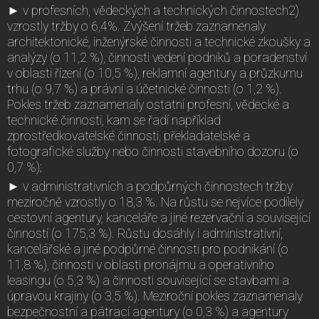
► v profesních, vědeckých a technických činnostech2)
vzrostly tržby o 6,4%. Zvýšení tržeb zaznamenaly
architektonické, inženýrské činnosti a technické zkoušky a
analýzy (o 11,2 %), činnosti vedení podniků a poradenství
v oblasti řízení (o 10,5 %), reklamní agentury a průzkumu
trhu (o 9,7 %) a právní a účetnické činnosti (o 1,2 %).
Pokles tržeb zaznamenaly ostatní profesní, vědecké a
technické činnosti, kam se řadí například
zprostředkovatelské činnosti, překladatelské a
fotografické služby nebo činnosti stavebního dozoru (o
0,7 %);
► v administrativních a podpůrných činnostech tržby
meziročně vzrostly o 18,3 %. Na růstu se nejvíce podílely
cestovní agentury, kanceláře a jiné rezervační a související
činností (o 175,3 %). Růstu dosáhly i administrativní,
kancelářské a jiné podpůrné činnosti pro podnikání (o
11,8 %), činnosti v oblasti pronájmu a operativního
leasingu (o 5,3 %) a činnosti související se stavbami a
úpravou krajiny (o 3,5 %). Meziroční pokles zaznamenaly
bezpečnostní a pátrací agentury (o 0,3 %) a agentury