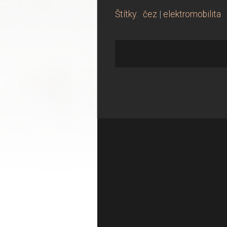
Štítky
:
čez
|
elektromobilita