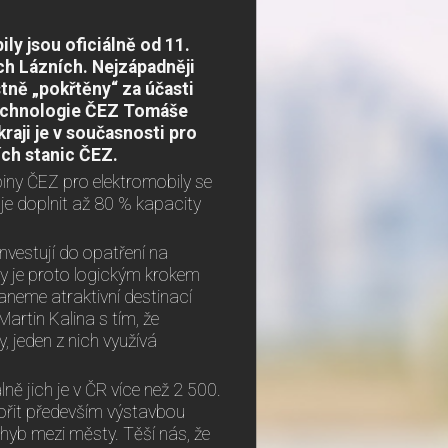
ly jsou oficiálně od 11.
ch Lázních. Nejzápadněji
tně „pokřtěny“ za účasti
 technologie ČEZ Tomáše
aji je v současnosti pro
ích stanic ČEZ.
iny ČEZ pro elektromobily se
je doplnit až 80 % kapacity
nvestují do opatření na
y je proto logickým krokem
aneme atraktivní destinací
artin Kalina s tím, že
, jeden z nich využívá
ě jich je v ČR více než 2 500.
pořit především výstavbou
ohyb mezi městy. Těší nás, že