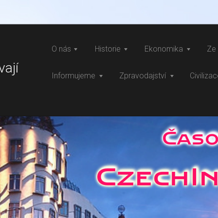
O nás
Historie
Ekonomika
Ze 
vají
Informujeme
Zpravodajství
Civiliza