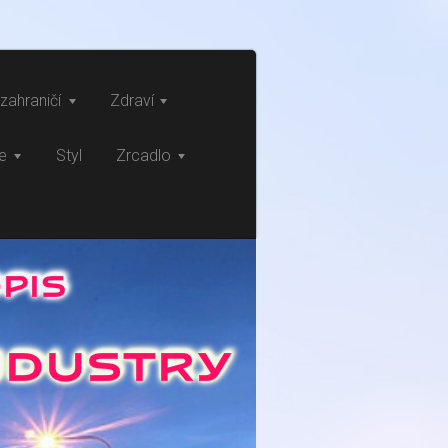
zahraničí
Zdraví
ce
Styl
Zrcadlo