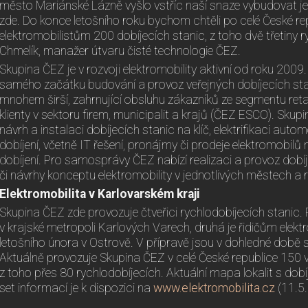
město Mariánské Lázně vyšlo vstříc naší snaze vybudovat jed
zde. Do konce letošního roku bychom chtěli po celé České re
elektromobilistům 200 dobíjecích stanic, z toho dvě třetiny 
Chmelík, manažer útvaru čisté technologie ČEZ.
Skupina ČEZ je v rozvoji elektromobility aktivní od roku 2009.
samého začátku budování a provoz veřejných dobíjecích sta
mnohem širší, zahrnující obsluhu zákazníků ze segmentu retail
klienty v sektoru firem, municipalit a krajů (ČEZ ESCO). Skupi
návrh a instalaci dobíjecích stanic na klíč, elektrifikaci autom
dobíjení, včetně IT řešení, pronájmy či prodeje elektromobilů
dobíjení. Pro samosprávy ČEZ nabízí realizaci a provoz dobí
či návrhy konceptu elektromobility v jednotlivých městech a 
Elektromobilita v Karlovarském kraji
Skupina ČEZ zde provozuje čtveřici rychlodobíjecích stanic. 
v krajské metropoli Karlových Varech, druhá je řidičům elekt
letošního února v Ostrově. V přípravě jsou v dohledné době st
Aktuálně provozuje Skupina ČEZ v celé České republice 150 v
z toho přes 80 rychlodobíjecích. Aktuální mapa lokalit s dob
set informací je k dispozici na
www.elektromobilita.cz
(11.5