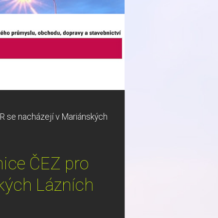
ČR se nacházejí v Mariánských
nice ČEZ pro
ských Lázních