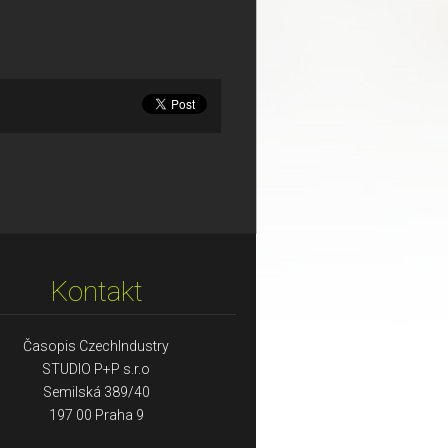
Kontakt
Časopis CzechIndustry
STUDIO P+P s.r.o
Semilská 389/40
197 00 Praha 9