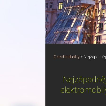
CzechIndustry
>
Nejzápadněji
Nejzápadněj
elektromobil