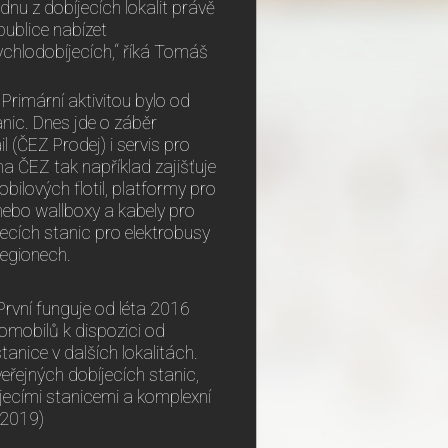
nu z dobíjecích lokalit právě
publice nabízet
rychlodobíjecích,“ říká Tomáš
 Primární aktivitou bylo od
nic. Dnes jde o záběr
 (ČEZ Prodej) i servis pro
na ČEZ tak například zajišťuje
obilových flotil, platformy pro
 nebo wallboxy a kabely pro
jecích stanic pro elektrobusy
regionech.
První funguje od léta 2016
romobilů k dispozici od
anice v dalších lokalitách.
eřejných dobíjecích stanic,
íjecími stanicemi a komplexní
.2019)