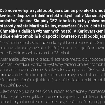
Dvě nové veřejné rychlodobíjecí stanice pro elektromobi
května k dispozici řidičům elektrických aut v Mariánský
umístěné stanice Skupiny ČEZ tohoto typu byly slavnos
starosty města Martina Kaliny, manažera útvaru čisté
Chmelíka a dalších významných hostů. V Karlovarském kr
řidiče elektromobilů k dispozici kvarteto rychlodobíjec
Nejzápadněji položená tuzemská rychlodobíjecí lokalita Skup
nachází v Masarykově ulici. Každý z dvojice stojanů umožňu
baterií elektromobilu za zhruba 25 minut.
„Mariánské Lázně jako tradiční lázeňské město dlouhodobě i
ochranu ovzduší. Podpora výstavby zázemí pro elektromobil
v našem snažení. Věříme, že díky této spolupráci s ČEZ se st
pro uživatele této ekologické formy dopravy,“ uvedl starosta M
Mariánské Lázně mají aktuálně ve své flotile dva elektromobily
městská policie.
„Elektromobily už na českých silnicích zdomácněly, momentáln
Jako největší energetika chceme rozvoj elektromobility pod
robustní rychlodobíjecí infrastruktury, která umožní rychlý p