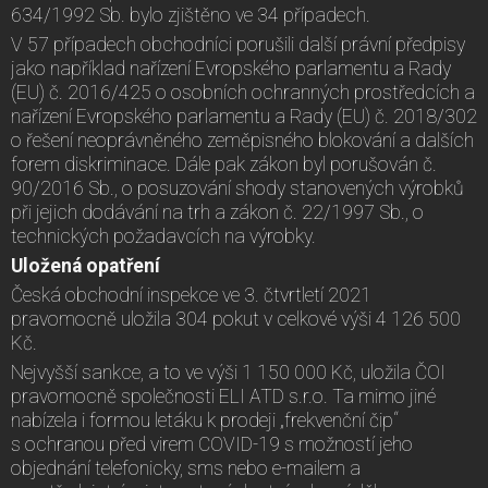
634/1992 Sb. bylo zjištěno ve 34 případech.
V 57 případech obchodníci porušili další právní předpisy
jako například nařízení Evropského parlamentu a Rady
(EU) č. 2016/425 o osobních ochranných prostředcích a
nařízení Evropského parlamentu a Rady (EU) č. 2018/302
o řešení neoprávněného zeměpisného blokování a dalších
forem diskriminace. Dále pak zákon byl porušován č.
90/2016 Sb., o posuzování shody stanovených výrobků
při jejich dodávání na trh a zákon č. 22/1997 Sb., o
technických požadavcích na výrobky.
Uložená opatření
Česká obchodní inspekce ve 3. čtvrtletí 2021
pravomocně uložila 304 pokut v celkové výši 4 126 500
Kč.
Nejvyšší sankce, a to ve výši 1 150 000 Kč, uložila ČOI
pravomocně společnosti ELI ATD s.r.o. Ta mimo jiné
nabízela i formou letáku k prodeji „frekvenční čip“
s ochranou před virem COVID-19 s možností jeho
objednání telefonicky, sms nebo e-mailem a