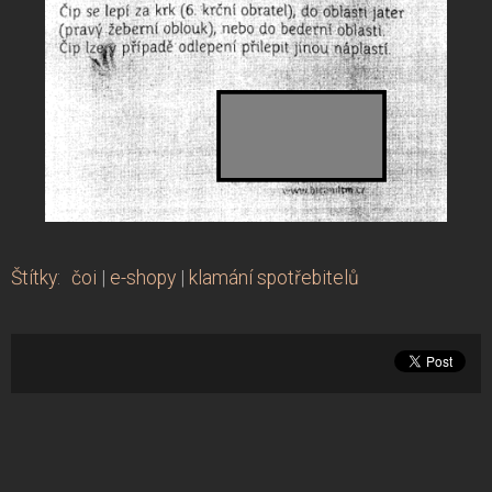
Štítky
:
čoi
|
e-shopy
|
klamání spotřebitelů