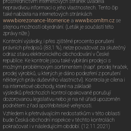
prostřednictvím internetových stránek uváděla
nepravdivou informaci o jeho vlastnostech. Tento čip
také nabízela na internetových stránkách
www.biorezonance-litomerice
a
www.bicomltm.cz
se
stejnou možností objednání. (Leták je součástí této
zprávy níže.)
Kontrolní výsledky, i přes zjištěné procento porušení
právních předpisů (83,1 %), nelze považovat za skutečný
odraz stavu elektronického obchodování v České
republice. Ke kontrole jsou také vybíráni prodejci s
možným problémovým sortimentem (např. prodej hraček,
prodej výrobků, u kterých je dáno podezření z porušení
některých práv duševního vlastnictví). Kontrola je cílena i
na internetové obchody, které na základě
výsledků předchozích kontrol opakovaně porušují
dozorovanou legislativu nebo je na ně úřad upozorněn
podnětem z řad spotřebitelské veřejnosti.
Vzhledem k přetrvávajícím nedostatkům v této oblasti
bude Česká obchodní inspekce v těchto kontrolách
pokračovat i v následujícím období. (12.11.2021)