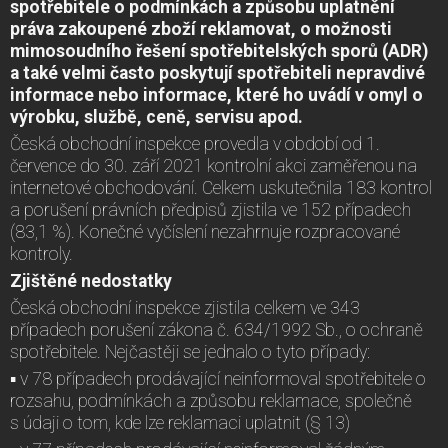
spotřebitele o podmínkách a způsobu uplatnění
práva zakoupené zboží reklamovat, o možnosti
mimosoudního řešení spotřebitelských sporů (ADR)
a také velmi často poskytují spotřebiteli nepravdivé
informace nebo informace, které ho uvádí v omyl o
výrobku, službě, ceně, servisu apod.
Česká obchodní inspekce provedla v období od 1.
července do 30. září 2021 kontrolní akci zaměřenou na
internetové obchodování. Celkem uskutečnila 183 kontrol
a porušení právních předpisů zjistila ve 152 případech
(83,1 %). Konečné vyčíslení nezahrnuje rozpracované
kontroly.
Zjištěné nedostatky
Česká obchodní inspekce zjistila celkem ve 343
případech porušení zákona č. 634/1992 Sb., o ochraně
spotřebitele. Nejčastěji se jednalo o tyto případy:
▪ v 78 případech prodávající neinformoval spotřebitele o
rozsahu, podmínkách a způsobu reklamace, společně
s údaji o tom, kde lze reklamaci uplatnit (§ 13)