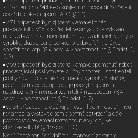
▪ v 77 případech prodávající neinformoval žádným
způsobem spotřebitele o subjektu mimosoudního řešení
spotřebitelských sporů - ADR (§ 14)
▪ v 71 případech bylo zjištěno klamavé konání
prodávajícího vůči spotřebiteli ve smyslu poskytování
nepravdivých informací či informací uvádějících v omyl o
výrobku, službě, ceně, servisu, prodávajícím, právech
spotřebitele, atp. (§ 4 odst. 4 v návaznosti na § 5 odst. 1,
2, 3)
▪ v 59 případech bylo zjištěno klamavé opomenutí, neboť
prodávající či poskytovatel služby opomenul spotřebiteli
poskytnout podstatné informace o výrobku či službě,
popř. informace zatajil nebo je poskytl nejasným,
nejednoznačným či nesrozumitelným způsobem (§ 4
odst. 4 v návaznosti na § 5a odst. 1, 2)
▪ ve 24 případech prodávající nesplnil povinnost přijmout
reklamaci a vystavit o tom písemné potvrzení a dále
povinnost o reklamaci rozhodnout a vyřídit ji ve
stanovené lhůtě (§ 19 odst. 1, 3)
Méně časté porušení dalších ustanovení zákona č.