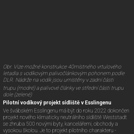
Obr. Vize možné konstrukce 40místného vrtulového
letadla s vodíkovým palivočlánkovým pohonem podle
DLR. Nádrže na vodík jsou umístěny v zadní části
trupu (modré) a palivové články ve střední části trupu
dole (zelené)
Pilotní vodíkový projekt sídliště v Esslingenu
Ve švábském Esslingenu má být do roku 2022 dokončen
projekt nového klimaticky neutrálního sídliště Weststadt
se zhruba 500 novými byty, kancelářemi, obchody a
vysokou školou. Je to projekt pilotního charakteru -