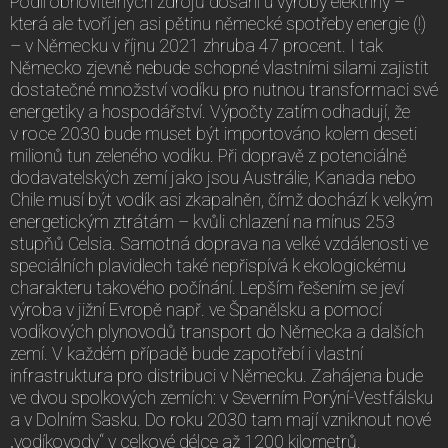
Podíl obnovitelných zdrojů dosáhl u výroby elektřiny –
která ale tvoří jen asi pětinu německé spotřeby energie (!)
– v Německu v říjnu 2021 zhruba 47 procent. I tak
Německo zjevně nebude schopné vlastními silami zajistit
dostatečné množství vodíku pro nutnou transformaci své
energetiky a hospodářství. Výpočty zatím odhadují, že
v roce 2030 bude muset být importováno kolem deseti
milionů tun zeleného vodíku. Při dopravě z potenciálně
dodavatelských zemí jako jsou Austrálie, Kanada nebo
Chile musí být vodík asi zkapalněn, čímž dochází k velkým
energetickým ztrátám – kvůli chlazení na mínus 253
stupňů Celsia. Samotná doprava na velké vzdálenosti ve
speciálních plavidlech také nepřispívá k ekologickému
charakteru takového počínání. Lepším řešením se jeví
výroba v jižní Evropě např. ve Španělsku a pomocí
vodíkových plynovodů transport do Německa a dalších
zemí. V každém případě bude zapotřebí i vlastní
infrastruktura pro distribuci v Německu. Zahájena bude
ve dvou spolkových zemích: v Severním Porýní-Vestfálsku
a v Dolním Sasku. Do roku 2030 tam mají vzniknout nové
„vodíkovody“ v celkové délce až 1200 kilometrů.