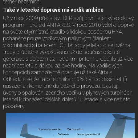
téměř bezemisní.
Také v letecké dopravě má vodík ambice
Už v roce 2009 představil DLR svůj první letecký vodíkový
program – projekt ANTARES. V roce 2016 vzlétlo poprvé
na světě čtyřmístné letadlo s lidskou posádkou HY4,
poháněné pouze vodíkovým palivovým článkem
v kombinaci s bateriemi. Od té doby je letadlo se dvěma
trupy průběžně vylepšováno až do současné šesté
generace s doletem až 1500 km, přitom proběhlo už více
než třicet letů s délkou až dvě hodiny. Na vodíkových
koncepcích samozřejmě pracuje už také Airbus.
Odhaduje se, že tato technika může být do deseti let (!)
nasazena i komerčně do běžného provozu. Existují i
úvahy o spalování zeleného vodíku v plynových turbínách
letadel k dosažení delších doletů i u letadel s více než sto
pasažéry.