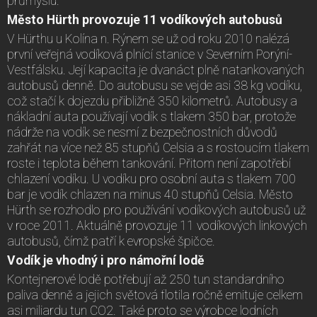
průmyslu.
Město Hürth provozuje 11 vodíkových autobusů
V Hürthu u Kolína n. Rýnem se už od roku 2010 nalézá
první veřejná vodíková plnící stanice v Severním Porýní-
Vestfálsku. Její kapacita je dvanáct plně natankovaných
autobusů denně. Do autobusu se vejde asi 38 kg vodíku,
což stačí k dojezdu přibližně 350 kilometrů. Autobusy a
nákladní auta používají vodík s tlakem 350 bar, protože
nádrže na vodík se nesmí z bezpečnostních důvodů
zahřát na více než 85 stupňů Celsia a s rostoucím tlakem
roste i teplota během tankování. Přitom není zapotřebí
chlazení vodíku. U vodíku pro osobní auta s tlakem 700
bar je vodík chlazen na minus 40 stupňů Celsia. Město
Hürth se rozhodlo pro používání vodíkových autobusů už
v roce 2011. Aktuálně provozuje 11 vodíkových linkových
autobusů, čímž patří k evropské špičce.
Vodík je vhodný i pro námořní lodě
Kontejnerové lodě potřebují až 250 tun standardního
paliva denně a jejich světová flotila ročně emituje celkem
asi miliardu tun CO2. Také proto se výrobce lodních