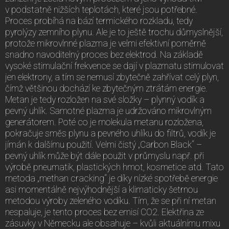
v podstatně nižších teplotách, které jsou potřebné.
Proces probíhá na bází termického rozkladu, tedy
pyrolýzy zemního plynu. Ale je to ještě trochu důmyslnější,
protože mikrovlnné plazma je velmi efektivní poměrně
snadno navoditelný proces bez elektrod. Na základě
vysoké stimulační frekvence se dají v plazmatu stimulovat
jen elektrony, a tím se nemusí zbytečně zahřívat celý plyn,
čímž většinou dochází ke zbytečným ztrátám energie.
Metan je tedy rozložen na své složky – plynný vodík a
pevný uhlík. Samotné plazma je udržováno mikrovlným
generátorem. Poté co je molekula metanu rozložena,
pokračuje směs plynu a pevného uhlíku do filtrů, vodík je
jímán k dalšímu použití. Velmi čistý „Carbon Black“ –
pevný uhlík může být dále použit v průmyslu např. při
výrobě pneumatik, plastických hmot, kosmetice atd. Tato
metoda „methan cracking“ je díky nízké spotřebě energie
asi momentálně nejvýhodnější a klimaticky šetrnou
metodou výroby zeleného vodíku. Tím, že se při ní metan
nespaluje, je tento proces bez emisí CO2. Elektřina ze
zásuvky v Německu ale obsahuje – kvůli aktuálnímu mixu