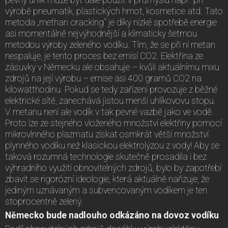
pevný uhlík může být dále použit v průmyslu např. při
výrobě pneumatik, plastických hmot, kosmetice atd. Tato
metoda „methan cracking“ je díky nízké spotřebě energie
asi momentálně nejvýhodnější a klimaticky šetrnou
metodou výroby zeleného vodíku. Tím, že se při ní metan
nespaluje, je tento proces bez emisí CO2. Elektřina ze
zásuvky v Německu ale obsahuje – kvůli aktuálnímu mixu
zdrojů na její výrobu – emise asi 400 gramů CO2 na
kilowatthodinu. Pokud se tedy zařízení provozuje z běžné
elektrické sítě, zanechává jistou menší uhlíkovovu stopu.
V metanu není ale vodík v tak pevné vazbě jako ve vodě.
Proto lze ze stejného vloženého množství elektřiny pomocí
mikrovlnného plazmatu získat osmkrát větší množství
plynného vodíku než klasickou elektrolýzou z vody! Aby se
taková rozumná technologie skutečně prosadila i bez
výhradního využití obnovitelných zdrojů, bylo by zapotřebí
zbavit se rigorózní ideologie, která aktuálně nařizuje, že
jediným uznávaným a subvencovaným vodíkem je ten
stoprocentně zelený.
Německo bude nadlouho odkázáno na dovoz vodíku