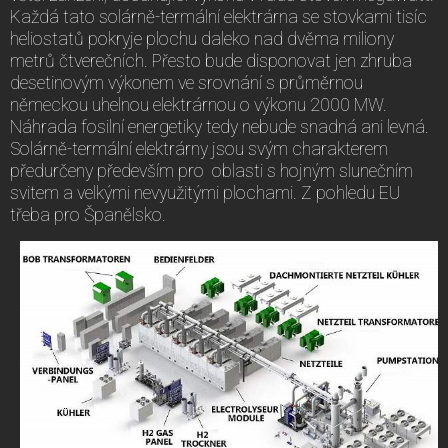
Každá tato solárně-termální elektrárna se stovkami tisíc
heliostatů pokryje plochu daleko nad dvěma miliony
metrů čtverečních. Přesto bude disponovat jen zhruba
desetinovým výkonem ve srovnání s průměrnou
německou uhelnou elektrárnou o výkonu 2000 MW.
Náhrada fosilní energetiky tedy nebude snadná ani levná.
Solárně-termální elektrárny jsou svým charakterem
předurčeny především pro oblasti s hojným slunečním
svitem a velkými nevyužitými plochami. Z pohledu EU
třeba pro Španělsko.