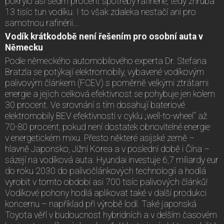
pokrylo asi sedm procent spotřeby rafinérie, tedy zhruba
13 tisíc tun vodíku. I to však zdaleka nestačí ani pro
samotnou rafinérii...
Vodík krátkodobě není řešením pro osobní auta v
Německu
Podle německého automobilového experta Dr. Stefana
Bratzla se potýkají elektromobily, vybavené vodíkovým
palivovým článkem (FCEV) s poměrně velkými ztrátami
energie a jejich celková efektivnost se pohybuje jen kolem
30 procent. Ve srovnání s tím dosahují bateriové
elektromobily BEV efektivnosti v cyklu „well-to-wheel“ až
70-80 procent, pokud není dostatek obnovitelné energie
v energetickém mixu. Přesto některé asijské země –
hlavně Japonsko, Jižní Korea a v poslední době i Čína –
sázejí na vodíková auta. Hyundai investuje 6,7 miliardy eur
do roku 2030 do palivočlánkových technologií a hodlá
vyrobit v tomto období asi 700 tisíc palivových článků!
Vodíkové pohony hodlá aplikovat také v další produkci
koncernu – například při výrobě lodí. Také japonská
Toyota věří v budoucnost hybridních a v delším časovém