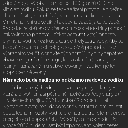
zdrojů na její výrobu – emise asi 400 gramů CO2 na
kilowatthodinu. Pokud se tedy zařízení provozuje z běžné
elektrické sítě, zanechává jistou menší uhlíkovovu stopu.
V metanu není ale vodík v tak pevné vazbě jako ve vodě.
Proto lze ze stejného vloženého množství elektřiny pomocí
mikrovlnného plazmatu získat osmkrát větší množství
plynného vodíku než klasickou elektrolýzou z vody! Aby se
taková rozumná technologie skutečně prosadila i bez
výhradního využití obnovitelných zdrojů, bylo by zapotřebí
zbavit se rigorózní ideologie, která aktuálně nařizuje, že
jediným uznávaným a subvencovaným vodíkem je ten
stoprocentně zelený.
Německo bude nadlouho odkázáno na dovoz vodíku
Podíl obnovitelných zdrojů dosáhl u výroby elektřiny –
která ale tvoří jen asi pětinu německé spotřeby energie (!)
– v Německu v říjnu 2021 zhruba 47 procent. I tak
Německo zjevně nebude schopné vlastními silami zajistit
dostatečné množství vodíku pro nutnou transformaci své
energetiky a hospodářství. Výpočty zatím odhadují, že
v roce 2030 bude muset být importováno kolem deseti