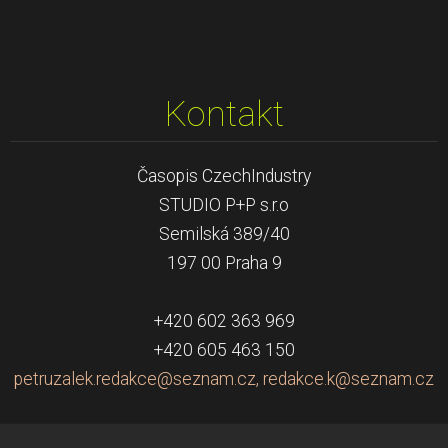
Kontakt
Časopis CzechIndustry
STUDIO P+P s.r.o
Semilská 389/40
197 00 Praha 9
+420 602 363 969
+420 605 463 150
petruzalek.redakce@seznam.cz, redakce.k@seznam.cz