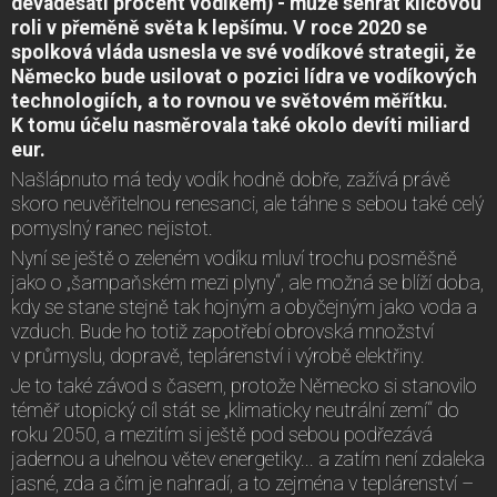
devadesáti procent vodíkem) - může sehrát klíčovou
roli v přeměně světa k lepšímu. V roce 2020 se
spolková vláda usnesla ve své vodíkové strategii, že
Německo bude usilovat o pozici lídra ve vodíkových
technologiích, a to rovnou ve světovém měřítku.
K tomu účelu nasměrovala také okolo devíti miliard
eur.
Našlápnuto má tedy vodík hodně dobře, zažívá právě
skoro neuvěřitelnou renesanci, ale táhne s sebou také celý
pomyslný ranec nejistot.
Nyní se ještě o zeleném vodíku mluví trochu posměšně
jako o „šampaňském mezi plyny“, ale možná se blíží doba,
kdy se stane stejně tak hojným a obyčejným jako voda a
vzduch. Bude ho totiž zapotřebí obrovská množství
v průmyslu, dopravě, teplárenství i výrobě elektřiny.
Je to také závod s časem, protože Německo si stanovilo
téměř utopický cíl stát se „klimaticky neutrální zemí“ do
roku 2050, a mezitím si ještě pod sebou podřezává
jadernou a uhelnou větev energetiky... a zatím není zdaleka
jasné, zda a čím je nahradí, a to zejména v teplárenství –