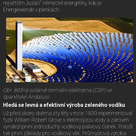
největším „koláči“ německé energetiky, kde je
Energiewende v plenkách.
Obr. Běžná solárně-termální elektrárna (CSP) ve
španělské Andalusii
Hledá se levná a efektivní výroba zeleného vodíku
Už před skoro dvěma sty léty v roce 1839 experimentoval
fyzik William Robert Grove s elektrolýzou vody a zároveň
vynalezl první jednoduchý vodíkový palivový článek. Položil
tak první základy pro vodíkový věk. Průmyslová výroba