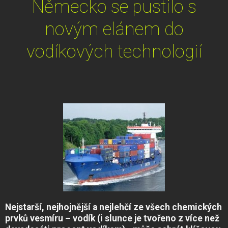
Německo se pustilo s
novým elánem do
vodíkových technologií
Nejstarší, nejhojnější a nejlehčí ze všech chemických
prvků vesmíru – vodík (i slunce je tvořeno z více než