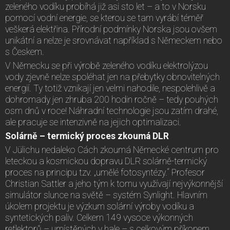
zeleného vodíku probíhá již asi sto let – a to v Norsku
pomocí vodní energie, se kterou se tam vyrábí téměř
veškerá elektřina. Přírodní podmínky Norska jsou ovšem
unikátní a nelze je srovnávat například s Německem nebo
s Českem.
V Německu se při výrobě zeleného vodíku elektrolýzou
vody zjevně nelze spoléhat jen na přebytky obnovitelných
energií. Ty totiž vznikají jen velmi nahodile, nespolehlivě a
dohromady jen zhruba 200 hodin ročně – tedy pouhých
osm dnů v roce! Náhradní technologie jsou zatím drahé,
ale pracuje se intenzivně na jejich optimalizaci.
Solárně – termický proces zkoumá DLR
V Jülichu nedaleko Cách zkoumá Německé centrum pro
leteckou a kosmickou dopravu DLR solárně-termický
proces na principu tzv. „umělé fotosyntézy.“ Profesor
Christian Sattler a jeho tým k tomu využívají nejvýkonnější
simulátor slunce na světě – systém Synlight. Hlavním
úkolem projektu je výzkum solární výroby vodíku a
syntetických paliv. Celkem 149 vysoce výkonných
reflektorů – umístěných v hale – s celkovým příkonem