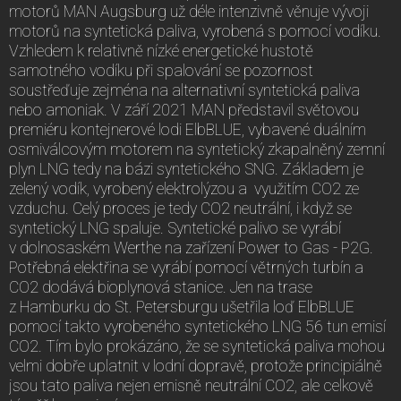
motorů MAN Augsburg už déle intenzivně věnuje vývoji
motorů na syntetická paliva, vyrobená s pomocí vodíku.
Vzhledem k relativně nízké energetické hustotě
samotného vodíku při spalování se pozornost
soustřeďuje zejména na alternativní syntetická paliva
nebo amoniak. V září 2021 MAN představil světovou
premiéru kontejnerové lodi ElbBLUE, vybavené duálním
osmiválcovým motorem na syntetický zkapalněný zemní
plyn LNG tedy na bázi syntetického SNG. Základem je
zelený vodík, vyrobený elektrolýzou a využitím CO2 ze
vzduchu. Celý proces je tedy CO2 neutrální, i když se
syntetický LNG spaluje. Syntetické palivo se vyrábí
v dolnosaském Werthe na zařízení Power to Gas - P2G.
Potřebná elektřina se vyrábí pomocí větrných turbín a
CO2 dodává bioplynová stanice. Jen na trase
z Hamburku do St. Petersburgu ušetřila loď ElbBLUE
pomocí takto vyrobeného syntetického LNG 56 tun emisí
CO2. Tím bylo prokázáno, že se syntetická paliva mohou
velmi dobře uplatnit v lodní dopravě, protože principiálně
jsou tato paliva nejen emisně neutrální CO2, ale celkově