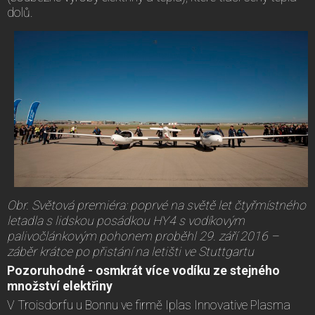
dolů.
Obr. Světová premiéra: poprvé na světě let čtyřmístného
letadla s lidskou posádkou HY4 s vodíkovým
palivočlánkovým pohonem proběhl 29. září 2016 –
záběr
krátce po přistání na letišti ve Stuttgartu
Pozoruhodné - osmkrát více vodíku ze stejného
množství elektřiny
V Troisdorfu u Bonnu ve firmě Iplas Innovative Plasma