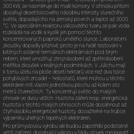
300 kW, se nasměruje do malé komory. V ohnisku přitom
dosahují desetitisícového násobku intenzity slunečního
světla, dopadajícího na zemský povrch a teplot až 3000
°C. Ve speciálním reaktoru válcovitého tvaru se pak voda
rozkládá na vodík a kyslík jen pomocí těchto
koncentrovaných paprsků umělého slunce. Laboratorní
zkoušky dopadly přiznivě, proto je na řadě testování v
běžných solárně-termálních elektrárnách pod širým
nebem, které umožňují ztrojnásobení až zpětinásobení
měřítka zkoušek v reálných podmínkách. V Jülichu mají
k tomu účelu na ploše deseti hektarů více než dva tisíce
pohyblivých zrcadel – heliostatů, které mohou u těchto
elektráren mít vlastní jednotlivou plochu až kolem sto
metrů čtverečních. Ty koncentrují světlo do malých
ohnisek ve dvou věžích. Hustota záření resp. energetická
hustota v těchto malých ohniscích může dosáhnout až
čtyřnásobku energetické hustoty, dosažitelné na trubce
výparníku uhelných tepelných elektráren.
Pro průmyslovou výrobu ale budou zapotřebí podstatně
větší zařízení, dosahující výkonu v řádu stovek megawatt.