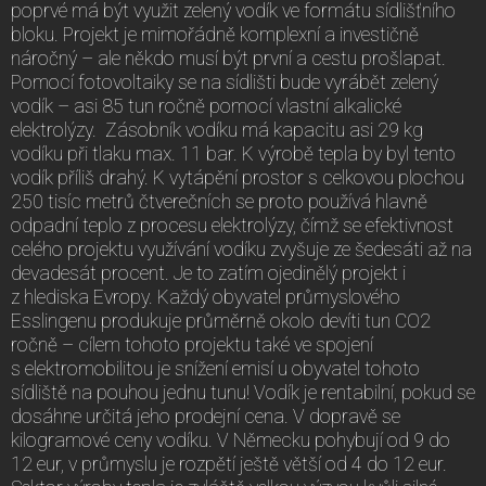
poprvé má být využit zelený vodík ve formátu sídlišťního
bloku. Projekt je mimořádně komplexní a investičně
náročný – ale někdo musí být první a cestu prošlapat.
Pomocí fotovoltaiky se na sídlišti bude vyrábět zelený
vodík – asi 85 tun ročně pomocí vlastní alkalické
elektrolýzy. Zásobník vodíku má kapacitu asi 29 kg
vodíku při tlaku max. 11 bar. K výrobě tepla by byl tento
vodík příliš drahý. K vytápění prostor s celkovou plochou
250 tisíc metrů čtverečních se proto používá hlavně
odpadní teplo z procesu elektrolýzy, čímž se efektivnost
celého projektu využívání vodíku zvyšuje ze šedesáti až na
devadesát procent. Je to zatím ojedinělý projekt i
z hlediska Evropy. Každý obyvatel průmyslového
Esslingenu produkuje průměrně okolo devíti tun CO2
ročně – cílem tohoto projektu také ve spojení
s elektromobilitou je snížení emisí u obyvatel tohoto
sídliště na pouhou jednu tunu! Vodík je rentabilní, pokud se
dosáhne určitá jeho prodejní cena. V dopravě se
kilogramové ceny vodíku. V Německu pohybují od 9 do
12 eur, v průmyslu je rozpětí ještě větší od 4 do 12 eur.