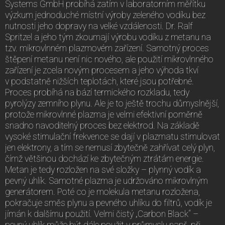
Systems GmbH probíhá zatím v laboratorním měřítku
výzkum jednoduché místní výroby zeleného vodíku bez
nutnosti jeho dopravy na velké vzdálenosti. Dr. Ralf
Spritzel a jeho tým zkoumají výrobu vodíku z metanu na
tzv. mikrovlnném plazmovém zařízení. Samotný proces
štěpení metanu není nic nového, ale použití mikrovlnného
zařízení je zcela novým procesem a jeho výhoda tkví
v podstatně nižších teplotách, které jsou potřebné.
Proces probíhá na bází termického rozkladu, tedy
pyrolýzy zemního plynu. Ale je to ještě trochu důmyslnější,
protože mikrovlnné plazma je velmi efektivní poměrně
snadno navoditelný proces bez elektrod. Na základě
vysoké stimulační frekvence se dají v plazmatu stimulovat
jen elektrony, a tím se nemusí zbytečně zahřívat celý plyn,
čímž většinou dochází ke zbytečným ztrátám energie.
Metan je tedy rozložen na své složky – plynný vodík a
pevný uhlík. Samotné plazma je udržováno mikrovlným
generátorem. Poté co je molekula metanu rozložena,
pokračuje směs plynu a pevného uhlíku do filtrů, vodík je
jímán k dalšímu použití. Velmi čistý „Carbon Black“ –