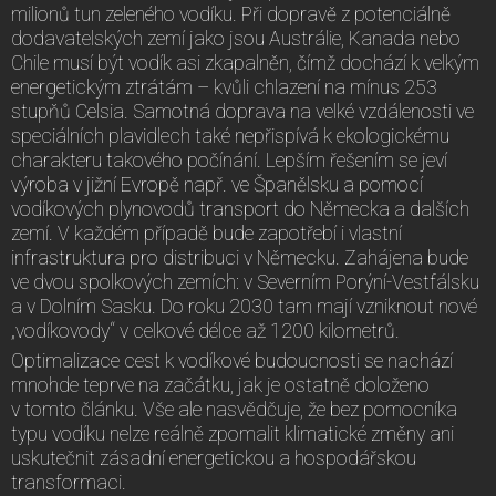
milionů tun zeleného vodíku. Při dopravě z potenciálně
dodavatelských zemí jako jsou Austrálie, Kanada nebo
Chile musí být vodík asi zkapalněn, čímž dochází k velkým
energetickým ztrátám – kvůli chlazení na mínus 253
stupňů Celsia. Samotná doprava na velké vzdálenosti ve
speciálních plavidlech také nepřispívá k ekologickému
charakteru takového počínání. Lepším řešením se jeví
výroba v jižní Evropě např. ve Španělsku a pomocí
vodíkových plynovodů transport do Německa a dalších
zemí. V každém případě bude zapotřebí i vlastní
infrastruktura pro distribuci v Německu. Zahájena bude
ve dvou spolkových zemích: v Severním Porýní-Vestfálsku
a v Dolním Sasku. Do roku 2030 tam mají vzniknout nové
„vodíkovody“ v celkové délce až 1200 kilometrů.
Optimalizace cest k vodíkové budoucnosti se nachází
mnohde teprve na začátku, jak je ostatně doloženo
v tomto článku. Vše ale nasvědčuje, že bez pomocníka
typu vodíku nelze reálně zpomalit klimatické změny ani
uskutečnit zásadní energetickou a hospodářskou
transformaci.