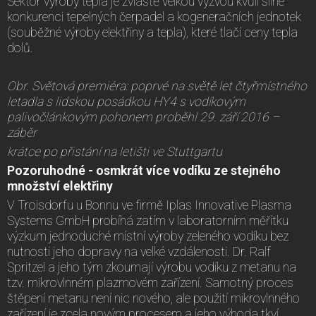
Sektor výroby tepla je zvláště velkou výzvou kvůli silné
konkurenci tepelných čerpadel a kogeneračních jednotek
(souběžné výroby elektřiny a tepla), které tlačí ceny tepla
dolů.
Obr. Světová premiéra: poprvé na světě let čtyřmístného
letadla s lidskou posádkou HY4 s vodíkovým
palivočlánkovým pohonem proběhl 29. září 2016 –
záběr
krátce po přistání na letišti ve Stuttgartu
Pozoruhodné - osmkrát více vodíku ze stejného
množství elektřiny
V Troisdorfu u Bonnu ve firmě Iplas Innovative Plasma
Systems GmbH probíhá zatím v laboratorním měřítku
výzkum jednoduché místní výroby zeleného vodíku bez
nutnosti jeho dopravy na velké vzdálenosti. Dr. Ralf
Spritzel a jeho tým zkoumají výrobu vodíku z metanu na
tzv. mikrovlnném plazmovém zařízení. Samotný proces
štěpení metanu není nic nového, ale použití mikrovlnného
zařízení je zcela novým procesem a jeho výhoda tkví