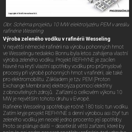
Obr. Schéma projektu 10 MW elektrolyzéru PEM v areálu
rafinérie Weseling
Výroba zeleného vodíku v rafinérii Wesseling
V největší německé rafinérii na výrobu pohonných hmot
ve Wesselingu nedaleko Bonnu byla letos zahájena vlastní
výroba zeleného vodíku. Projekt REFHYNE je zacílen
hlavně na krytí vlastní spotřeby vodíku pro průmyslové
procesy při výrobě pohonných hmot v rafinérii, ale také
pro elektromobilitu. Základem je tzv. PEM (Proton
Exchange Membrane) elektrolýza pomocí elektřiny
z obnovitelných zdrojů. Zařízení o celkovém výkonu 10
MW je největším tohoto druhu v Evropě.
Rafinérie Wesseling spotřebuje ročně 180 tisíc tun vodíku.
Zatím kryje projekt REFHYNE s denní výrobou asi čtyř tun
zeleného vodíku jen necelé jedno procento její spotřeby.
Proto se plánuje další – desetkrát větší zařízení, které by