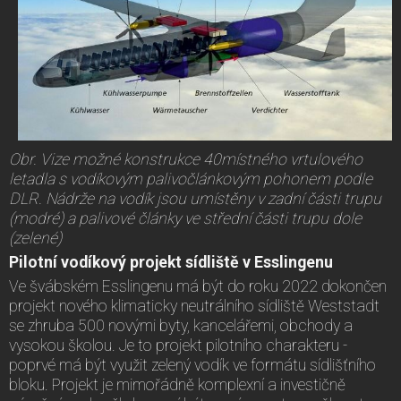
Obr. Vize možné konstrukce 40místného vrtulového
letadla s vodíkovým palivočlánkovým pohonem podle
DLR. Nádrže na vodík jsou umístěny v zadní části
trupu
(modré) a palivové články ve střední části trupu dole
(zelené)
Pilotní vodíkový projekt sídliště v Esslingenu
Ve švábském Esslingenu má být do roku 2022 dokončen
projekt nového klimaticky neutrálního sídliště Weststadt
se zhruba 500 novými byty, kancelářemi, obchody a
vysokou školou. Je to projekt pilotního charakteru -
poprvé má být využit zelený vodík ve formátu sídlišťního
bloku. Projekt je mimořádně komplexní a investičně