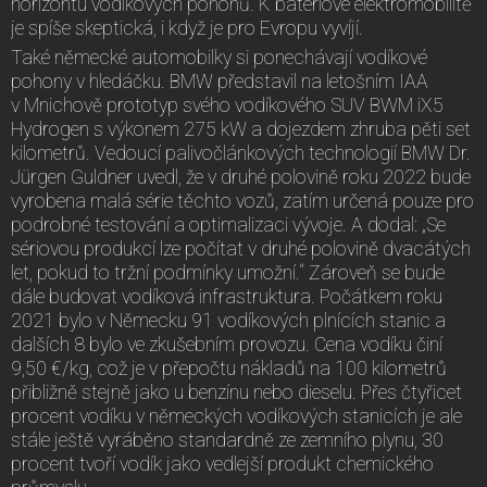
horizontu vodíkových pohonů. K bateriové elektromobilitě
je spíše skeptická, i když je pro Evropu vyvíjí.
Také německé automobilky si ponechávají vodíkové
pohony v hledáčku. BMW představil na letošním IAA
v Mnichově prototyp svého vodíkového SUV BWM iX5
Hydrogen s výkonem 275 kW a dojezdem zhruba pěti set
kilometrů. Vedoucí palivočlánkových technologií BMW Dr.
Jürgen Guldner uvedl, že v druhé polovině roku 2022 bude
vyrobena malá série těchto vozů, zatím určená pouze pro
podrobné testování a optimalizaci vývoje. A dodal: „Se
sériovou produkcí lze počítat v druhé polovině dvacátých
let, pokud to tržní podmínky umožní.“ Zároveň se bude
dále budovat vodíková infrastruktura. Počátkem roku
2021 bylo v Německu 91 vodíkových plnících stanic a
dalších 8 bylo ve zkušebním provozu. Cena vodíku činí
9,50 €/kg, což je v přepočtu nákladů na 100 kilometrů
přibližně stejně jako u benzínu nebo dieselu. Přes čtyřicet
procent vodíku v německých vodíkových stanicích je ale
stále ještě vyráběno standardně ze zemního plynu, 30
procent tvoří vodík jako vedlejší produkt chemického