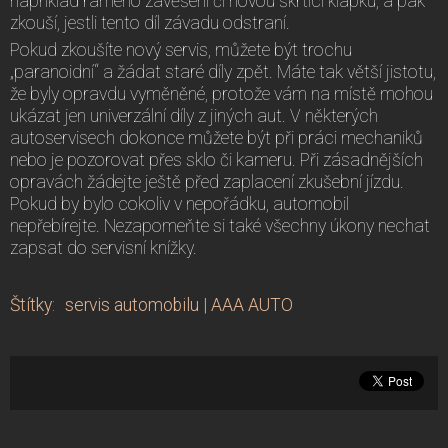
například rameno zavěšení či novou škrticí klapku, a pak
zkouší, jestli tento díl závadu odstraní.
Pokud zkoušíte nový servis, můžete být trochu
„paranoidní“ a žádat staré díly zpět. Máte tak větší jistotu,
že byly opravdu vyměněné, protože vám na místě mohou
ukázat jen univerzální díly z jiných aut. V některých
autoservisech dokonce můžete být při práci mechaniků
nebo je pozorovat přes sklo či kameru. Při zásadnějších
opravách žádejte ještě před zaplacení zkušební jízdu.
Pokud by bylo cokoliv v nepořádku, automobil
nepřebírejte. Nezapomeňte si také všechny úkony nechat
zapsat do servisní knížky.
Štítky
:
servis automobilu
|
AAA AUTO