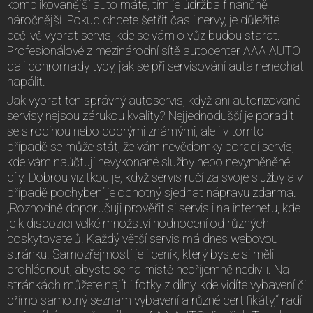
komplikovanější auto máte, tím je údržba finančně
náročnější. Pokud chcete šetřit čas i nervy, je důležité
pečlivě vybrat servis, kde se vám o vůz budou starat.
Profesionálové z mezinárodní sítě autocenter AAA AUTO
dali dohromady typy, jak se při servisování auta nenechat
napálit.
Jak vybrat ten správný autoservis, když ani autorizované
servisy nejsou zárukou kvality? Nejjednodušší je poradit
se s rodinou nebo dobrými známými, ale i v tomto
případě se může stát, že vám nevědomky poradí servis,
kde vám naúčtují nevykonané služby nebo nevyměněné
díly. Dobrou vizitkou je, když servis ručí za svoje služby a v
případě pochybení je ochotný sjednat nápravu zdarma.
„Rozhodně doporučuji prověřit si servis i na internetu, kde
je k dispozici velké množství hodnocení od různých
poskytovatelů. Každý větší servis má dnes webovou
stránku. Samozřejmostí je i ceník, který byste si měli
prohlédnout, abyste se na místě nepříjemně nedivili. Na
stránkách můžete najít i fotky z dílny, kde vidíte vybavení či
přímo samotný seznam vybavení a různé certifikáty,“ radí