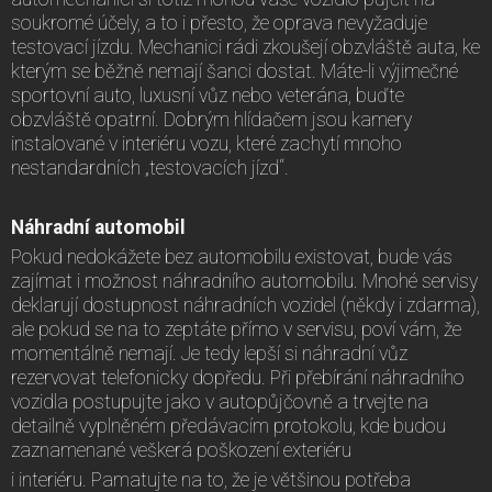
soukromé účely, a to i přesto, že oprava nevyžaduje
testovací jízdu. Mechanici rádi zkoušejí obzvláště auta, ke
kterým se běžně nemají šanci dostat. Máte-li výjimečné
sportovní auto, luxusní vůz nebo veterána, buďte
obzvláště opatrní. Dobrým hlídačem jsou kamery
instalované v interiéru vozu, které zachytí mnoho
nestandardních „testovacích jízd“.
Náhradní automobil
Pokud nedokážete bez automobilu existovat, bude vás
zajímat i možnost náhradního automobilu. Mnohé servisy
deklarují dostupnost náhradních vozidel (někdy i zdarma),
ale pokud se na to zeptáte přímo v servisu, poví vám, že
momentálně nemají. Je tedy lepší si náhradní vůz
rezervovat telefonicky dopředu. Při přebírání náhradního
vozidla postupujte jako v autopůjčovně a trvejte na
detailně vyplněném předávacím protokolu, kde budou
zaznamenané veškerá poškození exteriéru
i interiéru. Pamatujte na to, že je většinou potřeba