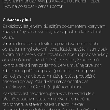
regionální manažer výkupu AAA AUTO Jindřich Topol.
Typy na co si dát v servisu pozor:
Zakázkový list
Zakázkový list je velmi důležitým dokumentem, který vám
každý slušný servis vystaví, než se pustí do konkrétních
oprav.
V rámci toho se domluvíte na požadovaném rozsahu
oprav, termín vyhotovení i cenu. Každé navýšení sumy pak
s vámi musí servis konzultovat (v průběhu oprav se někdy
objeví nečekaná závada). Počítejte s tím, že samotná
kontrola závad není zadarmo. Servis musí nejprve určit,
kde je něco potřeba opravit (pokud to není na první
pohled jasné) a až potom může provést předběžné
nacenění opravy. Pokud vám servis odmítá dát
zakázkový list, můžete tušit jisté komplikace.
Zakázkový list nepodceňujte a vždy ho vyžadujte s
přesně zapsaným stavem najetých kilometrů na
tachometru a stavem paliva v nádrži. Někteří
automechanici si totiž mohou vaše vozidlo půjčit na