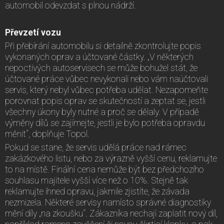
automobil odevzdat s plnou nádrží.
Převzetí vozu
Při přebírání automobilu si detailně zkontrolujte popis
vykonaných oprav a účtované částky. „V některých
nepoctivých autoservisech se může bohužel stát, že
účtované práce vůbec nevykonali nebo vám naúčtovali
servis, který nebyl vůbec potřeba udělat. Nezapomeňte
porovnat popis oprav se skutečností a zeptat se, jestli
všechny úkony byly nutné a proč se dělaly. V případě
výměny dílů se zajímejte, jestli je bylo potřeba opravdu
měnit“, doplňuje Topol.
Pokud se stane, že servis udělá práce nad rámec
zakázkového listu, nebo za výrazně vyšší cenu, reklamujte
to na místě. Finální cena nemůže být bez předchozího
souhlasu majitele vyšší více než o 10%. Stejně tak
reklamujte ihned opravu, jakmile zjistíte, že závada
nezmizela. Některé servisy namísto správné diagnostiky
mění díly „na zkoušku“. Zákazníka nechají zaplatit nový díl,