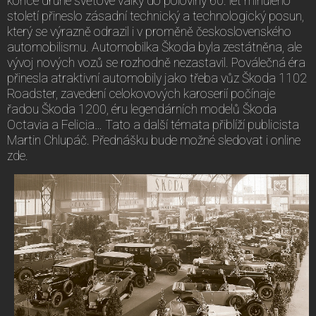
konce druhé světové války do poloviny 60. let minulého
století přineslo zásadní technický a technologický posun,
který se výrazně odrazil i v proměně československého
automobilismu. Automobilka Škoda byla zestátněna, ale
vývoj nových vozů se rozhodně nezastavil. Poválečná éra
přinesla atraktivní automobily jako třeba vůz Škoda 1102
Roadster, zavedení celokovových karoserií počínaje
řadou Škoda 1200, éru legendárních modelů Škoda
Octavia a Felicia… Tato a další témata přiblíží publicista
Martin Chlupáč. Přednášku bude možné sledovat i online
zde.