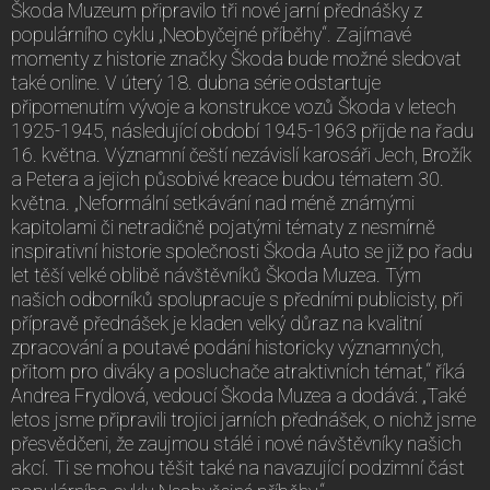
Škoda Muzeum připravilo tři nové jarní přednášky z
populárního cyklu „Neobyčejné příběhy“. Zajímavé
momenty z historie značky Škoda bude možné sledovat
také online. V úterý 18. dubna série odstartuje
připomenutím vývoje a konstrukce vozů Škoda v letech
1925-1945, následující období 1945-1963 přijde na řadu
16. května. Významní čeští nezávislí karosáři Jech, Brožík
a Petera a jejich působivé kreace budou tématem 30.
května. „Neformální setkávání nad méně známými
kapitolami či netradičně pojatými tématy z nesmírně
inspirativní historie společnosti Škoda Auto se již po řadu
let těší velké oblibě návštěvníků Škoda Muzea. Tým
našich odborníků spolupracuje s předními publicisty, při
přípravě přednášek je kladen velký důraz na kvalitní
zpracování a poutavé podání historicky významných,
přitom pro diváky a posluchače atraktivních témat,“ říká
Andrea Frydlová, vedoucí Škoda Muzea a dodává: „Také
letos jsme připravili trojici jarních přednášek, o nichž jsme
přesvědčeni, že zaujmou stálé i nové návštěvníky našich
akcí. Ti se mohou těšit také na navazující podzimní část