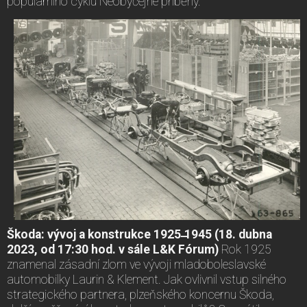
populárního cyklu Neobyčejné příběhy.“
Škoda: vývoj a konstrukce 1925 ̶1945 (18. dubna
2023, od 17:30 hod. v sále L&K Fórum)
Rok 1925
znamenal zásadní zlom ve vývoji mladoboleslavské
automobilky Laurin & Klement. Jak ovlivnil vstup silného
strategického partnera, plzeňského koncernu Škoda,