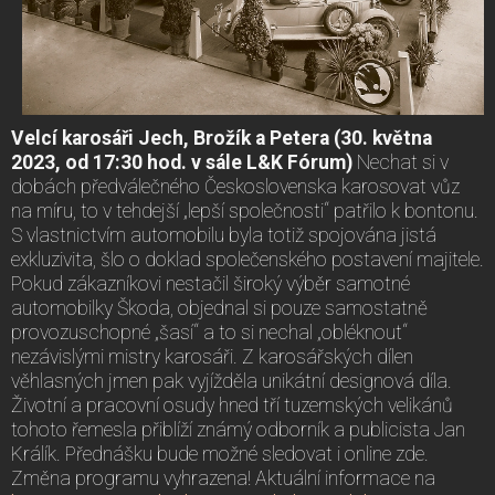
Velcí karosáři Jech, Brožík a Petera (30. května
2023, od 17:30 hod. v sále L&K Fórum)
Nechat si v
dobách předválečného Československa karosovat vůz
na míru, to v tehdejší „lepší společnosti“ patřilo k bontonu.
S vlastnictvím automobilu byla totiž spojována jistá
exkluzivita, šlo o doklad společenského postavení majitele.
Pokud zákazníkovi nestačil široký výběr samotné
automobilky Škoda, objednal si pouze samostatně
provozuschopné „šasí“ a to si nechal „obléknout“
nezávislými mistry karosáři. Z karosářských dílen
věhlasných jmen pak vyjížděla unikátní designová díla.
Životní a pracovní osudy hned tří tuzemských velikánů
tohoto řemesla přiblíží známý odborník a publicista Jan
Králík. Přednášku bude možné sledovat i online zde.
Změna programu vyhrazena! Aktuální informace na