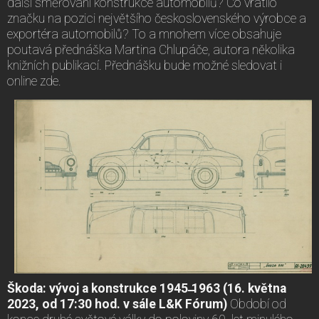
další směřování konstrukce automobilů? Co vrátilo
značku na pozici největšího československého výrobce a
exportéra automobilů? To a mnohem více obsahuje
poutavá přednáška Martina Chlupáče, autora několika
knižních publikací. Přednášku bude možné sledovat i
online zde.
Škoda: vývoj a konstrukce 1945 ̶1963 (16. května
2023, od 17:30 hod. v sále L&K Fórum)
Období od