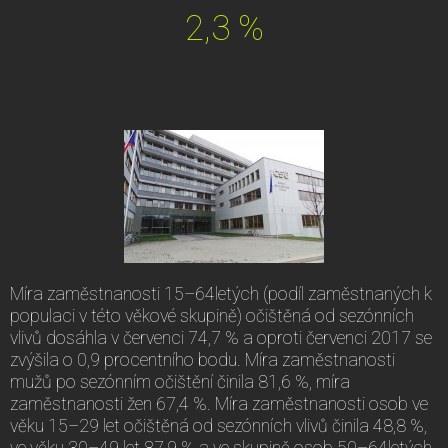
2,3 %
Míra zaměstnanosti 15–64letých (podíl zaměstnaných k
populaci v této věkové skupině) očištěná od sezónních
vlivů dosáhla v červenci 74,7 % a oproti červenci 2017 se
zvýšila o 0,9 procentního bodu. Míra zaměstnanosti
mužů po sezónním očištění činila 81,6 %, míra
zaměstnanosti žen 67,4 %. Míra zaměstnanosti osob ve
věku 15–29 let očištěná od sezónních vlivů činila 48,8 %,
ve věku 30–49 let 87,9 % a ve skupině osob 50–64letých