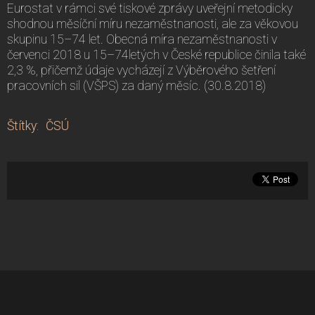
Eurostat v rámci své tiskové zprávy uveřejní metodicky
shodnou měsíční míru nezaměstnanosti, ale za věkovou
skupinu 15–74 let. Obecná míra nezaměstnanosti v
červenci 2018 u 15–74letých v České republice činila také
2,3 %, přičemž údaje vycházejí z Výběrového šetření
pracovních sil (VŠPS) za daný měsíc. (30.8.2018)
Štítky
:
ČSÚ