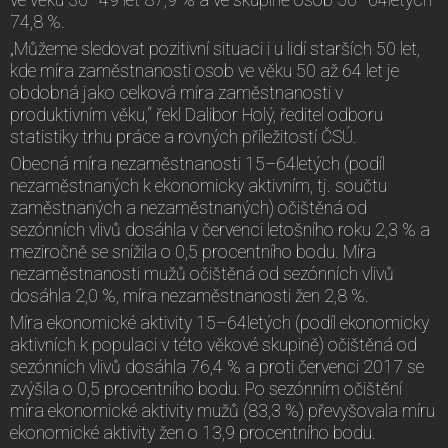
74,8 %.
„Můžeme sledovat pozitivní situaci i u lidí starších 50 let,
kde míra zaměstnanosti osob ve věku 50 až 64 let je
obdobná jako celková míra zaměstnanosti v
produktivním věku,“ řekl Dalibor Holý, ředitel odboru
statistiky trhu práce a rovných příležitostí ČSÚ.
Obecná míra nezaměstnanosti 15–64letých (podíl
nezaměstnaných k ekonomicky aktivním, tj. součtu
zaměstnaných a nezaměstnaných) očištěná od
sezónních vlivů dosáhla v červenci letošního roku 2,3 % a
meziročně se snížila o 0,5 procentního bodu. Míra
nezaměstnanosti mužů očištěná od sezónních vlivů
dosáhla 2,0 %, míra nezaměstnanosti žen 2,8 %.
Míra ekonomické aktivity 15–64letých (podíl ekonomicky
aktivních k populaci v této věkové skupině) očištěná od
sezónních vlivů dosáhla 76,4 % a proti červenci 2017 se
zvýšila o 0,5 procentního bodu. Po sezónním očištění
míra ekonomické aktivity mužů (83,3 %) převyšovala míru
ekonomické aktivity žen o 13,9 procentního bodu.