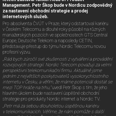
Management. Petr Škop bude v Nordicu zodpovědný
za nastavení obchodní strategie a prodej
internetových služeb.
Pro absolventa ČVÚT v Praze, který odstartoval kariéru
v Českém Telecomu a dlouhé roky působil na různých
manažerských pozicích ve společnostech GTS Central
Europe, Deutsche Telekom a naposledy CETIN,
představuje přestup do týmu Nordic Telecomu novou
profesní výzvu.
„Rád bych zúročil své zkušenosti z
vytváření a provádění
rozvojových strategií
. Nordic Telecom považuji za velmi
perspektivní telekomunikační firmu. Aktuálně jsme
jedním z největších poskytovatelů vysokorychlostního
internetu v Česku, a věřím, že máme potenciál dostat se
mezi TOP hráče na trhu,“
uvedl Petr Škop s tím, že jeho
hlavním úkolem bude nastavení úspěšné obchodní
strategie pro produkty Nordic internet a Nordic TV.
„Petr má za sebou dlouholetou úspěšnou kariéru
v telekomunikacích. Věříme, že nám pomůže s další