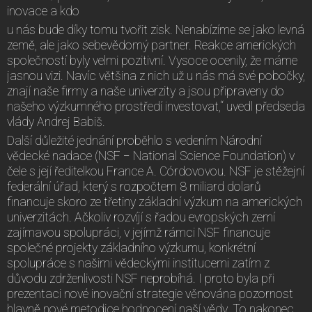
inovace a kdo
u nás bude díky tomu tvořit zisk. Nenabízíme se jako levná
země, ale jako sebevědomý partner. Reakce amerických
společností byly velmi pozitivní. Vysoce ocenily, že máme
jasnou vizi. Navíc většina z nich už u nás má své pobočky,
znají naše firmy a naše univerzity a jsou připraveny do
našeho výzkumného prostředí investovat,“ uvedl předseda
vlády Andrej Babiš.
Další důležité jednání proběhlo s vedením Národní
vědecké nadace (NSF − National Science Foundation) v
čele s její ředitelkou France A. Córdovovou. NSF je stěžejní
federální úřad, který s rozpočtem 8 miliard dolarů
financuje skoro ze třetiny základní výzkum na amerických
univerzitách. Ačkoliv rozvíjí s řadou evropských zemí
zajímavou spolupráci, v jejímž rámci NSF financuje
společné projekty základního výzkumu, konkrétní
spolupráce s našimi vědeckými institucemi zatím z
důvodu zdrženlivosti NSF neprobíhá. I proto byla při
prezentaci nové inovační strategie věnována pozornost
hlavně nové metodice hodnocení naší vědy. To nakonec