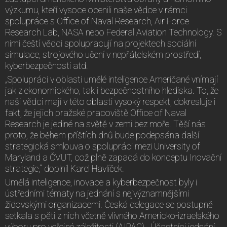
výzkumu, kteří vysoce ocenili naše vědce v rámci
spolupráce s Office of Naval Research, Air Force
Research Lab, NASA nebo Federal Aviation Technology. S
nimi čeští vědci spolupracují na projektech sociální
simulace, strojového učení v nepřátelském prostředí,
kyberbezpečnosti atd.
„Spolupráci v oblasti umělé inteligence Američané vnímají
jak z ekonomického, tak i bezpečnostního hlediska. To, že
naši vědci mají v této oblasti vysoký respekt, dokresluje i
fakt, že jejich pražské pracoviště Office of Naval
Research je jediné na světě v zemi bez moře. Těší nás
proto, že během příštích dnů bude podepsána další
strategická smlouva o spolupráci mezi University of
Maryland a ČVUT, což plně zapadá do konceptu Inovační
strategie,“ doplnil Karel Havlíček.
Umělá inteligence, inovace a kyberbezpečnost byly i
ústředními tématy na jednání s nejvýznamnějšími
židovskými organizacemi. Česká delegace se postupně
setkala s pěti z nich včetně vlivného Americko-izraelského
výboru pro veřejné záležitosti (AIPAC). Účastníci jednání