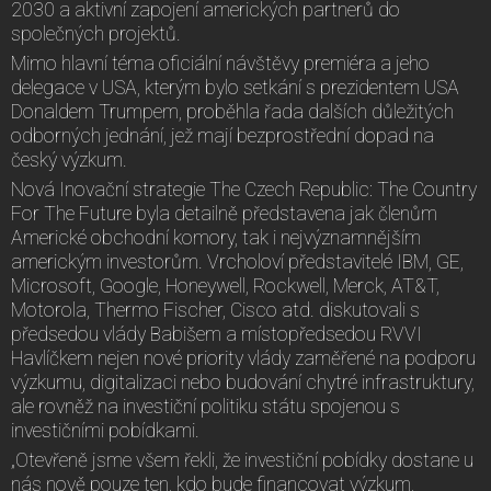
2030 a aktivní zapojení amerických partnerů do
společných projektů.
Mimo hlavní téma oficiální návštěvy premiéra a jeho
delegace v USA, kterým bylo setkání s prezidentem USA
Donaldem Trumpem, proběhla řada dalších důležitých
odborných jednání, jež mají bezprostřední dopad na
český výzkum.
Nová Inovační strategie The Czech Republic: The Country
For The Future byla detailně představena jak členům
Americké obchodní komory, tak i nejvýznamnějším
americkým investorům. Vrcholoví představitelé IBM, GE,
Microsoft, Google, Honeywell, Rockwell, Merck, AT&T,
Motorola, Thermo Fischer, Cisco atd. diskutovali s
předsedou vlády Babišem a místopředsedou RVVI
Havlíčkem nejen nové priority vlády zaměřené na podporu
výzkumu, digitalizaci nebo budování chytré infrastruktury,
ale rovněž na investiční politiku státu spojenou s
investičními pobídkami.
„Otevřeně jsme všem řekli, že investiční pobídky dostane u
nás nově pouze ten, kdo bude financovat výzkum,