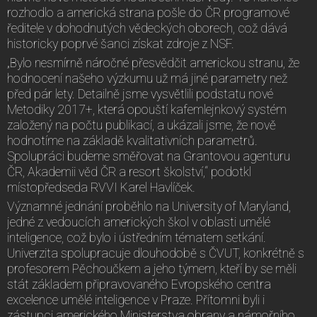
rozhodlo a americká strana pošle do ČR programové
ředitele v dohodnutých vědeckých oborech, což dává
historicky poprvé šanci získat zdroje z NSF.
„Bylo nesmírně náročné přesvědčit americkou stranu, že
hodnocení našeho výzkumu už má jiné parametry než
před pár lety. Detailně jsme vysvětlili podstatu nové
Metodiky 2017+, která opouští kafemlejnkový systém
založený na počtu publikací, a ukázali jsme, že nově
hodnotíme na základě kvalitativních parametrů.
Spolupráci budeme směřovat na Grantovou agenturu
ČR, Akademii věd ČR a resort školství,“ podotkl
místopředseda RVVI Karel Havlíček.
Významné jednání proběhlo na University of Maryland,
jedné z vedoucích amerických škol v oblasti umělé
inteligence, což bylo i ústředním tématem setkání.
Univerzita spolupracuje dlouhodobě s ČVUT, konkrétně s
profesorem Pěchoučkem a jeho týmem, kteří by se měli
stát základem připravovaného Evropského centra
excelence umělé inteligence v Praze. Přítomni byli i
zástupci amerického Ministerstva obrany a námořního