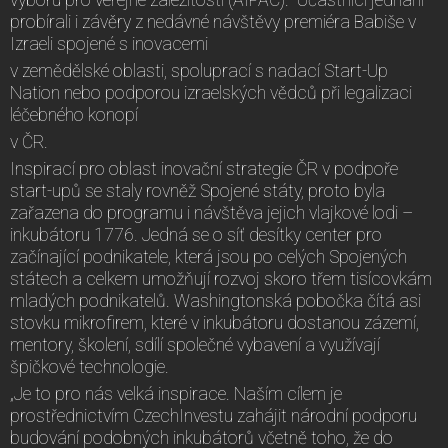
probírali i závěry z nedávné návštěvy premiéra Babiše v
Izraeli spojené s inovacemi
v zemědělské oblasti, spoluprací s nadací Start-Up
Nation nebo podporou izraelských vědců při legalizaci
léčebného konopí
v ČR.
Inspirací pro oblast inovační strategie ČR v podpoře
start-upů se staly rovněž Spojené státy, proto byla
zařazena do programu i návštěva jejich vlajkové lodi –
inkubátoru 1776. Jedná se o síť desítky center pro
začínající podnikatele, která jsou po celých Spojených
státech a celkem umožňují rozvoj skoro třem tisícovkám
mladých podnikatelů. Washingtonská pobočka čítá asi
stovku mikrofirem, které v inkubátoru dostanou zázemí,
mentory, školení, sdílí společné vybavení a využívají
špičkové technologie.
„Je to pro nás velká inspirace. Naším cílem je
prostřednictvím CzechInvestu zahájit národní podporu
budování podobných inkubátorů včetně toho, že do