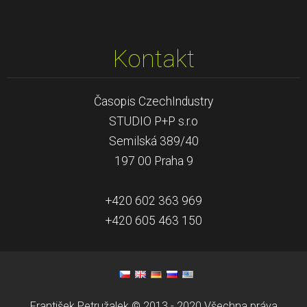
Kontakt
Časopis CzechIndustry
STUDIO P+P s.r.o
Semilská 389/40
197 00 Praha 9
+420 602 363 969
+420 605 463 150
František Petružalek © 2013 - 2020 Všechna práva