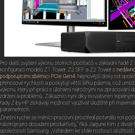
Pro další zvýšení výkonu stolních počítačů v základní řadě Z 
konfiguraci modelů Z1 Tower, Z2 SFF a Z2 Tower s
nedávno
podporujícími sběrnici PCIe Gen4
. Nejnovější disky od spol
přenosové rychlosti a poskytují větší šířku pásma, což umo
výkonu, který při práci s úlohami náročnými na zpracování 
zdržení a problémů. Zákazníci nyní díky inovativním tepelný
řady Z by HP získávají možnost využívat úložiště při maximá
parametrech.
„Dnešní rychle se měnící pracovní prostředí potvrdilo roli poč
nástroje pro dosažení produktivity,“ říká Jaejune Kim z divi
společnosti Samsung. „Vzhledem ke stále rostoucí složitosti