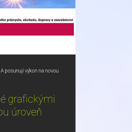
IA posunují výkon na novou
né grafickými
ou úroveň