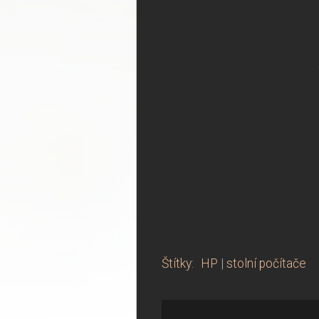
Štítky
:
HP
|
stolní počítače