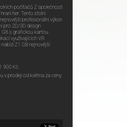
tolních počítačů Z společnosti
hraní her. Tento stolní
 nejnovější profesionální výkon
ní pro 2D/3D design
Z1 G8 s grafickou kartou
ací využívajících VR.
 nabízí Z1 G8 nejnovější
21 900 Kč.
 v prodeji od května za ceny