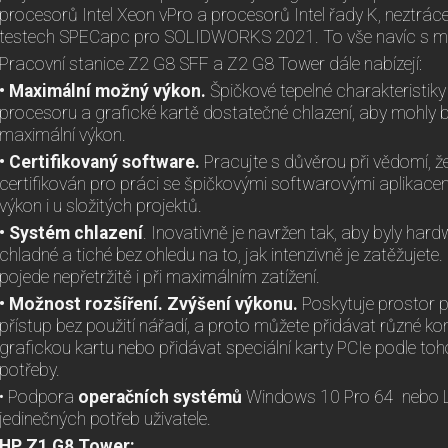
procesorů Intel Xeon vPro a procesorů Intel řady K, neztráce
testech SPECapc pro SOLIDWORKS 2021. To vše navíc s mož
Pracovní stanice Z2 G8 SFF a Z2 G8 Tower dále nabízejí:
• Maximální možný výkon.
Špičkové tepelné charakteristik
procesoru a grafické kartě dostatečné chlazení, aby mohly
maximální výkon.
• Certifikovaný software.
Pracujte s důvěrou při vědomí, že
certifikován pro práci se špičkovými softwarovými aplikac
výkon i u složitých projektů.
• Systém chlazení
. Inovativně je navržen tak, aby byly ha
chladné a tiché bez ohledu na to, jak intenzivně je zatěžujete
pojede nepřetržitě i při maximálním zatížení.
• Možnost rozšíření. Zvýšení výkonu.
Poskytuje prostor p
přístup bez použití nářadí, a proto můžete přidávat různé 
grafickou kartu nebo přidávat speciální karty PCIe podle toh
potřeby.
• Podpora
operačních systémů
Windows 10 Pro 64 nebo L
jedinečných potřeb uživatele.
HP Z1 G8 Tower: