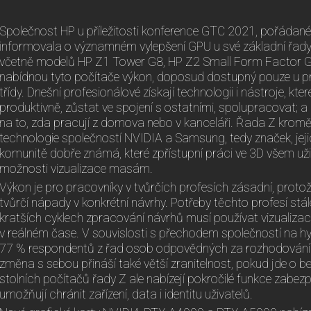
Společnost HP u příležitosti konference GTC 2021, pořádané
informovala o významném vylepšení GPU u své základní řady
včetně modelů HP Z1 Tower G8, HP Z2 Small Form Factor G
nabídnou tyto počítače výkon, doposud dostupný pouze u pr
třídy. Dnešní profesionálové získají technologii i nástroje, kt
produktivně, zůstat ve spojení s ostatními, spolupracovat; a 
na to, zda pracují z domova nebo v kanceláři. Řada Z kromě 
technologie společností NVIDIA a Samsung, tedy značek, jejic
komunitě dobře známá, které zpřístupní práci ve 3D všem už
možnosti vizualizace masám.
Výkon je pro pracovníky v tvůrčích profesích zásadní, pro
tvůrčí nápady v konkrétní návrhy. Potřeby těchto profesí stále
kratších cyklech zpracování návrhů musí používat vizualizac
v reálném čase. V souvislosti s přechodem společností na h
77 % respondentů z řad osob odpovědných za rozhodování v 
změna s sebou přináší také větší zranitelnost, pokud jde o 
stolních počítačů řady Z ale nabízejí pokročilé funkce zabezp
umožňují chránit zařízení, data i identitu uživatelů.