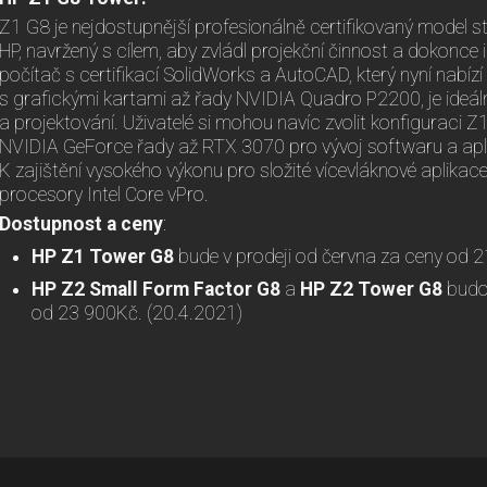
Z1 G8 je nejdostupnější profesionálně certifikovaný model s
HP, navržený s cílem, aby zvládl projekční činnost a dokonce i 
počítač s certifikací SolidWorks a AutoCAD, který nyní nabízí
s grafickými kartami až řady NVIDIA Quadro P2200, je ideál
a projektování. Uživatelé si mohou navíc zvolit konfiguraci 
NVIDIA GeForce řady až RTX 3070 pro vývoj softwaru a aplik
K zajištění vysokého výkonu pro složité vícevláknové aplikace
procesory Intel Core vPro.
Dostupnost a ceny
:
HP Z1 Tower G8
bude v prodeji od června za ceny od 
HP Z2 Small Form Factor G8
a
HP Z2 Tower G8
budou
od 23 900Kč. (20.4.2021)