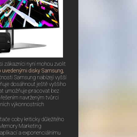
si zákazníci nyní mohou zvolit
 uvedenými disky Samsung,
ečnosti Samsung nabízejí vyšší
žňuje dosáhnout ještě vyššího
dat umožňuje pracovat bez
m řešením navrženým tvůrci
lních výkonnostních
ítače coby kriticky důležitého
ze Memory Marketing
 aplikací a exponenciálnímu