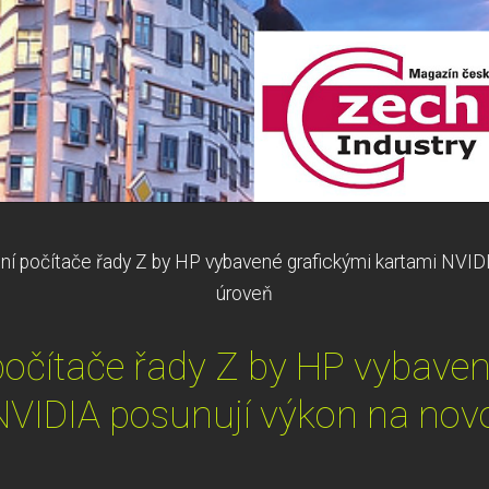
ní počítače řady Z by HP vybavené grafickými kartami NVID
úroveň
počítače řady Z by HP vybave
NVIDIA posunují výkon na nov