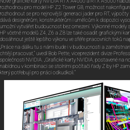
Nové grafické karty NVIDIA RTX A4000 a RTX A5000 nabízejí
rozhodnou pro model HP Z2 Tower G8, možnost nakonfiguro
rozhodnout se pro nejnovější generaci jader pro RT, výpočty
dává designérům, konstruktérům i umělcům k dispozici vysok
umožní vytvářet budoucnost bez omezení. Výkonné modely s
HP včetně modelů Z4, Z6 a Z8 lze také osadit grafickými k
dosáhnout ještě lepšího výkonu ve sféře pracovních toků na
„Práce na dálku tu s námi bude i v budoucnosti a zaměstnanc
chtějí pracovat,“ uvedl Bob Pette, viceprezident divize Profess
společnosti NVIDIA. „Grafické karty NVIDIA, postavené na n
nabídnou v kombinaci se stolními počítači řady Z by HP za
který potřebují pro práci odkudkoli.“