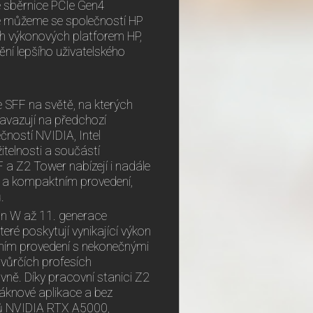
é sběrnice PCIe Gen4
e můžeme se společností HP
h výkonových platforem HP,
ní lepšího uživatelského
e SFF na světě, na kterých
avazují na předchozí
ností NVIDIA, Intel
itelnosti a součástí
F a Z2 Tower nabízejí i nadále
m a kompaktním provedení,
.
on W až 11. generace
ré poskytují vynikající výkon
tním provedení s nekonečnými
vůrčích profesích
vně. Díky pracovní stanici Z2
láknové aplikace a bez
rů NVIDIA RTX A5000,