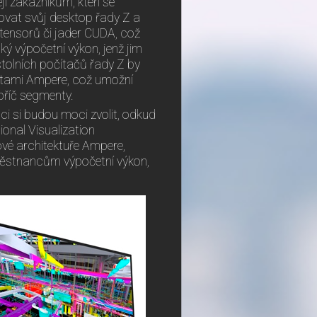
 zákazníkům, kteří se
vat svůj desktop řady Z a
 tensorů či jader CUDA, což
ý výpočetní výkon, jenž jim
tolních počítačů řady Z by
artami Ampere, což umožní
příč segmenty.
i si budou moci zvolit, odkud
ional Visualization
ové architektuře Ampere,
městnancům výpočetní výkon,