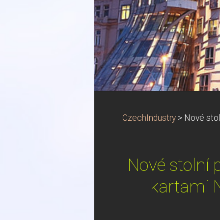
CzechIndustry
>
Nové stol
Nové stolní 
kartami 