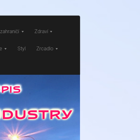
zahraničí
Zdraví
ce
Styl
Zrcadlo