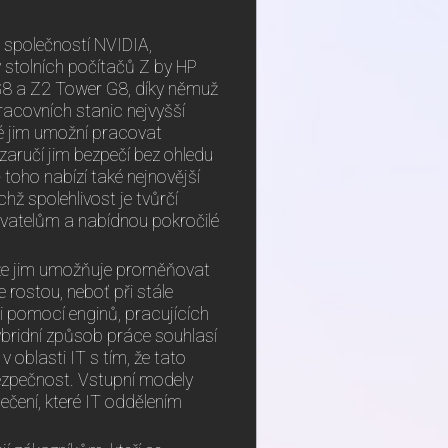
 společností NVIDIA,
 stolních počítačů Z by HP
8 a Z2 Tower G8, díky němuž
acovních stanic nejvyšší
eré jim umožní pracovat
zaručí jim bezpečí bez ohledu
toho nabízí také nejnovější
hž spolehlivost je tvůrčí
ivatelům a nabídnou pokročilé
tože jim umožňuje proměňovat
 rostou, neboť při stále
i pomocí enginů, pracujících
ybridní způsob práce souhlasí
oblasti IT s tím, že tato
bezpečnost. Vstupní modely
ečení, které IT oddělením