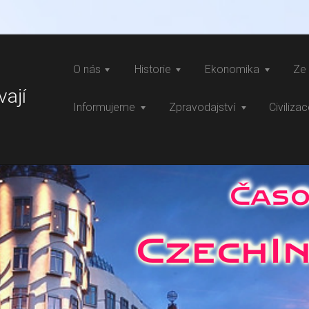
O nás
Historie
Ekonomika
Ze 
vají
Informujeme
Zpravodajství
Civiliza