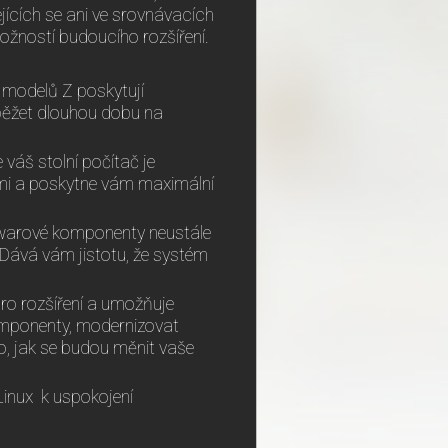
jících se ani ve srovnávacích
ností budoucího rozšíření.
y modelů Z poskytují
 běžet dlouhou dobu na
 váš stolní počítač je
emi a poskytne vám maximální
rdwarové komponenty neustále
. Dává vám jistotu, že systém
ro rozšíření a umožňuje
komponenty, modernizovat
o, jak se budou měnit vaše
inux k uspokojení