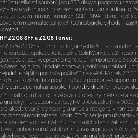
nárůstu velikosti souborů jsou SSD disky s podporou datov
výrazným výkonnostním krokem kupředu. Jsme hrdí na to, ž
spolupracovat na návrhu našich SSD PM9A1 do nejnovějšíc
abychom maximalizovali jejich technologické výhody k zajiště
komfortu.“
HP Z2 G8 SFF a Z2 G8 Tower:
Počítače Z2 Small Form Factor, nejrychlejší pracovní stanic
mohou běžet aplikace Autodesk a SolidWorks, a Z2 Tower n
generace a jsou vylepšené o nejnovější komponenty od společ
a Samsung a jsou i nadále oborovou jedničkou v oblasti udrž
nejudržitelnějšího portfolia počítačů na světě. Modely Z2 SF
možnost rozšíření bez použití nářadí v prostorově úsporné
díky čemuž pomáhají uspokojit potřeby dnešních pracovníků
Z2 Small Form Factor je vybaven procesory Intel Core a Xe
a grafickými procesory až řady NVIDIA Quadro RTX 3000, kte
pro akcelerovaný ray tracing a umělou inteligenci v kompak
možnostmi modernizace. Model Z2 Tower je pro uživatele v t
standardem v oblasti výkonu pracovních stanic základní úro
Tower mohou nyní uživatelé při multitaskingu spouštět vícev
jakýchkoli omezení naplno využít výkon grafických proceso