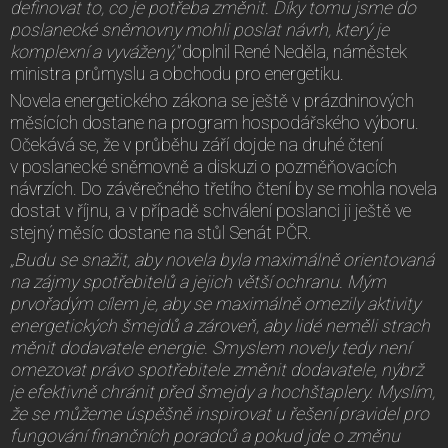
definovat to, co je potřeba změnit. Díky tomu jsme do
poslanecké sněmovny mohli poslat návrh, který je
komplexní a vyvážený,"
doplnil René Neděla, náměstek
ministra průmyslu a obchodu pro energetiku.
Novela energetického zákona se ještě v prázdninových
měsících dostane na program hospodářského výboru.
Očekává se, že v průběhu září dojde na druhé čtení
v poslanecké sněmovně a diskuzi o pozměňovacích
návrzích. Do závěrečného třetího čtení by se mohla novela
dostat v říjnu, a v případě schválení poslanci ji ještě ve
stejný měsíc dostane na stůl Senát PČR.
„Budu se snažit, aby novela byla maximálně orientovaná
na zájmy spotřebitelů a jejich větší ochranu. Mým
prvořadým cílem je, aby se maximálně omezily aktivity
energetických šmejdů a zároveň, aby lidé neměli strach
měnit dodavatele energie. Smyslem novely tedy není
omezovat právo spotřebitele změnit dodavatele, nýbrž
je efektivně chránit před šmejdy a hochštaplery. Myslím,
že se můžeme úspěšně inspirovat u řešení pravidel pro
fungování finančních poradců a pokud jde o změnu