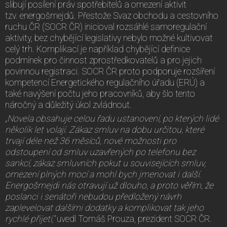
slibují posílení práv spotřebitelů a omezení aktivit
tzv. energošmejdů. Přestože Svaz obchodu a cestovního
ruchu ČR (SOCR ČR) inicioval rozsáhlé samoregulační
aktivity, bez chybějící legislativy nebylo možné kultivovat
celý trh. Komplikací je například chybějící definice
podmínek pro činnost zprostředkovatelů a pro jejich
povinnou registraci. SOCR ČR proto podporuje rozšíření
kompetencí Energetického regulačního úřadu (ERÚ) a
také navýšení počtu jeho pracovníků, aby šlo tento
náročný a důležitý úkol zvládnout.
„Novela obsahuje celou řadu ustanovení, po kterých lidé
několik let volají. Zákaz smluv na dobu určitou, které
trvají déle než 36 měsíců, nové možnosti pro
odstoupení od smluv uzavřených po telefonu bez
sankcí, zákaz smluvních pokut u souvisejících smluv,
omezení plných mocí a mohl bych jmenovat i další.
Energošmejdi nás otravují už dlouho, a proto věřím, že
poslanci i senátoři nebudou předložený návrh
zaplevelovat dalšími dodatky a komplikovat tak jeho
rychlé přijetí,“
uvedl Tomáš Prouza, prezident SOCR ČR.