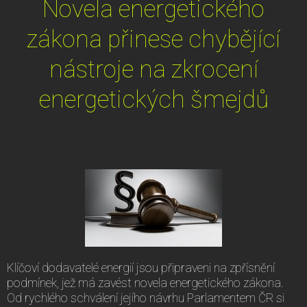
Novela energetického
zákona přinese chybějící
nástroje na zkrocení
energetických šmejdů
Klíčoví dodavatelé energií jsou připraveni na zpřísnění
podmínek, jež má zavést novela energetického zákona.
Od rychlého schválení jejího návrhu Parlamentem ČR si