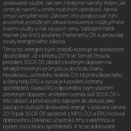
dodavatele služeb, tak tam hledejme náměty řešení, jak
jsme jej navrhli u změn mobilních operátorů. Nemá
smysl vymýšlet kolo. Zároveň chci podporovat tržní
prostředí, protože jen zdravá konkurence může přinést
kvalitní služby a tlak na jejich cenu,“
zdůraznil Patrik
Nacher (za ANO), poslanec Parlamentu ČR a zpravodaj
novely energetického zákona.
Téma tzv. energetických šmejdů rezonuje ve společnosti
dlouhodobě. Již v březnu 2019 se Tomáš Prouza,
prezident SOCR ČR, obrátil otevřeným dopisem na
tehdejší ministryni průmyslu a obchodu Martu
Novákovou, ústředního ředitele ČOI Mojmíra Bezecného
a členy rady ERÚ a vyzval je k posílení ochrany
spotřebitelů. Rada ERÚ odpověděla svým vlastním
otevřeným dopisem, ve kterém ocenila úsilí SOCR ČR v
této oblasti a přivítala jeho zapojení do diskuze jako
zástupce slušných dodavatelů energií. V polovině června
2019 pak SOCR ČR společně s MPO, ČOI a ERÚ inicioval
dobrovolnou Deklaraci účastníků trhu s elektřinou a
plynem na ochranu spotřebitelů. K té se dobrovolně