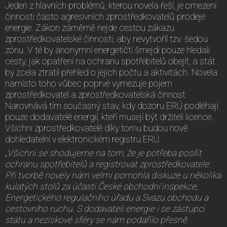
Jeden z hlavních problémů, kterou novela řeší, je omezení
činnosti často agresivních zprostředkovatelů prodeje
energie. Zákon záměrně nejde cestou zákazu
zprostředkovatelské činnosti, aby nevytvořil tzv. šedou
zónu. V té by anonymní energetičtí šmejdi pouze hledali
cesty, jak opatření na ochranu spotřebitelů obejít, a stát
by zcela ztratil přehled o jejich počtu a aktivitách. Novela
namísto toho vůbec poprvé vymezuje pojem
zprostředkovatel a zprostředkovatelská činnost.
Narovnává tím současný stav, kdy dozoru ERÚ podléhají
pouze dodavatelé energií, kteří musejí být držiteli licence.
Všichni zprostředkovatelé díky tomu budou nově
dohledatelní v elektronickém registru ERÚ.
„Všichni se shodujeme na tom, že je potřeba posílit
ochranu spotřebitelů a registrovat zprostředkovatele.
Při tvorbě novely nám velmi pomohla diskuze u několika
kulatých stolů za účasti České obchodní inspekce,
Energetického regulačního úřadu a Svazu obchodu a
cestovního ruchu. S dodavateli energie i se zástupci
státu a neziskové sféry se nám podařilo přesně