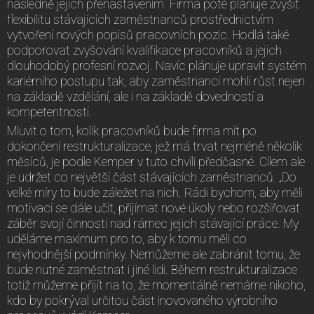
následně jejich přenastavením. Firma poté plánuje zvýšit
flexibilitu stávajících zaměstnanců prostřednictvím
vytvoření nových popisů pracovních pozic. Hodlá také
podporovat zvyšování kvalifikace pracovníků a jejich
dlouhodobý profesní rozvoj. Navíc plánuje upravit systém
kariérního postupu tak, aby zaměstnanci mohli růst nejen
na základě vzdělání, ale i na základě dovedností a
kompetentnosti.
Mluvit o tom, kolik pracovníků bude firma mít po
dokončení restrukturalizace, jež má trvat nejméně několik
měsíců, je podle Kemper v tuto chvíli předčasné. Cílem ale
je udržet co největší část stávajících zaměstnanců. „Do
velké míry to bude záležet na nich. Rádi bychom, aby měli
motivaci se dále učit, přijímat nové úkoly nebo rozšiřovat
záběr svojí činnosti nad rámec jejich stávající práce. My
uděláme maximum pro to, aby k tomu měli co
nejvhodnější podmínky. Nemůžeme ale zabránit tomu, že
bude nutné zaměstnat i jiné lidi. Během restrukturalizace
totiž můžeme přijít na to, že momentálně nemáme nikoho,
kdo by pokrýval určitou část inovovaného výrobního