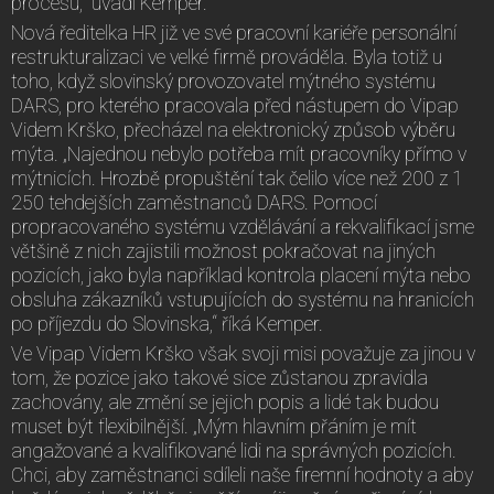
procesu,“ uvádí Kemper.
Nová ředitelka HR již ve své pracovní kariéře personální
restrukturalizaci ve velké firmě prováděla. Byla totiž u
toho, když slovinský provozovatel mýtného systému
DARS, pro kterého pracovala před nástupem do Vipap
Videm Krško, přecházel na elektronický způsob výběru
mýta. „Najednou nebylo potřeba mít pracovníky přímo v
mýtnicích. Hrozbě propuštění tak čelilo více než 200 z 1
250 tehdejších zaměstnanců DARS. Pomocí
propracovaného systému vzdělávání a rekvalifikací jsme
většině z nich zajistili možnost pokračovat na jiných
pozicích, jako byla například kontrola placení mýta nebo
obsluha zákazníků vstupujících do systému na hranicích
po příjezdu do Slovinska,“ říká Kemper.
Ve Vipap Videm Krško však svoji misi považuje za jinou v
tom, že pozice jako takové sice zůstanou zpravidla
zachovány, ale změní se jejich popis a lidé tak budou
muset být flexibilnější. „Mým hlavním přáním je mít
angažované a kvalifikované lidi na správných pozicích.
Chci, aby zaměstnanci sdíleli naše firemní hodnoty a aby