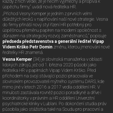
každý z nich věděl, že je něčím výjimečný a přispívá k
úspěchu firmy,“ uvádí nová ředitelka HR.
„Příchod Vesny Kemper je jedním z prvních velmi
důležitých kroků v naplňování naší nové strategie. Vesna
do firmy přináší nový styl řízení HR potřebný pro
úspěšnou přeměnu papíren na moderní společnost s
důrazem na strategický rozvoj zaměstnanců,“ popisuje
předseda představenstva a generální ředitel Vipap
Videm Krško Petr Domin
změnu, kterou jmenování nové
ředitelky HR znamená.
Vesna Kemper
(34) je slovinská manažerka v oblasti
lidských zdrojů, jež od 1. března 2020 působí jako
ředitelka HR v papírnách Vipap Videm Krško. Před
příchodem na svoji stávající pozici pracovala ve
slovinském provozovateli mýtného systému DARS, kde
mimo jiné v letech 2016 a 2017 vedla oddělení HR. V
minulosti zastávala rovněž pozici poradkyně a dříve i
koordinátorky v právním a HR oddělení Univerzitní
psychiatrické kliniky v Lublani. Po dokončení studia práv
působila jako stážistka také na Soudu pro pracovní a