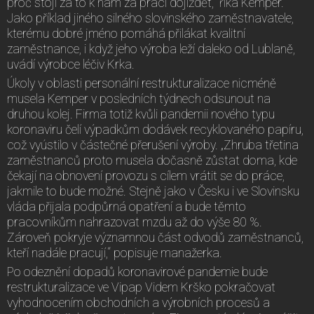
proč stojí za to k nám za prací dojíždět,“ říká Kemper.
Jako příklad jiného silného slovinského zaměstnavatele,
kterému dobré jméno pomáhá přilákat kvalitní
zaměstnance, i když jeho výroba leží daleko od Lublaně,
uvádí výrobce léčiv Krka.
Úkoly v oblasti personální restrukturalizace nicméně
musela Kemper v posledních týdnech odsunout na
druhou kolej. Firma totiž kvůli pandemii nového typu
koronaviru čelí výpadkům dodávek recyklovaného papíru,
což vyústilo v částečné přerušení výroby. „Zhruba třetina
zaměstnanců proto musela dočasně zůstat doma, kde
čekají na obnovení provozu s cílem vrátit se do práce,
jakmile to bude možné. Stejně jako v Česku i ve Slovinsku
vláda přijala podpůrná opatření a bude těmto
pracovníkům nahrazovat mzdu až do výše 80 %.
Zároveň pokryje významnou část odvodů zaměstnanců,
kteří nadále pracují,“ popisuje manažerka.
Po odeznění dopadů koronavirové pandemie bude
restrukturalizace ve Vipap Videm Krško pokračovat
vyhodnocením obchodních a výrobních procesů a