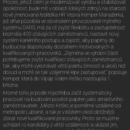
Proces, jehož cílem je modernizovat výrobu a stabilizovat
společnost, bude mít v oblasti lidských zdrojů na starosti
nově jmenovaná ředitelka HR Vesna Kemper.Manažerka,
jež dříve působila ve slovinském provozovateli mýtného
systému DARS, má za cíl zvýšit flexibilitu a zastupitelnost
bezmála 400 stávajících zaměstnanců, nastavit nový
systém kariérního postupu a zajistit, aby papírny do
budoucna disponovaly dostatkem motivovaných a
kvalifikovaných pracovníků. „Zejména ve výrobní části
potřebujeme zvýšit kvalifikaci stávajících zaměstnanců
tak, aby mohli vykonávat větší paletu činností a úkolů než
dosud a mohli se tak vzájemně lépe zastupovat,“ popisuje
Kemper, která do Vipap Videm Krško nastoupila 1.
března.
Kromě toho je podle ní potřeba začít systematicky
pracovat na budování pověsti papíren jako atraktivního
zaměstnavatele. „Město Krško je poměrné vzdálené od
metropole Lublaně, a tak je v blízkém okolí obtížnější
získat nové kvalifikované pracovníky. Proto se musíme
ucházet i o kandidáty z větší vzdálenosti a ukázat jim,